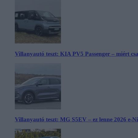
Villanyautó teszt: KIA PV5 Passenger – miért cs
Villanyautó teszt: MG S5EV – ez lenne 2026 e-N