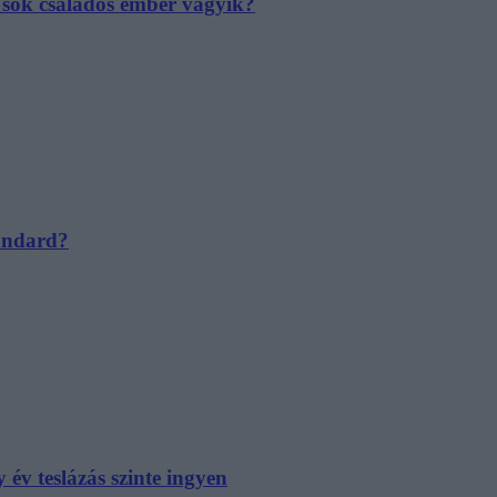
e sok családos ember vágyik?
tandard?
év teslázás szinte ingyen