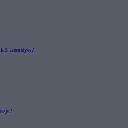
ak 5 személyes?
irója?