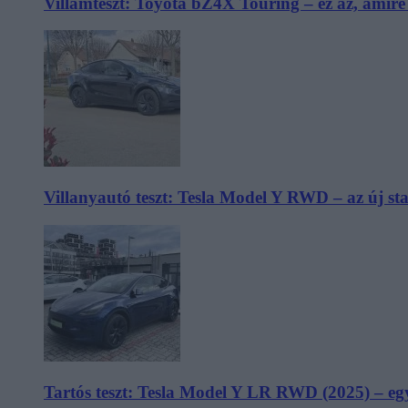
Villámteszt: Toyota bZ4X Touring – ez az, amir
Villanyautó teszt: Tesla Model Y RWD – az új s
Tartós teszt: Tesla Model Y LR RWD (2025) – egy 