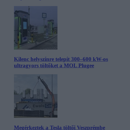
Kilenc helyszínre telepít 300–600 kW-os
ultragyors töltőket a MOL Plugee
Megérkeztek a Tesla töltői Veszprémbe