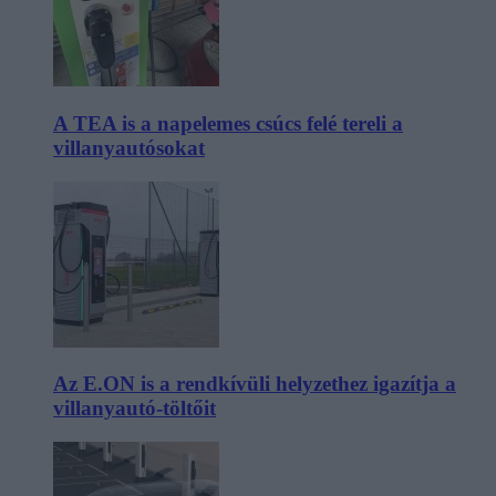
A TEA is a napelemes csúcs felé tereli a
villanyautósokat
Az E.ON is a rendkívüli helyzethez igazítja a
villanyautó-töltőit