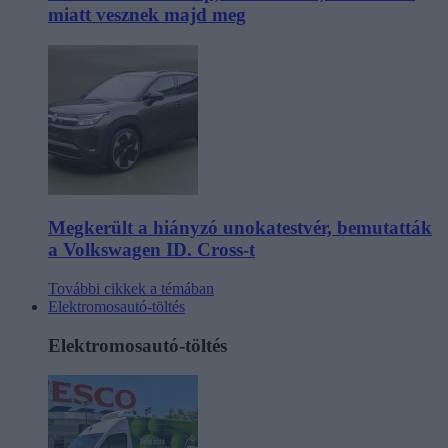
miatt vesznek majd meg
Megkerült a hiányzó unokatestvér, bemutatták
a Volkswagen ID. Cross-t
További cikkek a témában
Elektromosautó-töltés
Elektromosautó-töltés