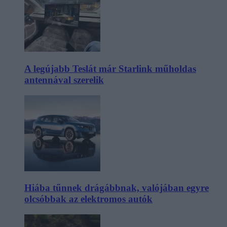
A legújabb Teslát már Starlink műholdas
antennával szerelik
Hiába tűnnek drágábbnak, valójában egyre
olcsóbbak az elektromos autók