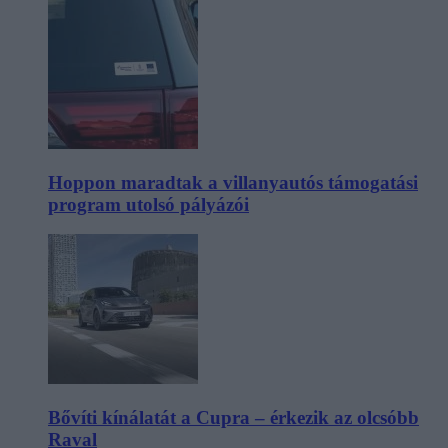
Hoppon maradtak a villanyautós támogatási
program utolsó pályázói
Bővíti kínálatát a Cupra – érkezik az olcsóbb
Raval