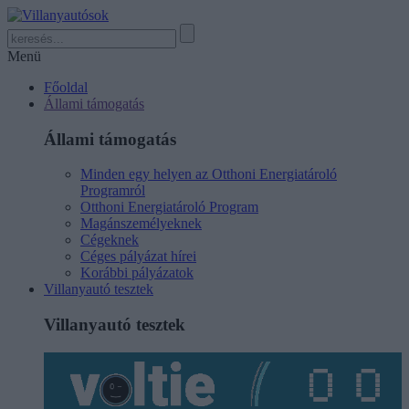
Menü
Főoldal
Állami támogatás
Állami támogatás
Minden egy helyen az Otthoni Energiatároló
Programról
Otthoni Energiatároló Program
Magánszemélyeknek
Cégeknek
Céges pályázat hírei
Korábbi pályázatok
Villanyautó tesztek
Villanyautó tesztek