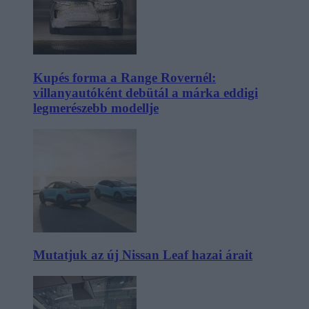
Kupés forma a Range Rovernél:
villanyautóként debütál a márka eddigi
legmerészebb modellje
Mutatjuk az új Nissan Leaf hazai árait