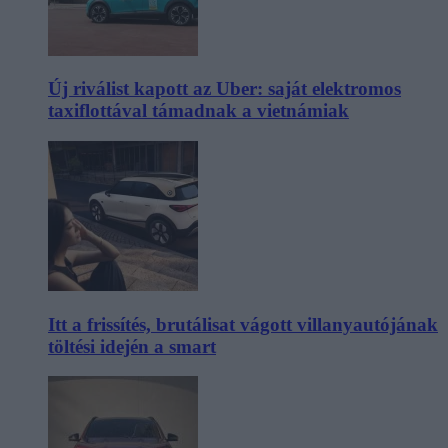
Új riválist kapott az Uber: saját elektromos
taxiflottával támadnak a vietnámiak
Itt a frissítés, brutálisat vágott villanyautójának
töltési idején a smart