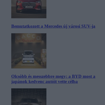
Bemutatkozott a Mercedes új városi SUV-ja
Olcsóbb és messzebbre megy: a BYD most a
japánok kedvenc autóit vette célba