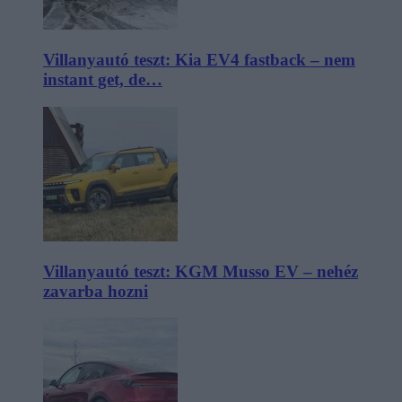
Villanyautó teszt: Kia EV4 fastback – nem
instant get, de…
Villanyautó teszt: KGM Musso EV – nehéz
zavarba hozni