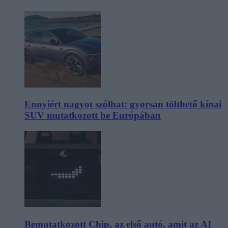
Ennyiért nagyot szólhat: gyorsan tölthető kínai
SUV mutatkozott be Európában
Bemutatkozott Chip, az első autó, amit az AI