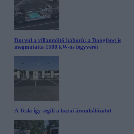
Durvul a villámtöltő-háború: a Dongfeng is
megmutatta 1500 kW-os fegyverét
A Tesla így segíti a hazai áramhálózatot