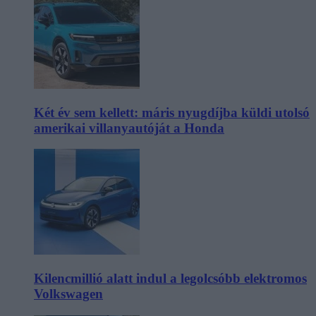
Két év sem kellett: máris nyugdíjba küldi utolsó
amerikai villanyautóját a Honda
Kilencmillió alatt indul a legolcsóbb elektromos
Volkswagen