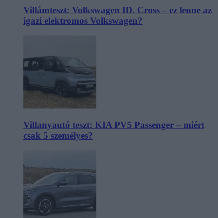
Villámteszt: Volkswagen ID. Cross – ez lenne az
igazi elektromos Volkswagen?
Villanyautó teszt: KIA PV5 Passenger – miért
csak 5 személyes?