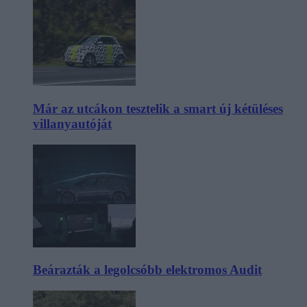
Már az utcákon tesztelik a smart új kétüléses
villanyautóját
Beárazták a legolcsóbb elektromos Audit