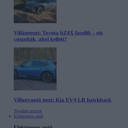
Villámteszt: Toyota bZ4X facelift – ott
csiszolták, ahol kellett?
Villanyautó teszt: Kia EV4 LR hatchback
További tesztek
Elektromos autó
Elektromos autó