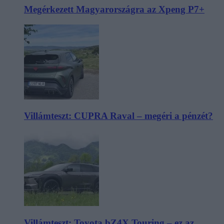
Megérkezett Magyarországra az Xpeng P7+
Villámteszt: CUPRA Raval – megéri a pénzét?
Villámteszt: Toyota bZ4X Touring – ez az,