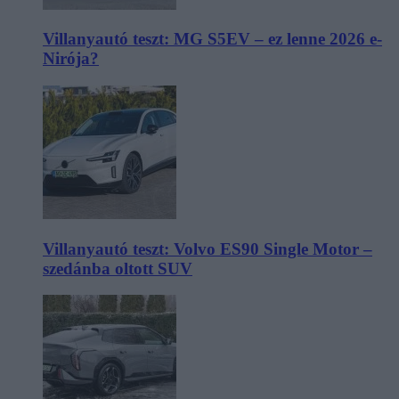
Villanyautó teszt: MG S5EV – ez lenne 2026 e-
Nirója?
Villanyautó teszt: Volvo ES90 Single Motor –
szedánba oltott SUV