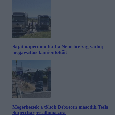
Saját naperőmű hajtja Németország vadiúj
megawattos kamiontöltőit
Megérkeztek a töltők Debrecen második Tesla
Supercharger állomására