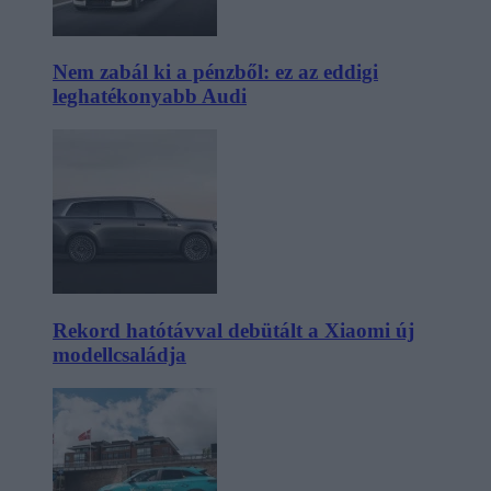
Nem zabál ki a pénzből: ez az eddigi
leghatékonyabb Audi
Rekord hatótávval debütált a Xiaomi új
modellcsaládja