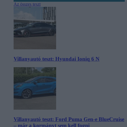
Az összes teszt
Villanyautó teszt: Hyundai Ioniq 6 N
Villanyautó teszt: Ford Puma Gen-e BlueCruise
– már a kormányt sem kell fogni