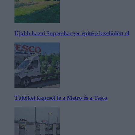
Újabb hazai Supercharger építése kezdődött el
Töltőket kapcsol le a Metro és a Tesco