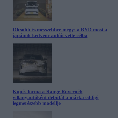
Olcsóbb és messzebbre megy: a BYD most a
japánok kedvenc autóit vette célba
Kupés forma a Range Rovernél:
villanyautóként debütál a márka eddigi
legmerészebb modellje