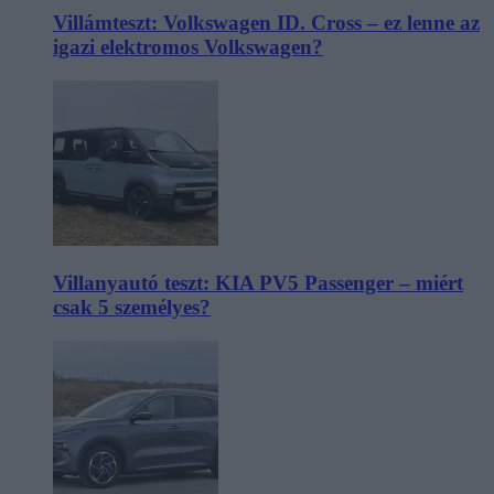
Villámteszt: Volkswagen ID. Cross – ez lenne az
igazi elektromos Volkswagen?
Villanyautó teszt: KIA PV5 Passenger – miért
csak 5 személyes?