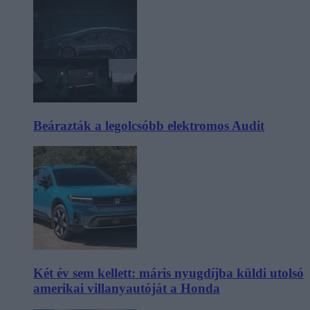
Beárazták a legolcsóbb elektromos Audit
Két év sem kellett: máris nyugdíjba küldi utolsó
amerikai villanyautóját a Honda