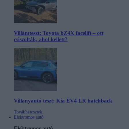
Villámteszt: Toyota bZ4X facelift – ott
csiszolták, ahol kellett?
Villanyautó teszt: Kia EV4 LR hatchback
További tesztek
Elektromos autó
Elektromos autó