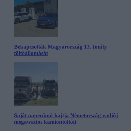
Bekapcsolták Magyarország 13. Ionity
töltőállomását
Saját naperőmű hajtja Németország vadiúj
megawattos kamiontöltőit