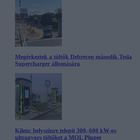
Megérkeztek a töltők Debrecen második Tesla
Supercharger állomására
Kilenc helyszínre telepít 300–600 kW-os
ultragyors töltőket a MOL Plugee