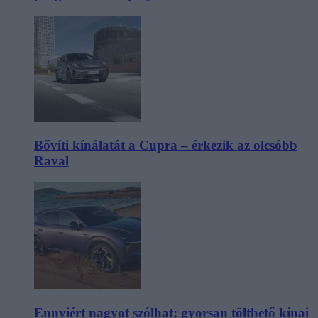
Bővíti kínálatát a Cupra – érkezik az olcsóbb
Raval
Ennyiért nagyot szólhat: gyorsan tölthető kínai