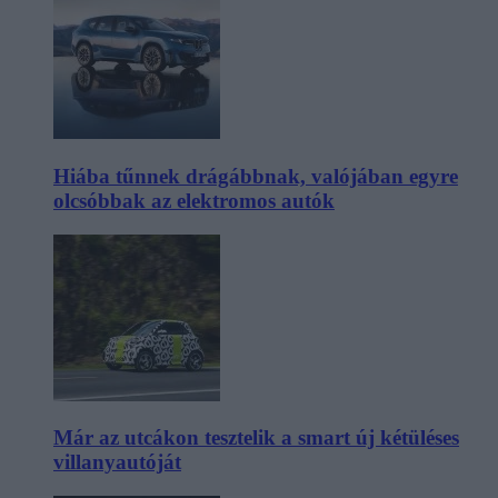
Hiába tűnnek drágábbnak, valójában egyre
olcsóbbak az elektromos autók
Már az utcákon tesztelik a smart új kétüléses
villanyautóját