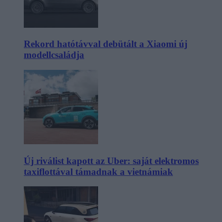
Rekord hatótávval debütált a Xiaomi új
modellcsaládja
Új riválist kapott az Uber: saját elektromos
taxiflottával támadnak a vietnámiak