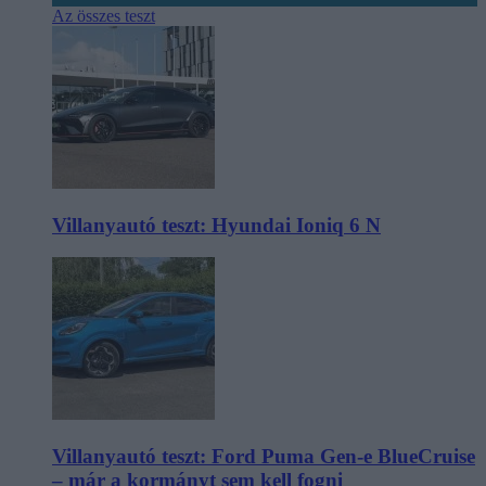
Az összes teszt
Villanyautó teszt: Hyundai Ioniq 6 N
Villanyautó teszt: Ford Puma Gen-e BlueCruise
– már a kormányt sem kell fogni