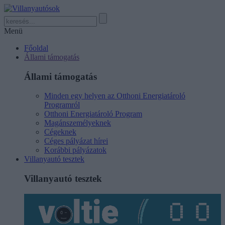
Menü
Főoldal
Állami támogatás
Állami támogatás
Minden egy helyen az Otthoni Energiatároló
Programról
Otthoni Energiatároló Program
Magánszemélyeknek
Cégeknek
Céges pályázat hírei
Korábbi pályázatok
Villanyautó tesztek
Villanyautó tesztek