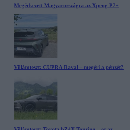
Megérkezett Magyarországra az Xpeng P7+
Villámteszt: CUPRA Raval – megéri a pénzét?
Villámteszt: Toyota bZ4X Touring – ez az,