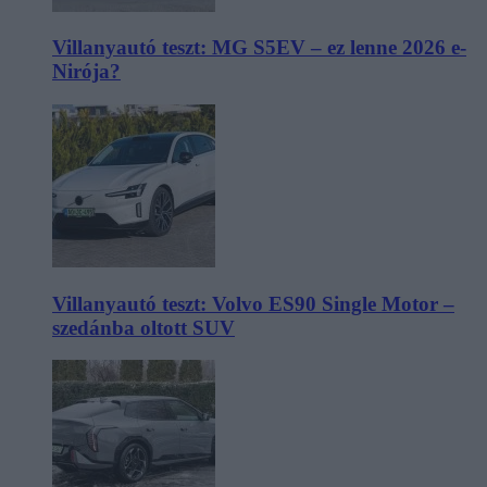
Villanyautó teszt: MG S5EV – ez lenne 2026 e-
Nirója?
Villanyautó teszt: Volvo ES90 Single Motor –
szedánba oltott SUV