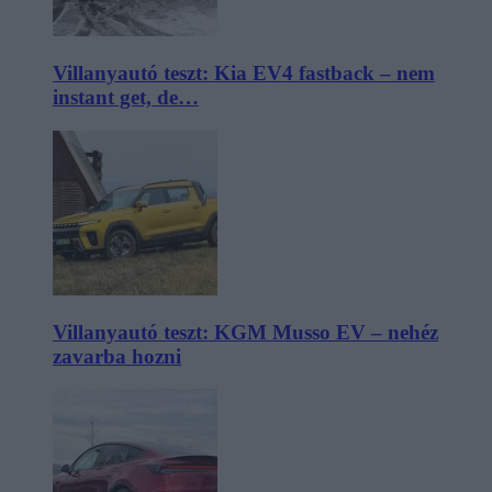
Villanyautó teszt: Kia EV4 fastback – nem
instant get, de…
Villanyautó teszt: KGM Musso EV – nehéz
zavarba hozni