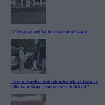
A Tesla így segíti a hazai áramhálózatot
Furcsa kísérlet indul: eltűnhetnek a kizárólag
villanyautóknak fenntartott töltőhelyek?