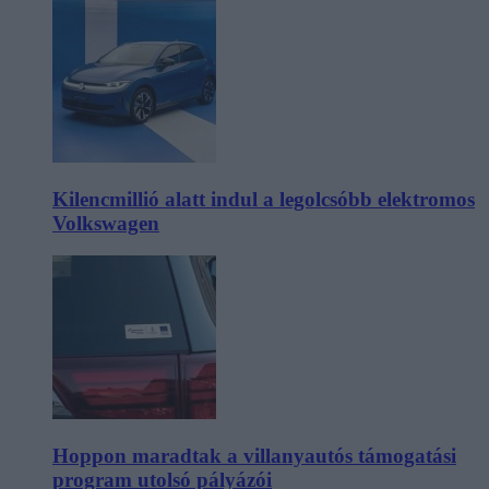
Kilencmillió alatt indul a legolcsóbb elektromos
Volkswagen
Hoppon maradtak a villanyautós támogatási
program utolsó pályázói