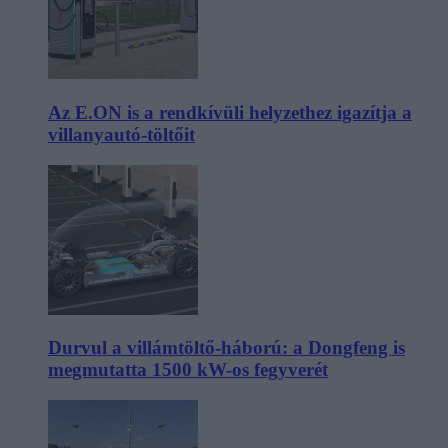
Az E.ON is a rendkívüli helyzethez igazítja a
villanyautó-töltőit
Durvul a villámtöltő-háború: a Dongfeng is
megmutatta 1500 kW-os fegyverét