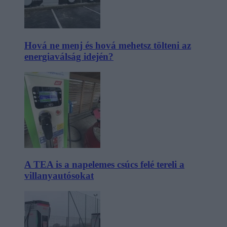
Hová ne menj és hová mehetsz tölteni az
energiaválság idején?
A TEA is a napelemes csúcs felé tereli a
villanyautósokat