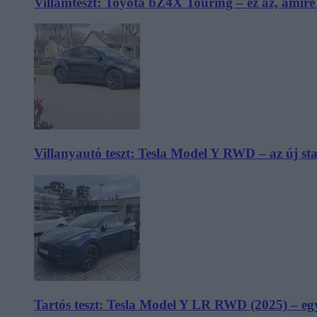
Villámteszt: Toyota bZ4X Touring – ez az, amir
Villanyautó teszt: Tesla Model Y RWD – az új s
Tartós teszt: Tesla Model Y LR RWD (2025) – egy 