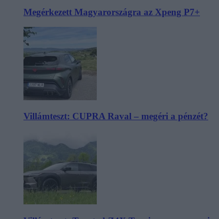
Megérkezett Magyarországra az Xpeng P7+
Villámteszt: CUPRA Raval – megéri a pénzét?