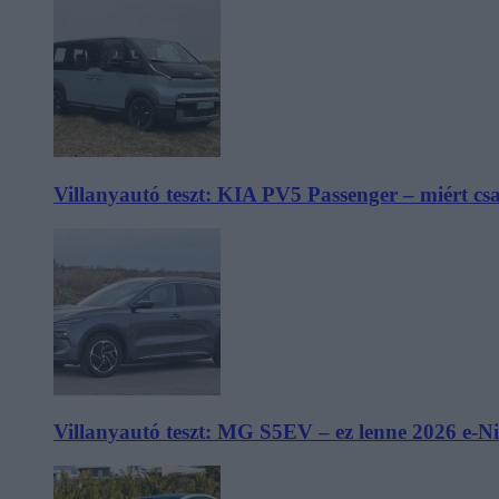
Villanyautó teszt: KIA PV5 Passenger – miért cs
Villanyautó teszt: MG S5EV – ez lenne 2026 e-N