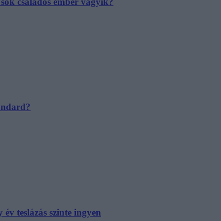
e sok családos ember vágyik?
tandard?
év teslázás szinte ingyen