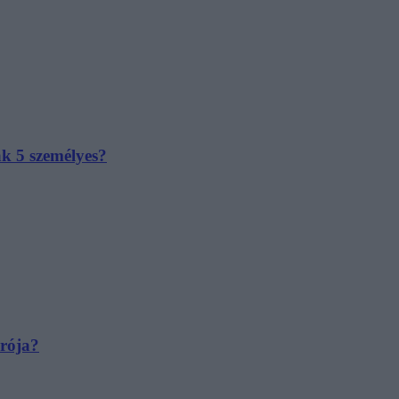
ak 5 személyes?
irója?