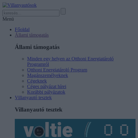
Menü
Főoldal
Állami támogatás
Állami támogatás
Minden egy helyen az Otthoni Energiatároló
Programról
Otthoni Energiatároló Program
Magánszemélyeknek
Cégeknek
Céges pályázat hírei
Korábbi pályázatok
Villanyautó tesztek
Villanyautó tesztek