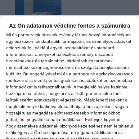
Az Ön adatainak védelme fontos a számunkra
Mi és partnereink tárolunk és/vagy férünk hozzá információkhoz
egy eszközön, például sütik formájában, és személyes adatokat
dolgozunk fel, például egyedi azonosítókat és standard
információkat, amelyeket az eszköz személyre szabott
Kilencmillió alatt indul a legolcsóbb elektromos
hirdetésekhez és tartalomhoz, hirdetések és tartalmak
Volkswagen
méréséhez, közönségmérésekhez és szolgáltatásfejlesztéshez
küld.
Az Ön engedélyével mi és a partnereink eszközleolvasásos
módszerrel szerzett pontos geolokációs adatokat és azonosítási
információkat is felhasználhatunk. A megfelelő helyre kattintva
hozzájárulhat ahhoz, hogy mi és a 1538 partnereink a fent
leírtak szerint adatkezelést végezzünk. Másik lehetőségként a
megfelelő helyre kattintva elutasíthatja a hozzájárulást, vagy a
hozzájárulás megadása előtt részletesebb információkhoz
juthat, és megváltoztathatja beállításait.
Felhívjuk figyelmét,
hogy személyes adatainak bizonyos kezeléséhez nem feltétlenül
Hoppon maradtak a villanyautós támogatási
szükséges az Ön hozzájárulása, de jogában áll tiltakozni az
program utolsó pályázói
ilyen jellegű adatkezelés ellen. A beállításai csak erre a