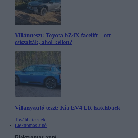
Villámteszt: Toyota bZ4X facelift – ott
csiszolták, ahol kellett?
Villanyautó teszt: Kia EV4 LR hatchback
További tesztek
Elektromos autó
Elektromos autó