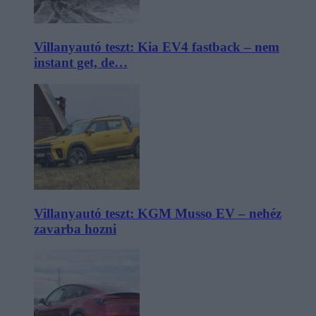
Villanyautó teszt: Kia EV4 fastback – nem
instant get, de…
Villanyautó teszt: KGM Musso EV – nehéz
zavarba hozni