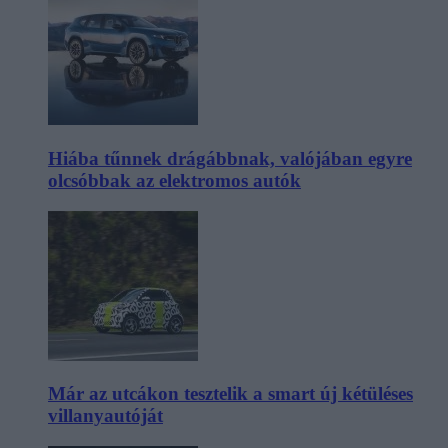
Hiába tűnnek drágábbnak, valójában egyre
olcsóbbak az elektromos autók
Már az utcákon tesztelik a smart új kétüléses
villanyautóját