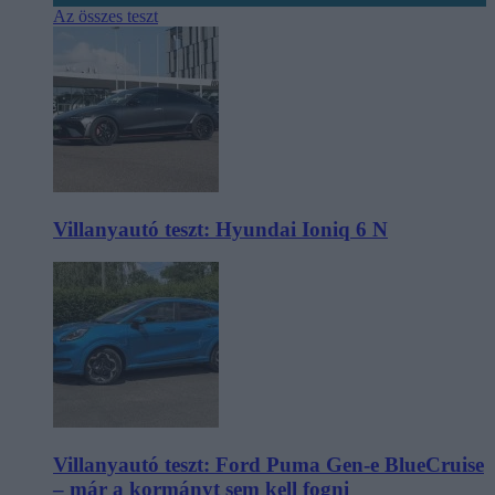
Az összes teszt
Villanyautó teszt: Hyundai Ioniq 6 N
Villanyautó teszt: Ford Puma Gen-e BlueCruise
– már a kormányt sem kell fogni