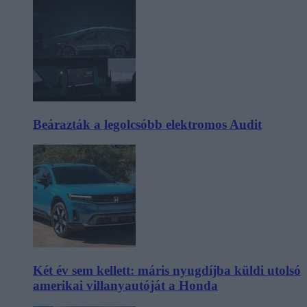
Beárazták a legolcsóbb elektromos Audit
Két év sem kellett: máris nyugdíjba küldi utolsó
amerikai villanyautóját a Honda