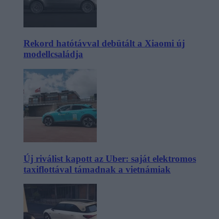
Rekord hatótávval debütált a Xiaomi új
modellcsaládja
Új riválist kapott az Uber: saját elektromos
taxiflottával támadnak a vietnámiak