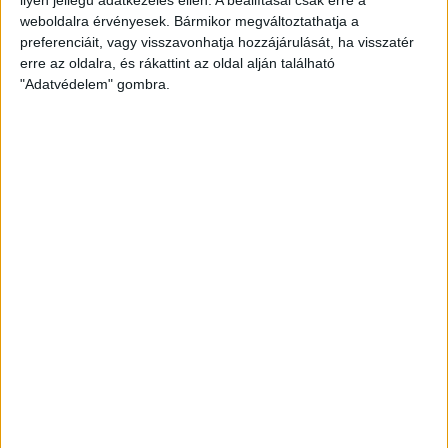
weboldalra érvényesek. Bármikor megváltoztathatja a
preferenciáit, vagy visszavonhatja hozzájárulását, ha visszatér
erre az oldalra, és rákattint az oldal alján található
"Adatvédelem" gombra.
Bővíti kínálatát a Cupra – érkezik az olcsóbb
Raval
Ennyiért nagyot szólhat: gyorsan tölthető kínai