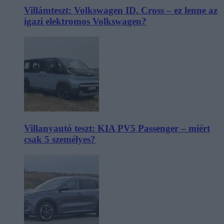
Villámteszt: Volkswagen ID. Cross – ez lenne az
igazi elektromos Volkswagen?
Villanyautó teszt: KIA PV5 Passenger – miért
csak 5 személyes?