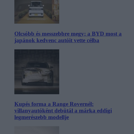
Olcsóbb és messzebbre megy: a BYD most a
japánok kedvenc autóit vette célba
Kupés forma a Range Rovernél:
villanyautóként debütál a márka eddigi
legmerészebb modellje