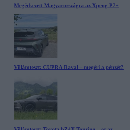
Megérkezett Magyarországra az Xpeng P7+
Villámteszt: CUPRA Raval – megéri a pénzét?
Villámteszt: Toyota bZ4X Touring – ez az,