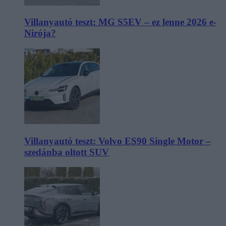
Villanyautó teszt: MG S5EV – ez lenne 2026 e-
Nirója?
Villanyautó teszt: Volvo ES90 Single Motor –
szedánba oltott SUV