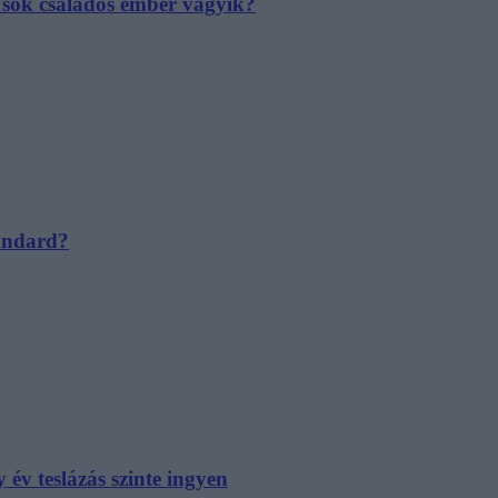
e sok családos ember vágyik?
tandard?
év teslázás szinte ingyen