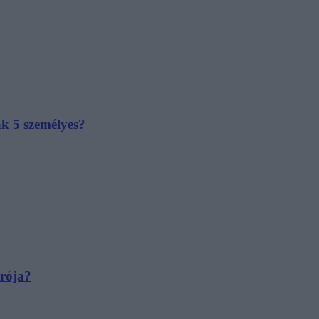
ak 5 személyes?
irója?