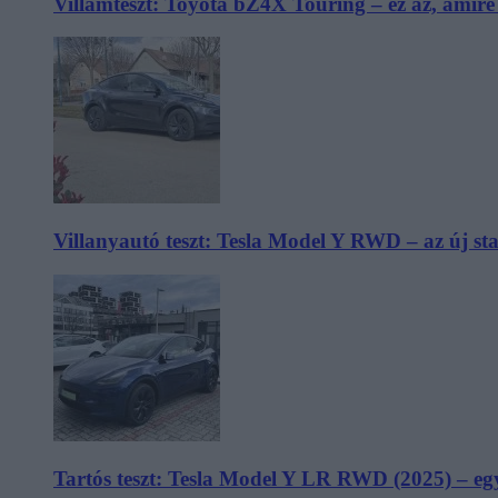
Villámteszt: Toyota bZ4X Touring – ez az, amir
Villanyautó teszt: Tesla Model Y RWD – az új s
Tartós teszt: Tesla Model Y LR RWD (2025) – egy 