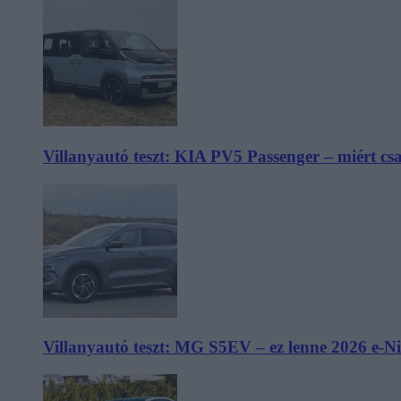
Villanyautó teszt: KIA PV5 Passenger – miért cs
Villanyautó teszt: MG S5EV – ez lenne 2026 e-N