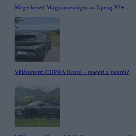
Megérkezett Magyarországra az Xpeng P7+
Villámteszt: CUPRA Raval – megéri a pénzét?