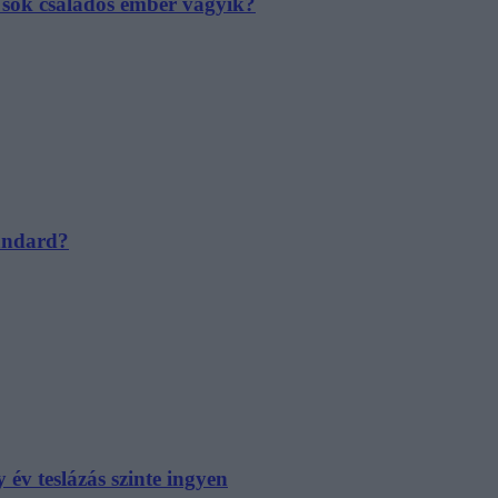
e sok családos ember vágyik?
tandard?
év teslázás szinte ingyen