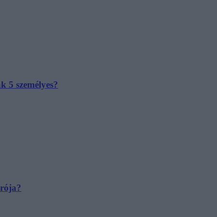
ak 5 személyes?
irója?