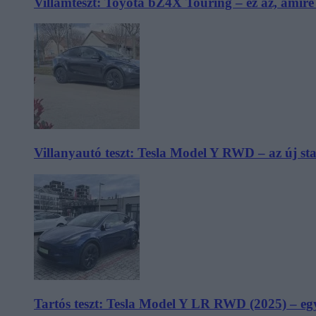
Villámteszt: Toyota bZ4X Touring – ez az, amir
Villanyautó teszt: Tesla Model Y RWD – az új s
Tartós teszt: Tesla Model Y LR RWD (2025) – egy 