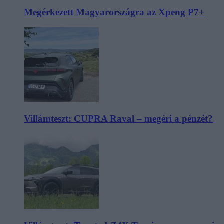
Megérkezett Magyarországra az Xpeng P7+
Villámteszt: CUPRA Raval – megéri a pénzét?