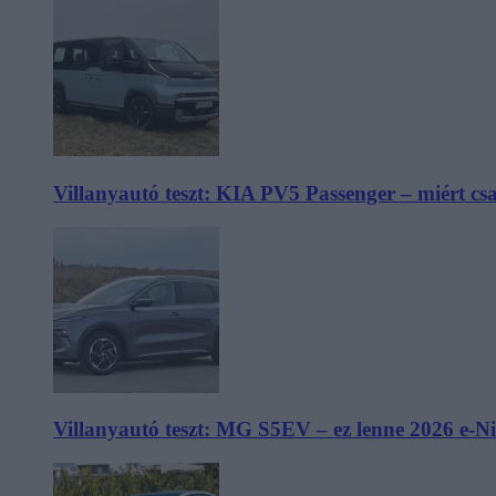
Villanyautó teszt: KIA PV5 Passenger – miért cs
Villanyautó teszt: MG S5EV – ez lenne 2026 e-N