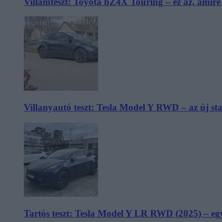
Villámteszt: Toyota bZ4X Touring – ez az, amir
Villanyautó teszt: Tesla Model Y RWD – az új s
Tartós teszt: Tesla Model Y LR RWD (2025) – egy 