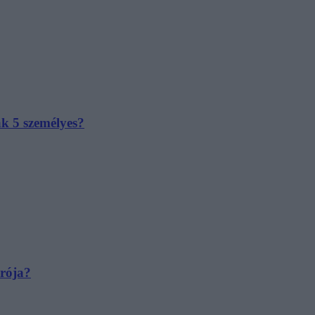
ak 5 személyes?
irója?