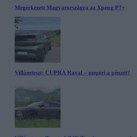
Megérkezett Magyarországra az Xpeng P7+
Villámteszt: CUPRA Raval – megéri a pénzét?