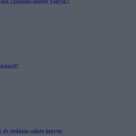
e sok családos ember vágyik?
tandard?
év teslázás szinte ingyen