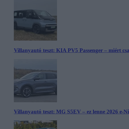
Villanyautó teszt: KIA PV5 Passenger – miért cs
Villanyautó teszt: MG S5EV – ez lenne 2026 e-N