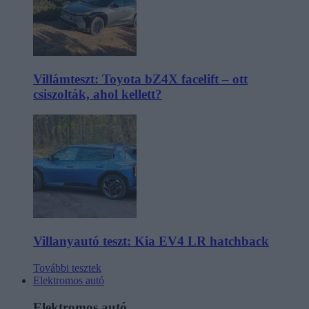
Villámteszt: Toyota bZ4X facelift – ott
csiszolták, ahol kellett?
Villanyautó teszt: Kia EV4 LR hatchback
További tesztek
Elektromos autó
Elektromos autó