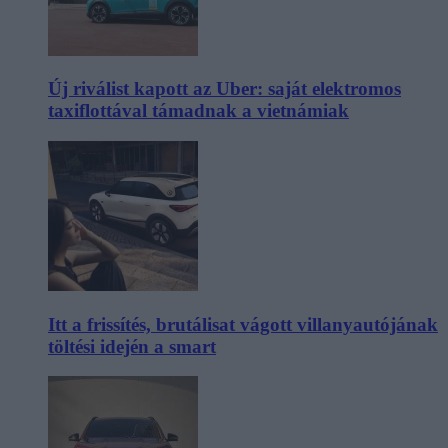
Új riválist kapott az Uber: saját elektromos
taxiflottával támadnak a vietnámiak
Itt a frissítés, brutálisat vágott villanyautójának
töltési idején a smart