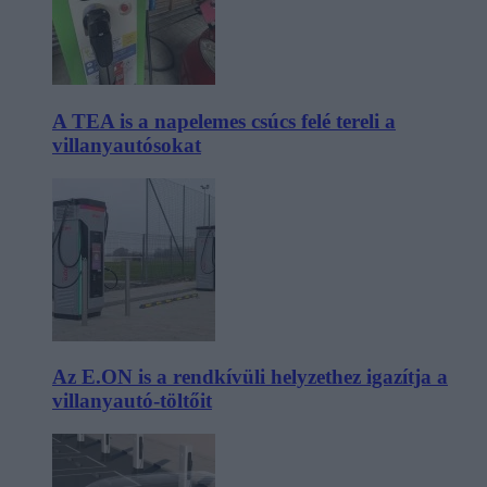
A TEA is a napelemes csúcs felé tereli a
villanyautósokat
Az E.ON is a rendkívüli helyzethez igazítja a
villanyautó-töltőit