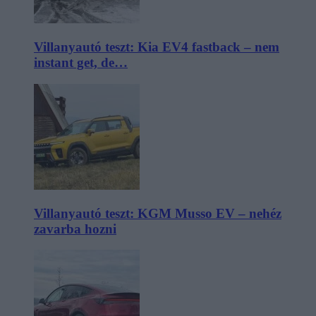
Villanyautó teszt: Kia EV4 fastback – nem
instant get, de…
Villanyautó teszt: KGM Musso EV – nehéz
zavarba hozni