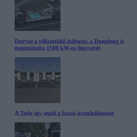
Durvul a villámtöltő-háború: a Dongfeng is
megmutatta 1500 kW-os fegyverét
A Tesla így segíti a hazai áramhálózatot