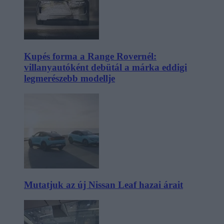
Kupés forma a Range Rovernél:
villanyautóként debütál a márka eddigi
legmerészebb modellje
Mutatjuk az új Nissan Leaf hazai árait