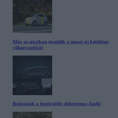
Már az utcákon tesztelik a smart új kétüléses
villanyautóját
Beárazták a legolcsóbb elektromos Audit