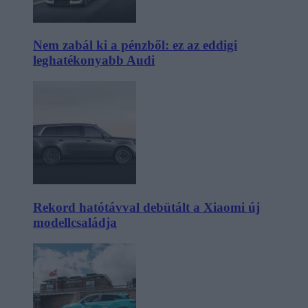
Nem zabál ki a pénzből: ez az eddigi
leghatékonyabb Audi
Rekord hatótávval debütált a Xiaomi új
modellcsaládja