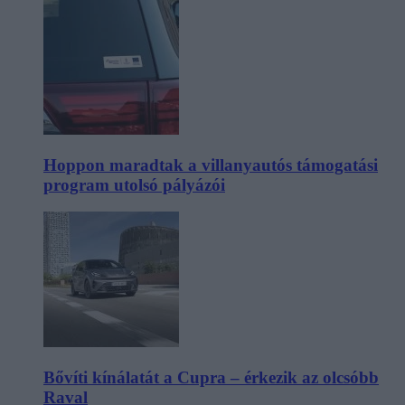
Hoppon maradtak a villanyautós támogatási
program utolsó pályázói
Bővíti kínálatát a Cupra – érkezik az olcsóbb
Raval