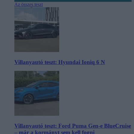
Az összes teszt
Villanyautó teszt: Hyundai Ioniq 6 N
Villanyautó teszt: Ford Puma Gen-e BlueCruise
– már a kormányt sem kell fogni