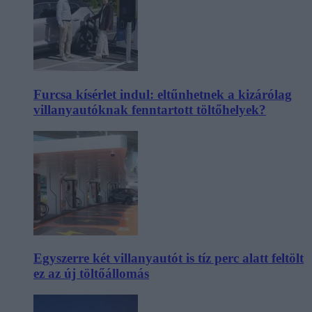
Furcsa kísérlet indul: eltűnhetnek a kizárólag
villanyautóknak fenntartott töltőhelyek?
Egyszerre két villanyautót is tíz perc alatt feltölt
ez az új töltőállomás