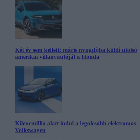
Két év sem kellett: máris nyugdíjba küldi utolsó
amerikai villanyautóját a Honda
Kilencmillió alatt indul a legolcsóbb elektromos
Volkswagen