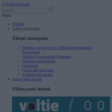
Menü
Főoldal
Állami támogatás
Állami támogatás
Minden egy helyen az Otthoni Energiatároló
Programról
Otthoni Energiatároló Program
Magánszemélyeknek
Cégeknek
Céges pályázat hírei
Korábbi pályázatok
Villanyautó tesztek
Villanyautó tesztek