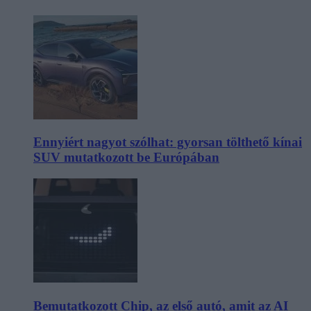
Ennyiért nagyot szólhat: gyorsan tölthető kínai
SUV mutatkozott be Európában
Bemutatkozott Chip, az első autó, amit az AI