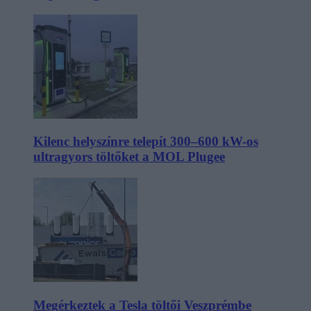
Kilenc helyszínre telepít 300–600 kW-os
ultragyors töltőket a MOL Plugee
Megérkeztek a Tesla töltői Veszprémbe