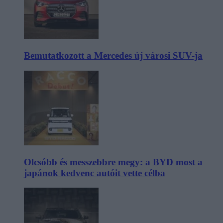
Bemutatkozott a Mercedes új városi SUV-ja
Olcsóbb és messzebbre megy: a BYD most a
japánok kedvenc autóit vette célba