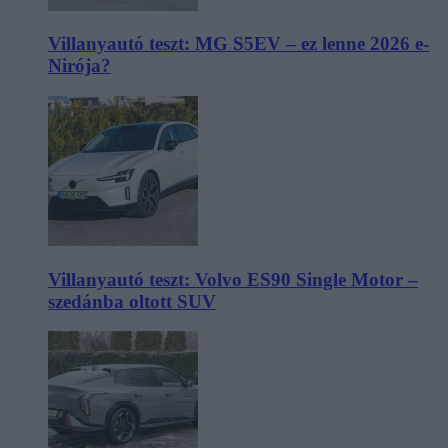
Villanyautó teszt: MG S5EV – ez lenne 2026 e-
Nirója?
Villanyautó teszt: Volvo ES90 Single Motor –
szedánba oltott SUV