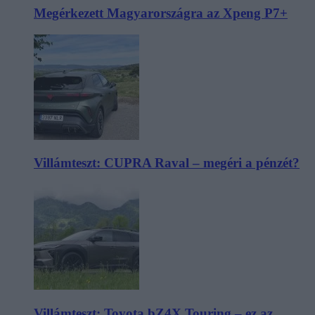
Megérkezett Magyarországra az Xpeng P7+
Villámteszt: CUPRA Raval – megéri a pénzét?
Villámteszt: Toyota bZ4X Touring – ez az,