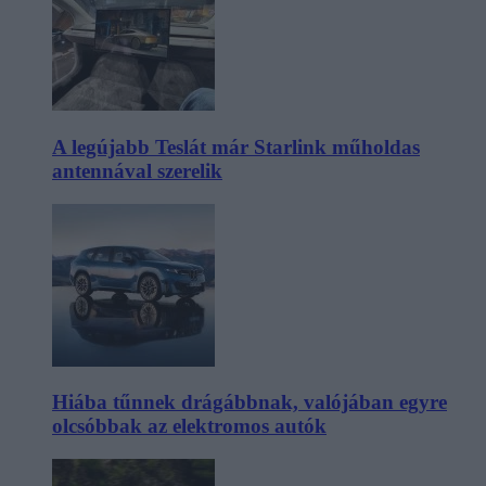
A legújabb Teslát már Starlink műholdas
antennával szerelik
Hiába tűnnek drágábbnak, valójában egyre
olcsóbbak az elektromos autók