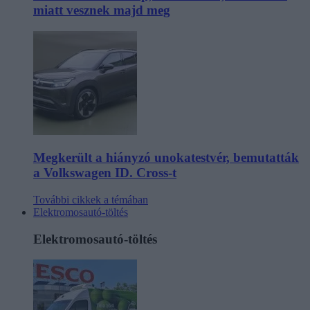
miatt vesznek majd meg
Megkerült a hiányzó unokatestvér, bemutatták
a Volkswagen ID. Cross-t
További cikkek a témában
Elektromosautó-töltés
Elektromosautó-töltés