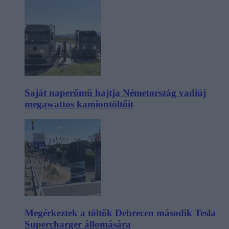
Saját naperőmű hajtja Németország vadiúj
megawattos kamiontöltőit
Megérkeztek a töltők Debrecen második Tesla
Supercharger állomására