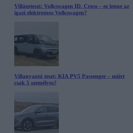
Villámteszt: Volkswagen ID. Cross – ez lenne az
igazi elektromos Volkswagen?
Villanyautó teszt: KIA PV5 Passenger – miért
csak 5 személyes?