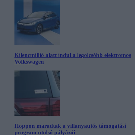
Kilencmillió alatt indul a legolcsóbb elektromos
Volkswagen
Hoppon maradtak a villanyautós támogatási
program utolsó pályázói