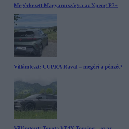
Megérkezett Magyarországra az Xpeng P7+
Villámteszt: CUPRA Raval – megéri a pénzét?
Villámteszt: Toyota bZ4X Touring – ez az,