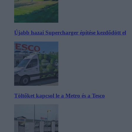
Újabb hazai Supercharger építése kezdődött el
Töltőket kapcsol le a Metro és a Tesco