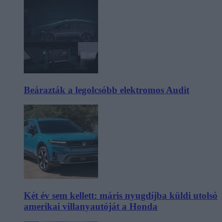
Beárazták a legolcsóbb elektromos Audit
Két év sem kellett: máris nyugdíjba küldi utolsó
amerikai villanyautóját a Honda