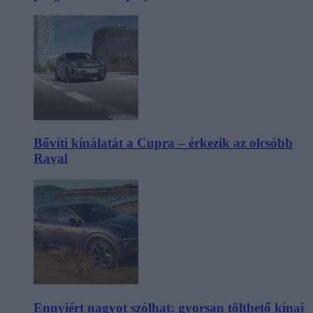
Bővíti kínálatát a Cupra – érkezik az olcsóbb
Raval
Ennyiért nagyot szólhat: gyorsan tölthető kínai