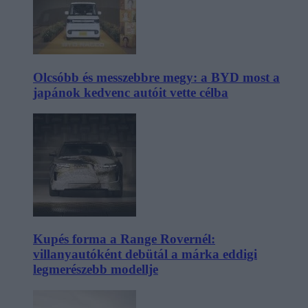
Olcsóbb és messzebbre megy: a BYD most a
japánok kedvenc autóit vette célba
Kupés forma a Range Rovernél:
villanyautóként debütál a márka eddigi
legmerészebb modellje