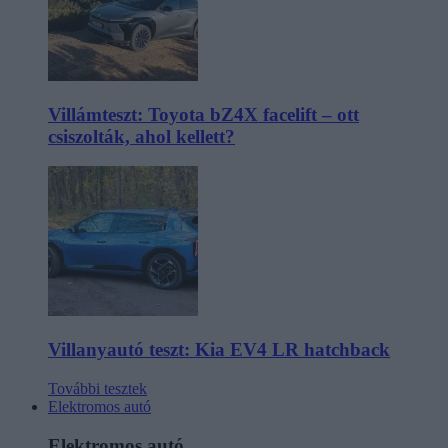
Villámteszt: Toyota bZ4X facelift – ott
csiszolták, ahol kellett?
Villanyautó teszt: Kia EV4 LR hatchback
További tesztek
Elektromos autó
Elektromos autó