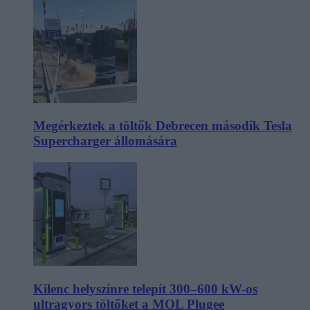
Megérkeztek a töltők Debrecen második Tesla
Supercharger állomására
Kilenc helyszínre telepít 300–600 kW-os
ultragyors töltőket a MOL Plugee