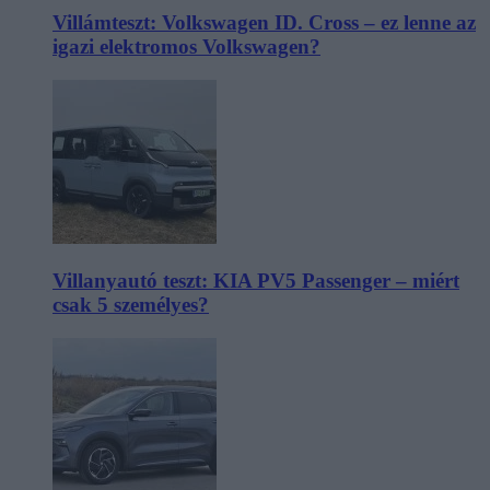
Villámteszt: Volkswagen ID. Cross – ez lenne az
igazi elektromos Volkswagen?
Villanyautó teszt: KIA PV5 Passenger – miért
csak 5 személyes?