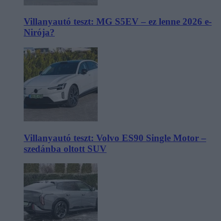
Villanyautó teszt: MG S5EV – ez lenne 2026 e-
Nirója?
Villanyautó teszt: Volvo ES90 Single Motor –
szedánba oltott SUV