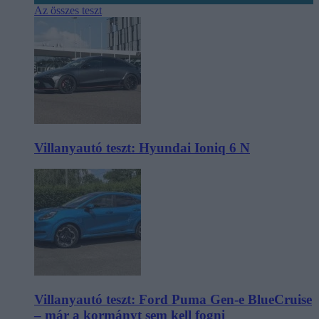
Az összes teszt
Villanyautó teszt: Hyundai Ioniq 6 N
Villanyautó teszt: Ford Puma Gen-e BlueCruise
– már a kormányt sem kell fogni