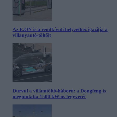
Az E.ON is a rendkívüli helyzethez igazítja a
villanyautó-töltőit
Durvul a villámtöltő-háború: a Dongfeng is
megmutatta 1500 kW-os fegyverét