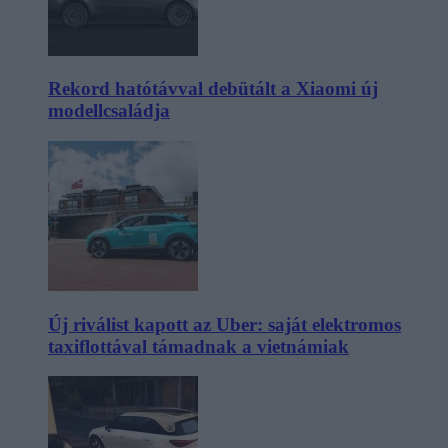
Rekord hatótávval debütált a Xiaomi új
modellcsaládja
Új riválist kapott az Uber: saját elektromos
taxiflottával támadnak a vietnámiak