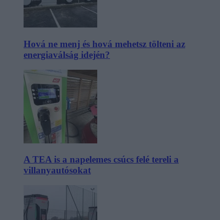
Hová ne menj és hová mehetsz tölteni az
energiaválság idején?
A TEA is a napelemes csúcs felé tereli a
villanyautósokat