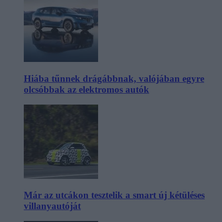
Hiába tűnnek drágábbnak, valójában egyre
olcsóbbak az elektromos autók
Már az utcákon tesztelik a smart új kétüléses
villanyautóját