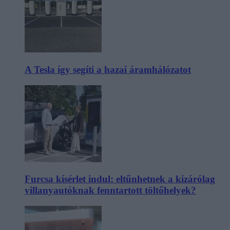
A Tesla így segíti a hazai áramhálózatot
Furcsa kísérlet indul: eltűnhetnek a kizárólag
villanyautóknak fenntartott töltőhelyek?