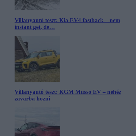
Villanyautó teszt: Kia EV4 fastback – nem
instant get, de…
Villanyautó teszt: KGM Musso EV – nehéz
zavarba hozni