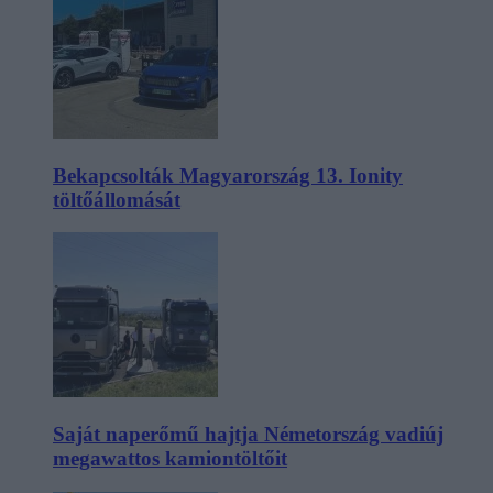
Bekapcsolták Magyarország 13. Ionity
töltőállomását
Saját naperőmű hajtja Németország vadiúj
megawattos kamiontöltőit