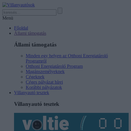
Menü
Főoldal
Állami támogatás
Állami támogatás
Minden egy helyen az Otthoni Energiatároló
Programról
Otthoni Energiatároló Program
Magánszemélyeknek
Cégeknek
Céges pályázat hírei
Korábbi pályázatok
Villanyautó tesztek
Villanyautó tesztek