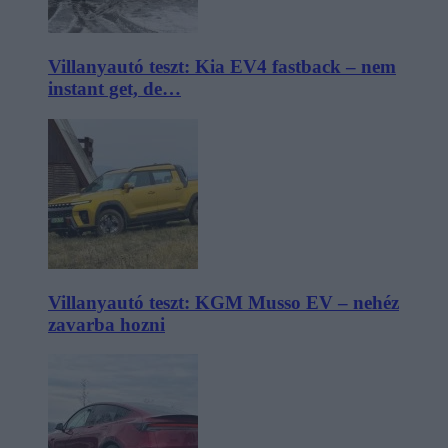
Villanyautó teszt: Kia EV4 fastback – nem
instant get, de…
Villanyautó teszt: KGM Musso EV – nehéz
zavarba hozni