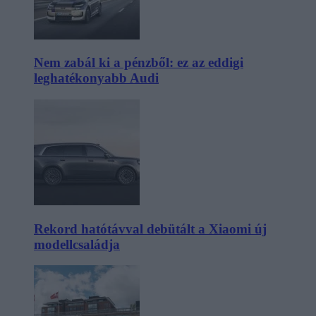
Nem zabál ki a pénzből: ez az eddigi
leghatékonyabb Audi
Rekord hatótávval debütált a Xiaomi új
modellcsaládja