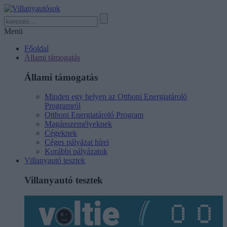
Menü
Főoldal
Állami támogatás
Állami támogatás
Minden egy helyen az Otthoni Energiatároló
Programról
Otthoni Energiatároló Program
Magánszemélyeknek
Cégeknek
Céges pályázat hírei
Korábbi pályázatok
Villanyautó tesztek
Villanyautó tesztek