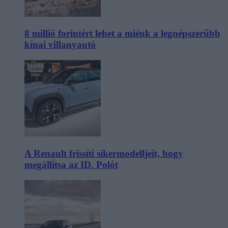
8 millió forintért lehet a miénk a legnépszerűbb
kínai villanyautó
A Renault frissíti sikermodelljeit, hogy
megállítsa az ID. Polót