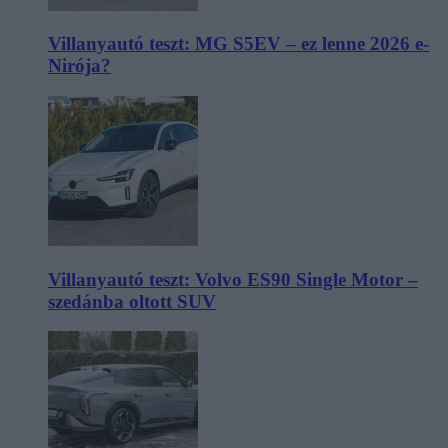
Villanyautó teszt: MG S5EV – ez lenne 2026 e-
Nirója?
Villanyautó teszt: Volvo ES90 Single Motor –
szedánba oltott SUV