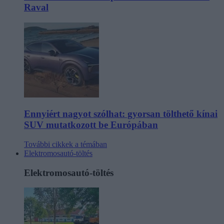
Raval
Ennyiért nagyot szólhat: gyorsan tölthető kínai
SUV mutatkozott be Európában
További cikkek a témában
Elektromosautó-töltés
Elektromosautó-töltés