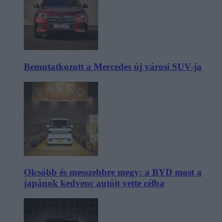
Bemutatkozott a Mercedes új városi SUV-ja
Olcsóbb és messzebbre megy: a BYD most a
japánok kedvenc autóit vette célba