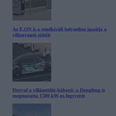
Az E.ON is a rendkívüli helyzethez igazítja a
villanyautó-töltőit
Durvul a villámtöltő-háború: a Dongfeng is
megmutatta 1500 kW-os fegyverét