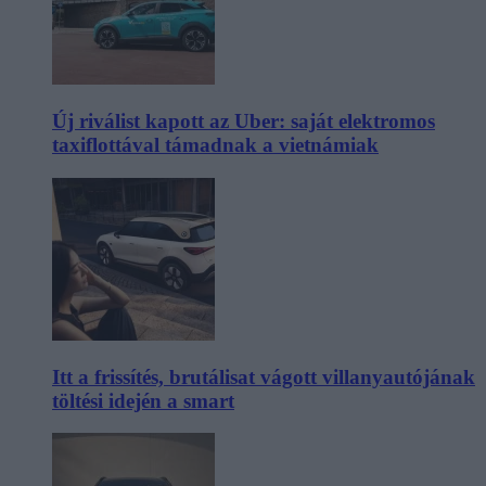
Új riválist kapott az Uber: saját elektromos
taxiflottával támadnak a vietnámiak
Itt a frissítés, brutálisat vágott villanyautójának
töltési idején a smart