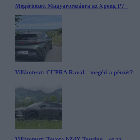
Megérkezett Magyarországra az Xpeng P7+
Villámteszt: CUPRA Raval – megéri a pénzét?
Villámteszt: Toyota bZ4X Touring – ez az,