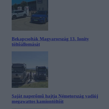
Bekapcsolták Magyarország 13. Ionity
töltőállomását
Saját naperőmű hajtja Németország vadiúj
megawattos kamiontöltőit