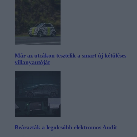
Már az utcákon tesztelik a smart új kétüléses
villanyautóját
Beárazták a legolcsóbb elektromos Audit