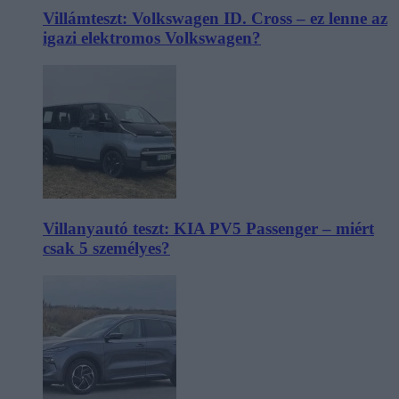
Villámteszt: Volkswagen ID. Cross – ez lenne az
igazi elektromos Volkswagen?
Villanyautó teszt: KIA PV5 Passenger – miért
csak 5 személyes?