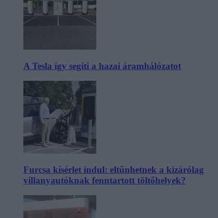
A Tesla így segíti a hazai áramhálózatot
Furcsa kísérlet indul: eltűnhetnek a kizárólag
villanyautóknak fenntartott töltőhelyek?