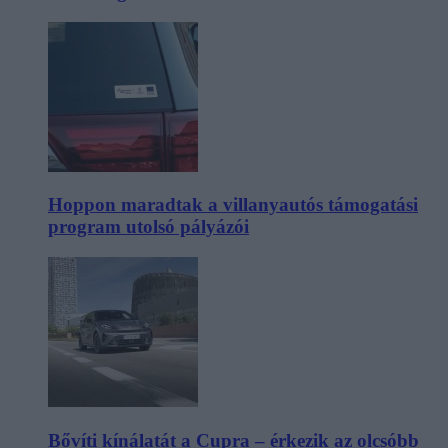
Hoppon maradtak a villanyautós támogatási
program utolsó pályázói
Bővíti kínálatát a Cupra – érkezik az olcsóbb