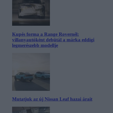
Kupés forma a Range Rovernél:
villanyautóként debütál a márka eddigi
legmerészebb modellje
Mutatjuk az új Nissan Leaf hazai árait