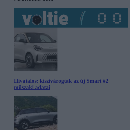
Hivatalos: kiszivárogtak az új Smart #2
műszaki adatai