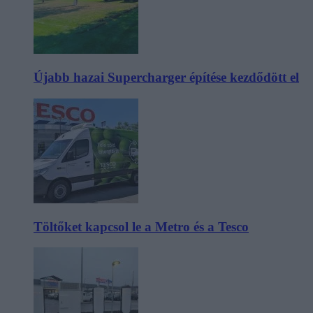
Újabb hazai Supercharger építése kezdődött el
Töltőket kapcsol le a Metro és a Tesco