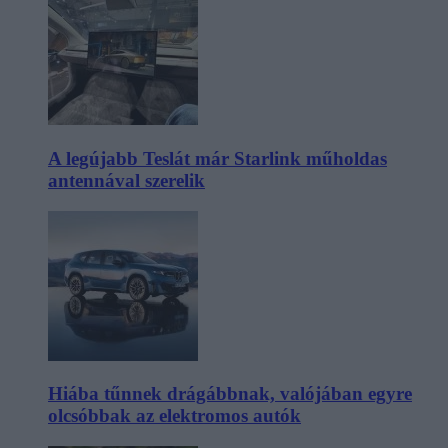
A legújabb Teslát már Starlink műholdas
antennával szerelik
Hiába tűnnek drágábbnak, valójában egyre
olcsóbbak az elektromos autók