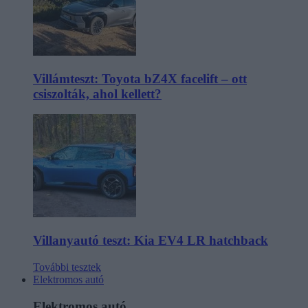
Villámteszt: Toyota bZ4X facelift – ott
csiszolták, ahol kellett?
Villanyautó teszt: Kia EV4 LR hatchback
További tesztek
Elektromos autó
Elektromos autó