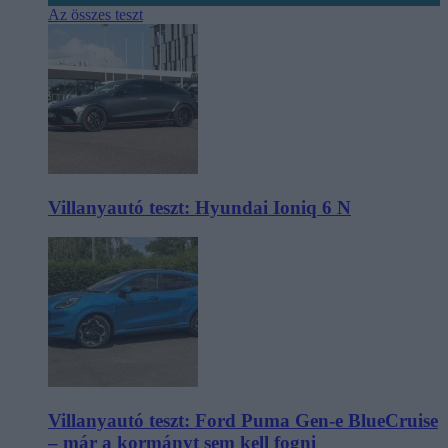
Az összes teszt
Villanyautó teszt: Hyundai Ioniq 6 N
Villanyautó teszt: Ford Puma Gen-e BlueCruise
– már a kormányt sem kell fogni