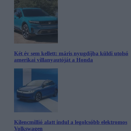
Két év sem kellett: máris nyugdíjba küldi utolsó
amerikai villanyautóját a Honda
Kilencmillió alatt indul a legolcsóbb elektromos
Volkswagen