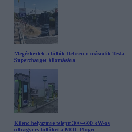
Megérkeztek a töltők Debrecen második Tesla
Supercharger állomására
Kilenc helyszínre telepít 300–600 kW-os
ultragyors töltőket a MOL Plugee