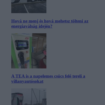
Hová ne menj és hová mehetsz tölteni az
energiaválság idején?
A TEA is a napelemes csúcs felé tereli a
villanyautósokat