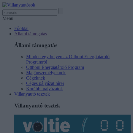
Menü
Főoldal
Állami támogatás
Állami támogatás
Minden egy helyen az Otthoni Energiatároló
Programról
Otthoni Energiatároló Program
Magánszemélyeknek
Cégeknek
Céges pályázat hírei
Korábbi pályázatok
Villanyautó tesztek
Villanyautó tesztek