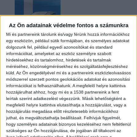
Az Ön adatainak védelme fontos a számunkra
Mi és partnereink tárolunk és/vagy férünk hozzá információkhoz
egy eszközön, például sütik formájában, és személyes adatokat
dolgozunk fel, például egyedi azonosítókat és standard
információkat, amelyeket az eszköz személyre szabott
Kilencmillió alatt indul a legolcsóbb elektromos
hirdetésekhez és tartalomhoz, hirdetések és tartalmak
Volkswagen
méréséhez, közönségmérésekhez és szolgáltatásfejlesztéshez
küld.
Az Ön engedélyével mi és a partnereink eszközleolvasásos
módszerrel szerzett pontos geolokációs adatokat és azonosítási
információkat is felhasználhatunk. A megfelelő helyre kattintva
hozzájárulhat ahhoz, hogy mi és a 1538 partnereink a fent
leírtak szerint adatkezelést végezzünk. Másik lehetőségként a
megfelelő helyre kattintva elutasíthatja a hozzájárulást, vagy a
hozzájárulás megadása előtt részletesebb információkhoz
juthat, és megváltoztathatja beállításait.
Felhívjuk figyelmét,
hogy személyes adatainak bizonyos kezeléséhez nem feltétlenül
Hoppon maradtak a villanyautós támogatási
szükséges az Ön hozzájárulása, de jogában áll tiltakozni az
program utolsó pályázói
ilyen jellegű adatkezelés ellen. A beállításai csak erre a