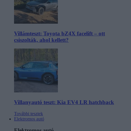
Villámteszt: Toyota bZ4X facelift – ott
csiszolták, ahol kellett?
Villanyautó teszt: Kia EV4 LR hatchback
További tesztek
Elektromos autó
Elektromos autó