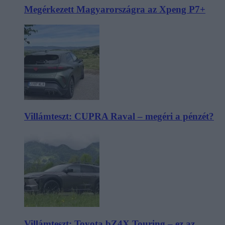
Megérkezett Magyarországra az Xpeng P7+
Villámteszt: CUPRA Raval – megéri a pénzét?
Villámteszt: Toyota bZ4X Touring – ez az,