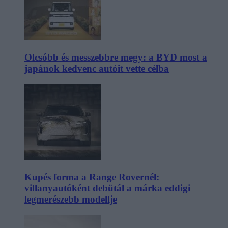
Olcsóbb és messzebbre megy: a BYD most a
japánok kedvenc autóit vette célba
Kupés forma a Range Rovernél:
villanyautóként debütál a márka eddigi
legmerészebb modellje