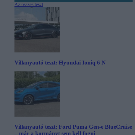
Az összes teszt
Villanyautó teszt: Hyundai Ioniq 6 N
Villanyautó teszt: Ford Puma Gen-e BlueCruise
– már a kormányt sem kell fogni