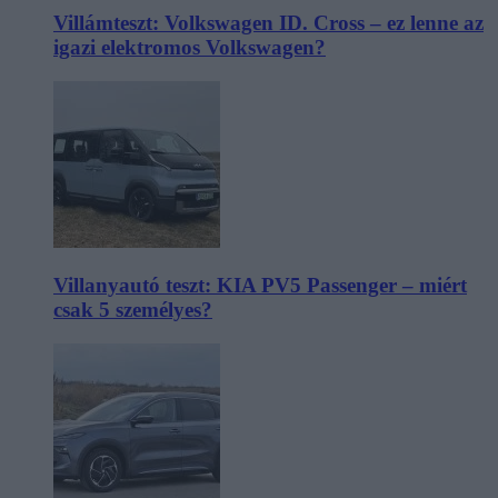
Villámteszt: Volkswagen ID. Cross – ez lenne az
igazi elektromos Volkswagen?
Villanyautó teszt: KIA PV5 Passenger – miért
csak 5 személyes?