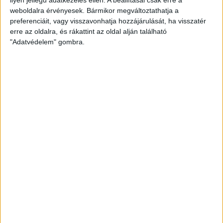
weboldalra érvényesek. Bármikor megváltoztathatja a
preferenciáit, vagy visszavonhatja hozzájárulását, ha visszatér
erre az oldalra, és rákattint az oldal alján található
"Adatvédelem" gombra.
Bővíti kínálatát a Cupra – érkezik az olcsóbb
Raval
Ennyiért nagyot szólhat: gyorsan tölthető kínai