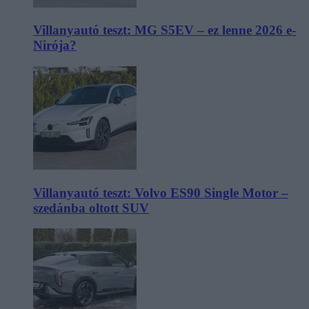
Villanyautó teszt: MG S5EV – ez lenne 2026 e-
Nirója?
Villanyautó teszt: Volvo ES90 Single Motor –
szedánba oltott SUV