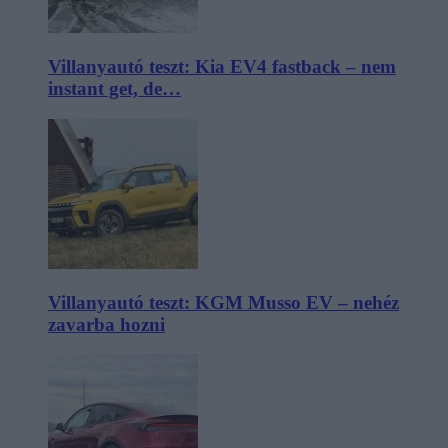
Villanyautó teszt: Kia EV4 fastback – nem
instant get, de…
Villanyautó teszt: KGM Musso EV – nehéz
zavarba hozni