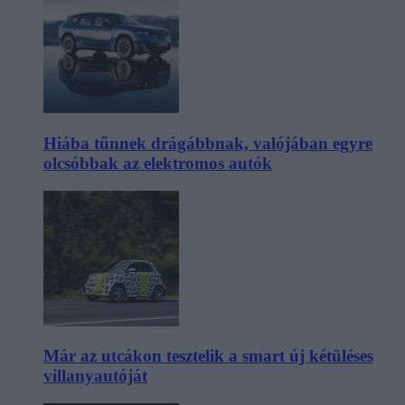
Hiába tűnnek drágábbnak, valójában egyre
olcsóbbak az elektromos autók
Már az utcákon tesztelik a smart új kétüléses
villanyautóját