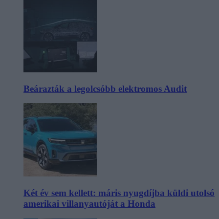
Beárazták a legolcsóbb elektromos Audit
Két év sem kellett: máris nyugdíjba küldi utolsó
amerikai villanyautóját a Honda