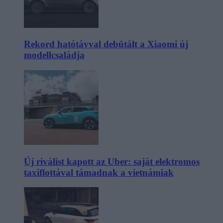
Rekord hatótávval debütált a Xiaomi új
modellcsaládja
Új riválist kapott az Uber: saját elektromos
taxiflottával támadnak a vietnámiak