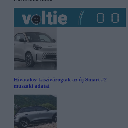
Hivatalos: kiszivárogtak az új Smart #2
műszaki adatai