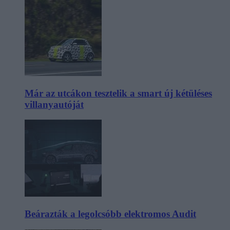
Már az utcákon tesztelik a smart új kétüléses
villanyautóját
Beárazták a legolcsóbb elektromos Audit