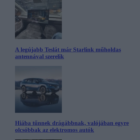
A legújabb Teslát már Starlink műholdas
antennával szerelik
Hiába tűnnek drágábbnak, valójában egyre
olcsóbbak az elektromos autók