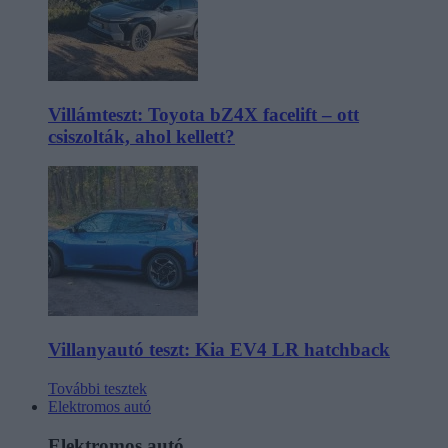
Villámteszt: Toyota bZ4X facelift – ott
csiszolták, ahol kellett?
Villanyautó teszt: Kia EV4 LR hatchback
További tesztek
Elektromos autó
Elektromos autó