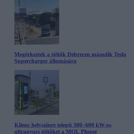
Megérkeztek a töltők Debrecen második Tesla
Supercharger állomására
Kilenc helyszínre telepít 300–600 kW-os
ultragyors töltőket a MOL Plugee