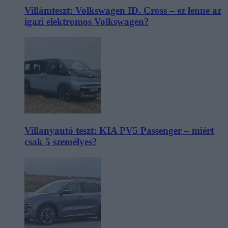
Villámteszt: Volkswagen ID. Cross – ez lenne az
igazi elektromos Volkswagen?
Villanyautó teszt: KIA PV5 Passenger – miért
csak 5 személyes?