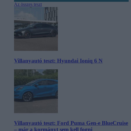
Az összes teszt
Villanyautó teszt: Hyundai Ioniq 6 N
Villanyautó teszt: Ford Puma Gen-e BlueCruise
– már a kormányt sem kell fogni