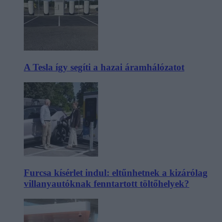
A Tesla így segíti a hazai áramhálózatot
Furcsa kísérlet indul: eltűnhetnek a kizárólag
villanyautóknak fenntartott töltőhelyek?