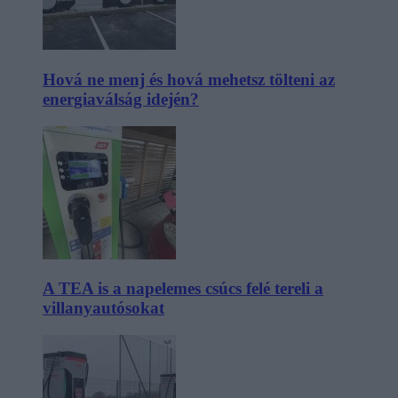
Hová ne menj és hová mehetsz tölteni az
energiaválság idején?
A TEA is a napelemes csúcs felé tereli a
villanyautósokat