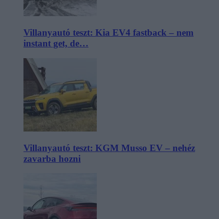
Villanyautó teszt: Kia EV4 fastback – nem
instant get, de…
Villanyautó teszt: KGM Musso EV – nehéz
zavarba hozni