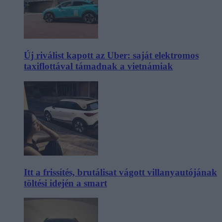
Új riválist kapott az Uber: saját elektromos
taxiflottával támadnak a vietnámiak
Itt a frissítés, brutálisat vágott villanyautójának
töltési idején a smart