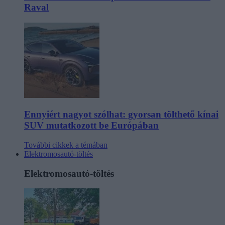
Raval
Ennyiért nagyot szólhat: gyorsan tölthető kínai
SUV mutatkozott be Európában
További cikkek a témában
Elektromosautó-töltés
Elektromosautó-töltés