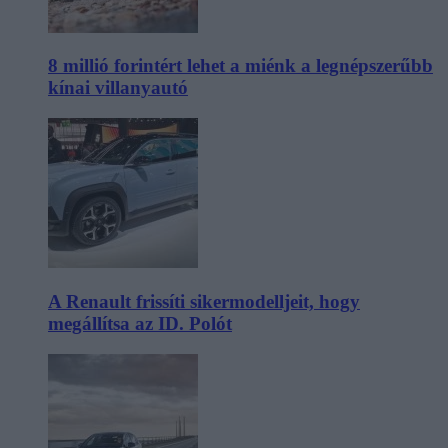
8 millió forintért lehet a miénk a legnépszerűbb
kínai villanyautó
A Renault frissíti sikermodelljeit, hogy
megállítsa az ID. Polót