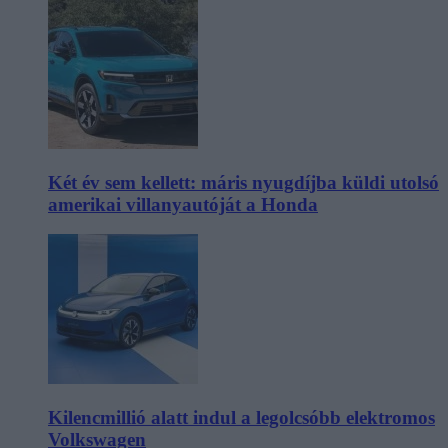
Két év sem kellett: máris nyugdíjba küldi utolsó
amerikai villanyautóját a Honda
Kilencmillió alatt indul a legolcsóbb elektromos
Volkswagen