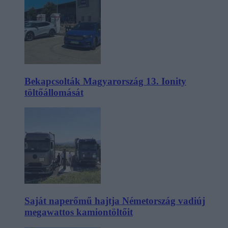
Bekapcsolták Magyarország 13. Ionity
töltőállomását
Saját naperőmű hajtja Németország vadiúj
megawattos kamiontöltőit