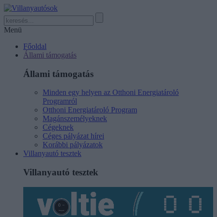
Menü
Főoldal
Állami támogatás
Állami támogatás
Minden egy helyen az Otthoni Energiatároló
Programról
Otthoni Energiatároló Program
Magánszemélyeknek
Cégeknek
Céges pályázat hírei
Korábbi pályázatok
Villanyautó tesztek
Villanyautó tesztek