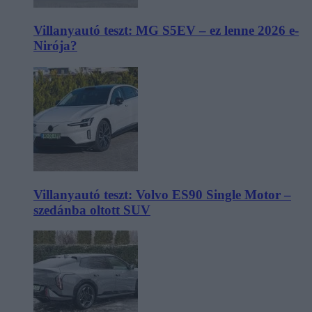
Villanyautó teszt: MG S5EV – ez lenne 2026 e-
Nirója?
Villanyautó teszt: Volvo ES90 Single Motor –
szedánba oltott SUV