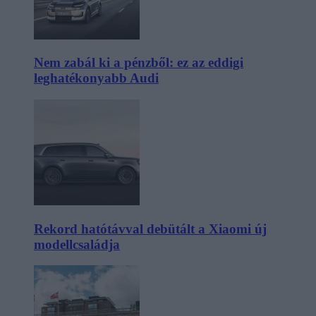
Nem zabál ki a pénzből: ez az eddigi
leghatékonyabb Audi
Rekord hatótávval debütált a Xiaomi új
modellcsaládja