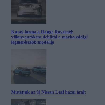
Kupés forma a Range Rovernél:
villanyautóként debütál a márka eddigi
legmerészebb modellje
Mutatjuk az új Nissan Leaf hazai árait