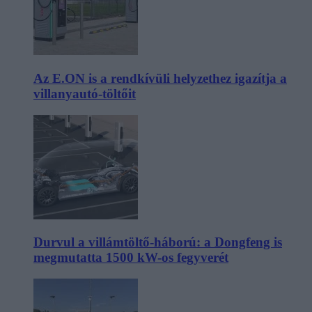
Az E.ON is a rendkívüli helyzethez igazítja a
villanyautó-töltőit
Durvul a villámtöltő-háború: a Dongfeng is
megmutatta 1500 kW-os fegyverét