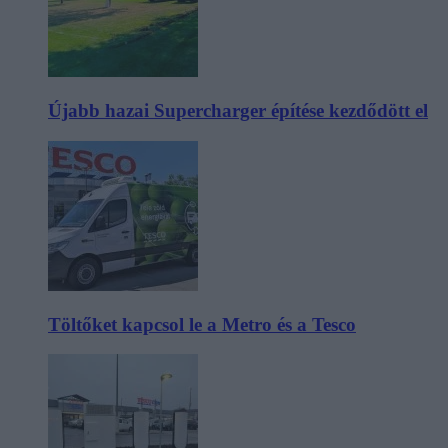
Újabb hazai Supercharger építése kezdődött el
Töltőket kapcsol le a Metro és a Tesco