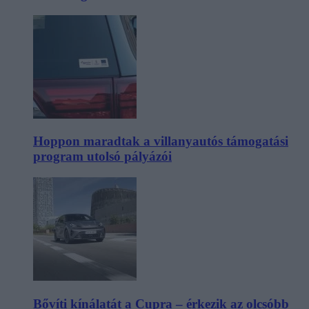
Hoppon maradtak a villanyautós támogatási
program utolsó pályázói
Bővíti kínálatát a Cupra – érkezik az olcsóbb