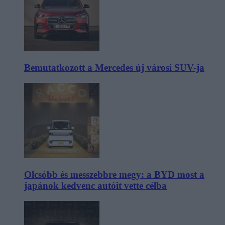
Bemutatkozott a Mercedes új városi SUV-ja
Olcsóbb és messzebbre megy: a BYD most a
japánok kedvenc autóit vette célba