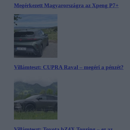
Megérkezett Magyarországra az Xpeng P7+
Villámteszt: CUPRA Raval – megéri a pénzét?
Villámteszt: Toyota bZ4X Touring – ez az,