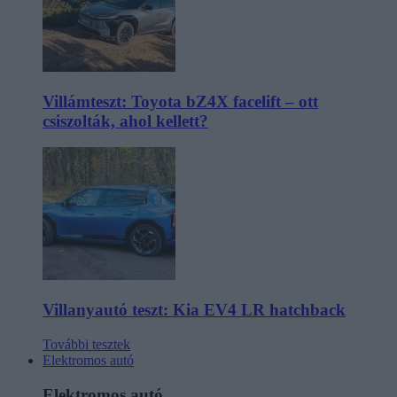
Villámteszt: Toyota bZ4X facelift – ott
csiszolták, ahol kellett?
Villanyautó teszt: Kia EV4 LR hatchback
További tesztek
Elektromos autó
Elektromos autó