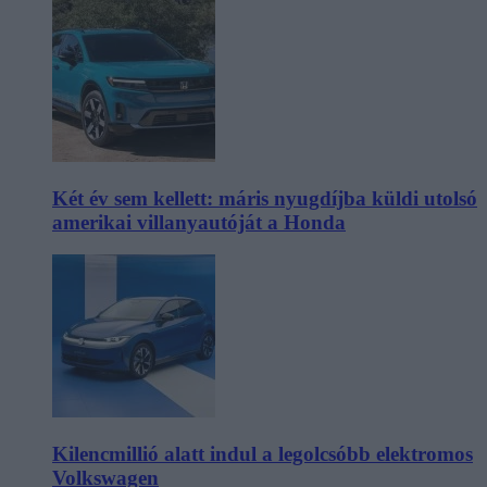
Két év sem kellett: máris nyugdíjba küldi utolsó
amerikai villanyautóját a Honda
Kilencmillió alatt indul a legolcsóbb elektromos
Volkswagen