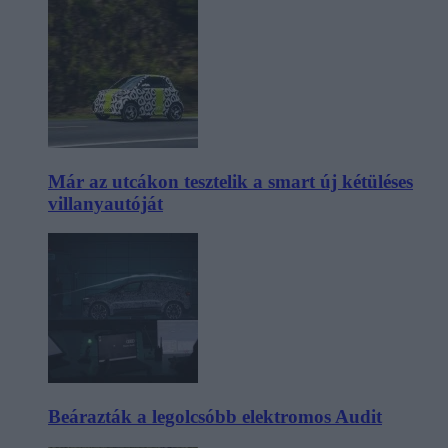
Már az utcákon tesztelik a smart új kétüléses
villanyautóját
Beárazták a legolcsóbb elektromos Audit