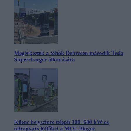
Megérkeztek a töltők Debrecen második Tesla
Supercharger állomására
Kilenc helyszínre telepít 300–600 kW-os
ultragyors töltőket a MOL Plugee