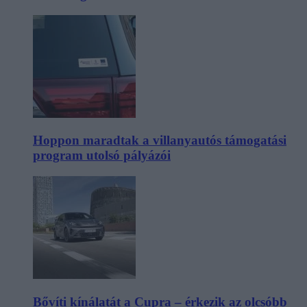
Hoppon maradtak a villanyautós támogatási
program utolsó pályázói
Bővíti kínálatát a Cupra – érkezik az olcsóbb