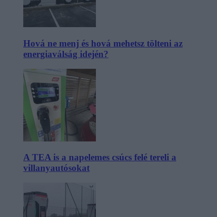
Hová ne menj és hová mehetsz tölteni az
energiaválság idején?
A TEA is a napelemes csúcs felé tereli a
villanyautósokat