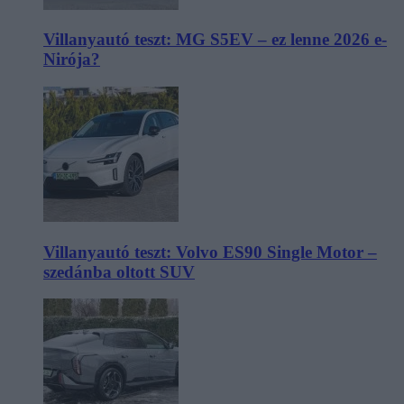
Villanyautó teszt: MG S5EV – ez lenne 2026 e-
Nirója?
Villanyautó teszt: Volvo ES90 Single Motor –
szedánba oltott SUV