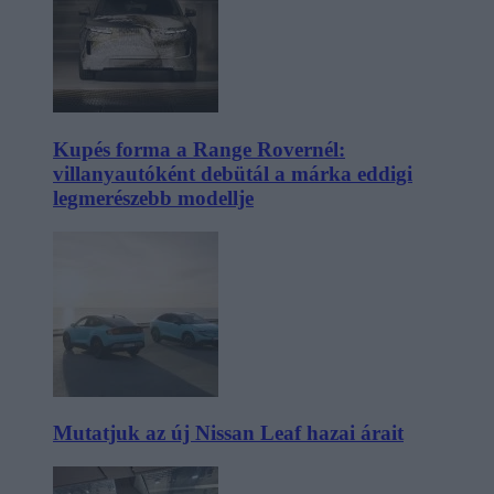
Kupés forma a Range Rovernél:
villanyautóként debütál a márka eddigi
legmerészebb modellje
Mutatjuk az új Nissan Leaf hazai árait