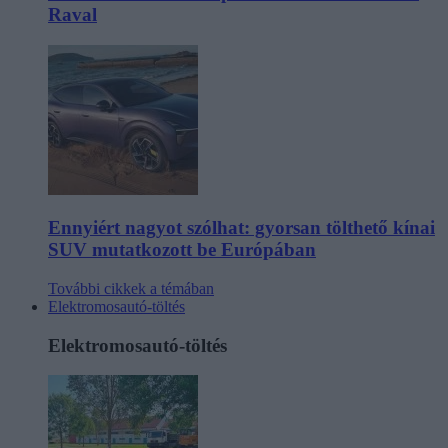
Raval
Ennyiért nagyot szólhat: gyorsan tölthető kínai
SUV mutatkozott be Európában
További cikkek a témában
Elektromosautó-töltés
Elektromosautó-töltés