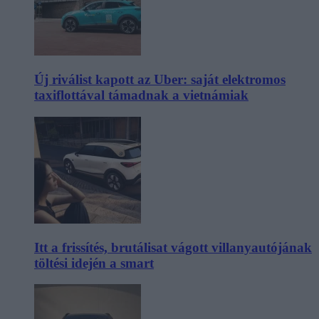
Új riválist kapott az Uber: saját elektromos
taxiflottával támadnak a vietnámiak
Itt a frissítés, brutálisat vágott villanyautójának
töltési idején a smart