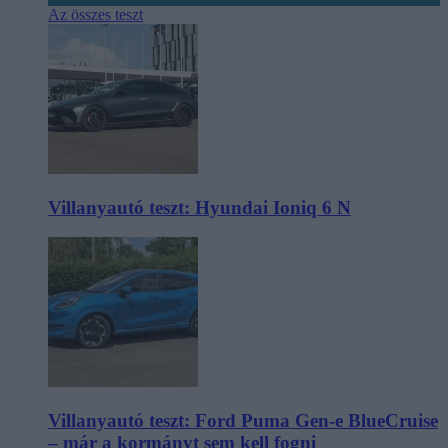
Az összes teszt
Villanyautó teszt: Hyundai Ioniq 6 N
Villanyautó teszt: Ford Puma Gen-e BlueCruise
– már a kormányt sem kell fogni