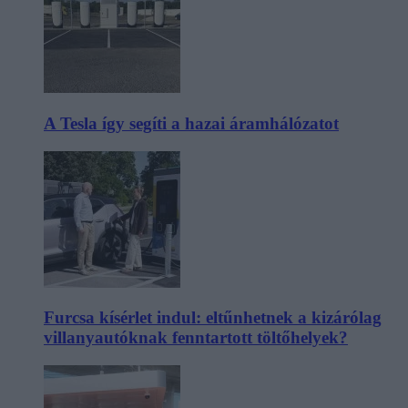
A Tesla így segíti a hazai áramhálózatot
Furcsa kísérlet indul: eltűnhetnek a kizárólag
villanyautóknak fenntartott töltőhelyek?