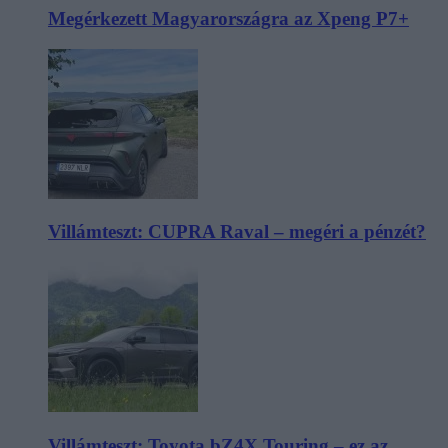
Megérkezett Magyarországra az Xpeng P7+
Villámteszt: CUPRA Raval – megéri a pénzét?
Villámteszt: Toyota bZ4X Touring – ez az,