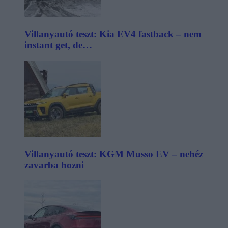
Villanyautó teszt: Kia EV4 fastback – nem
instant get, de…
Villanyautó teszt: KGM Musso EV – nehéz
zavarba hozni