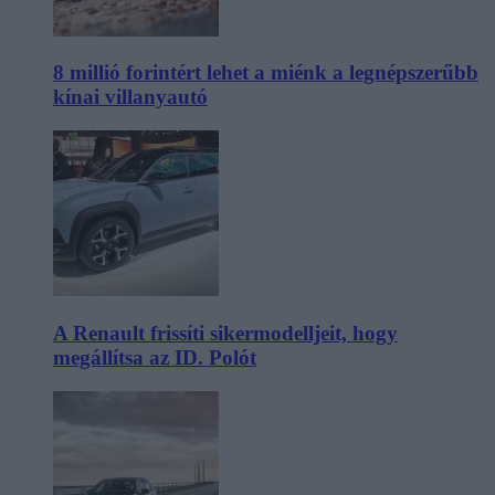
8 millió forintért lehet a miénk a legnépszerűbb
kínai villanyautó
A Renault frissíti sikermodelljeit, hogy
megállítsa az ID. Polót