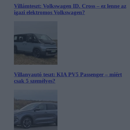
Villámteszt: Volkswagen ID. Cross – ez lenne az
igazi elektromos Volkswagen?
Villanyautó teszt: KIA PV5 Passenger – miért
csak 5 személyes?