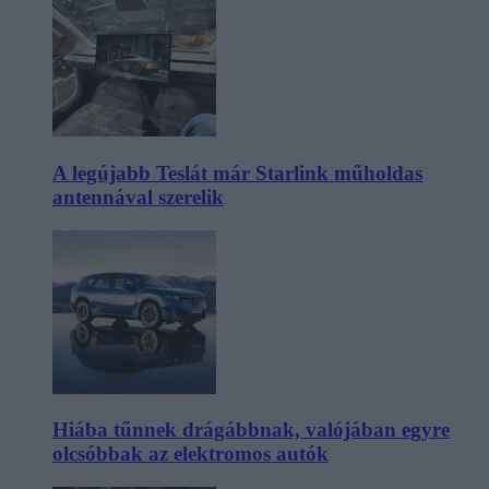
A legújabb Teslát már Starlink műholdas
antennával szerelik
Hiába tűnnek drágábbnak, valójában egyre
olcsóbbak az elektromos autók