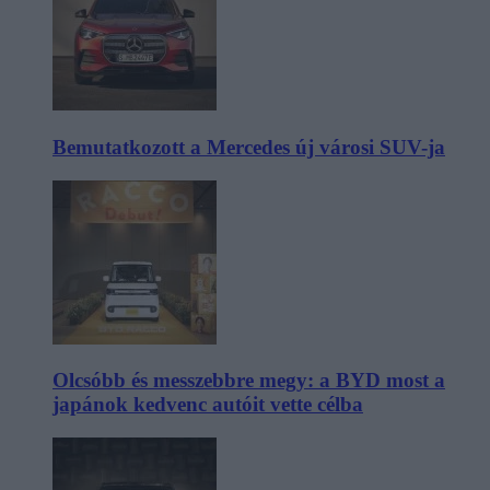
Bemutatkozott a Mercedes új városi SUV-ja
Olcsóbb és messzebbre megy: a BYD most a
japánok kedvenc autóit vette célba