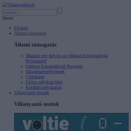
Menü
Főoldal
Állami támogatás
Állami támogatás
Minden egy helyen az Otthoni Energiatároló
Programról
Otthoni Energiatároló Program
Magánszemélyeknek
Cégeknek
Céges pályázat hírei
Korábbi pályázatok
Villanyautó tesztek
Villanyautó tesztek