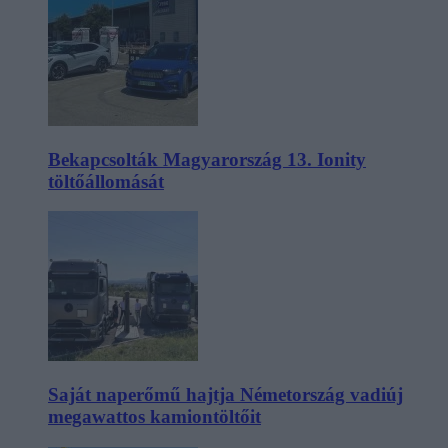
Bekapcsolták Magyarország 13. Ionity
töltőállomását
Saját naperőmű hajtja Németország vadiúj
megawattos kamiontöltőit