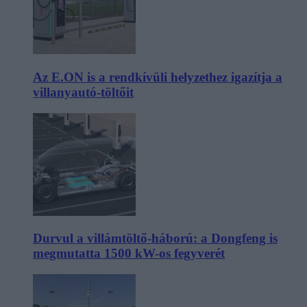
Az E.ON is a rendkívüli helyzethez igazítja a
villanyautó-töltőit
Durvul a villámtöltő-háború: a Dongfeng is
megmutatta 1500 kW-os fegyverét