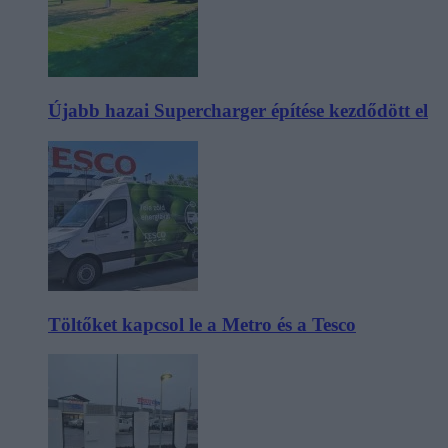
Újabb hazai Supercharger építése kezdődött el
Töltőket kapcsol le a Metro és a Tesco