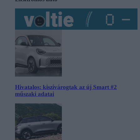
Hivatalos: kiszivárogtak az új Smart #2
műszaki adatai