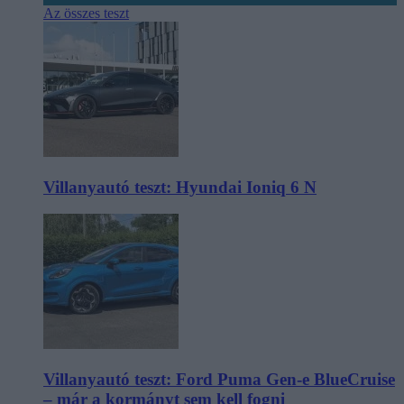
Az összes teszt
Villanyautó teszt: Hyundai Ioniq 6 N
Villanyautó teszt: Ford Puma Gen-e BlueCruise
– már a kormányt sem kell fogni