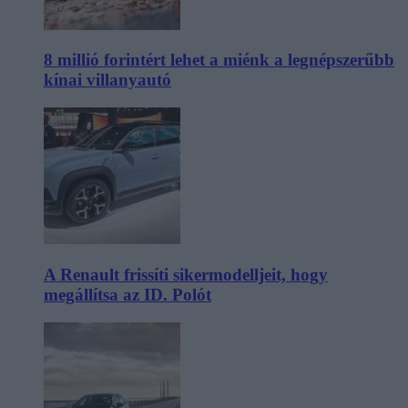
8 millió forintért lehet a miénk a legnépszerűbb
kínai villanyautó
A Renault frissíti sikermodelljeit, hogy
megállítsa az ID. Polót