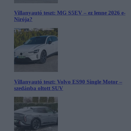
Villanyautó teszt: MG S5EV – ez lenne 2026 e-
Nirója?
Villanyautó teszt: Volvo ES90 Single Motor –
szedánba oltott SUV