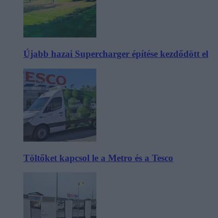
Újabb hazai Supercharger építése kezdődött el
Töltőket kapcsol le a Metro és a Tesco