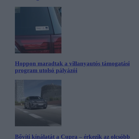
Hoppon maradtak a villanyautós támogatási
program utolsó pályázói
Bővíti kínálatát a Cupra – érkezik az olcsóbb