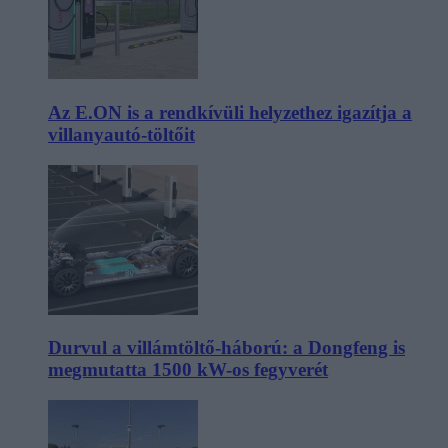
Az E.ON is a rendkívüli helyzethez igazítja a
villanyautó-töltőit
Durvul a villámtöltő-háború: a Dongfeng is
megmutatta 1500 kW-os fegyverét