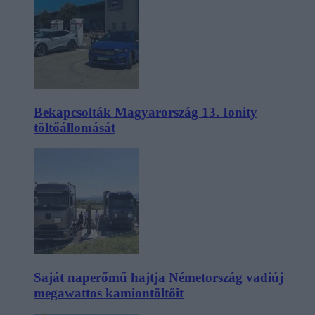
Bekapcsolták Magyarország 13. Ionity
töltőállomását
Saját naperőmű hajtja Németország vadiúj
megawattos kamiontöltőit