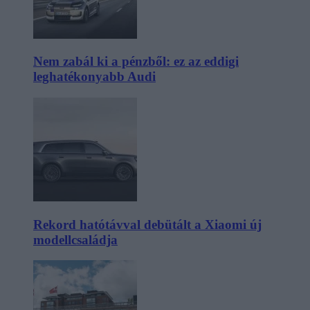
Nem zabál ki a pénzből: ez az eddigi
leghatékonyabb Audi
Rekord hatótávval debütált a Xiaomi új
modellcsaládja