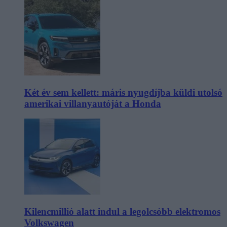
Két év sem kellett: máris nyugdíjba küldi utolsó
amerikai villanyautóját a Honda
Kilencmillió alatt indul a legolcsóbb elektromos
Volkswagen