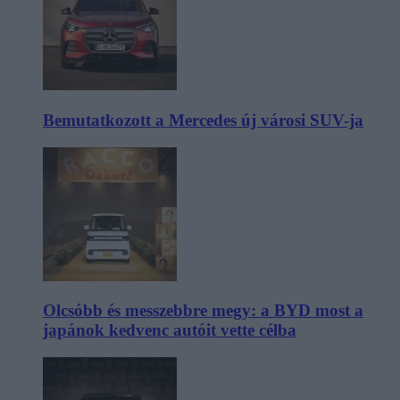
Bemutatkozott a Mercedes új városi SUV-ja
Olcsóbb és messzebbre megy: a BYD most a
japánok kedvenc autóit vette célba