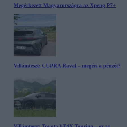
Megérkezett Magyarországra az Xpeng P7+
Villámteszt: CUPRA Raval – megéri a pénzét?
Villámteszt: Toyota bZ4X Touring – ez az,