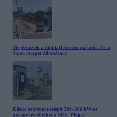
Megérkeztek a töltők Debrecen második Tesla
Supercharger állomására
Kilenc helyszínre telepít 300–600 kW-os
ultragyors töltőket a MOL Plugee