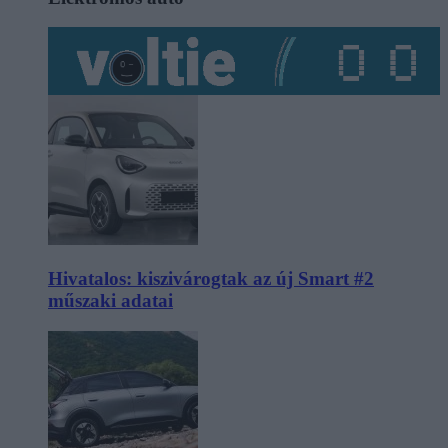
Hivatalos: kiszivárogtak az új Smart #2
műszaki adatai