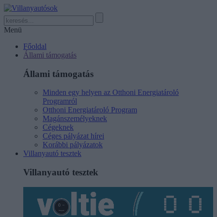
Menü
Főoldal
Állami támogatás
Állami támogatás
Minden egy helyen az Otthoni Energiatároló
Programról
Otthoni Energiatároló Program
Magánszemélyeknek
Cégeknek
Céges pályázat hírei
Korábbi pályázatok
Villanyautó tesztek
Villanyautó tesztek