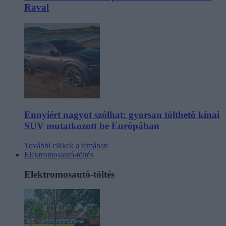
Raval
Ennyiért nagyot szólhat: gyorsan tölthető kínai
SUV mutatkozott be Európában
További cikkek a témában
Elektromosautó-töltés
Elektromosautó-töltés