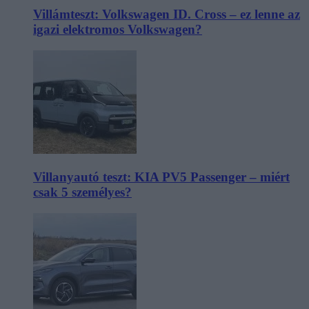
Villámteszt: Volkswagen ID. Cross – ez lenne az
igazi elektromos Volkswagen?
Villanyautó teszt: KIA PV5 Passenger – miért
csak 5 személyes?