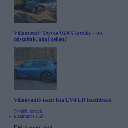
Villámteszt: Toyota bZ4X facelift – ott
csiszolták, ahol kellett?
Villanyautó teszt: Kia EV4 LR hatchback
További tesztek
Elektromos autó
Elektromos autó