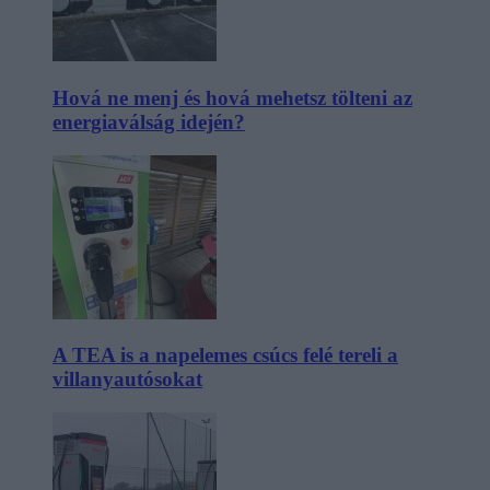
Hová ne menj és hová mehetsz tölteni az
energiaválság idején?
A TEA is a napelemes csúcs felé tereli a
villanyautósokat