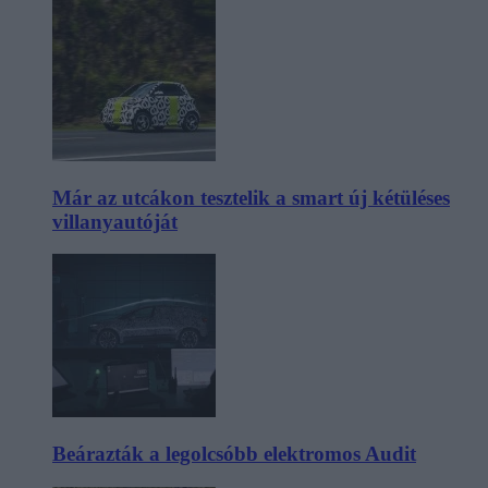
Már az utcákon tesztelik a smart új kétüléses
villanyautóját
Beárazták a legolcsóbb elektromos Audit