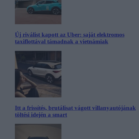
Új riválist kapott az Uber: saját elektromos
taxiflottával támadnak a vietnámiak
Itt a frissítés, brutálisat vágott villanyautójának
töltési idején a smart