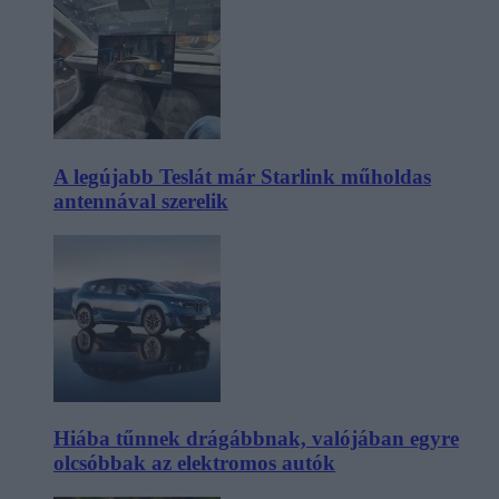
A legújabb Teslát már Starlink műholdas
antennával szerelik
Hiába tűnnek drágábbnak, valójában egyre
olcsóbbak az elektromos autók