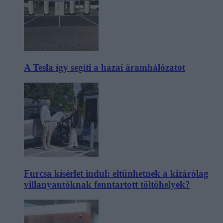
A Tesla így segíti a hazai áramhálózatot
Furcsa kísérlet indul: eltűnhetnek a kizárólag
villanyautóknak fenntartott töltőhelyek?