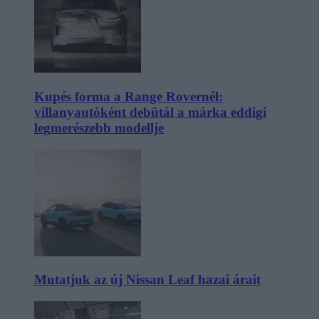
Kupés forma a Range Rovernél:
villanyautóként debütál a márka eddigi
legmerészebb modellje
Mutatjuk az új Nissan Leaf hazai árait