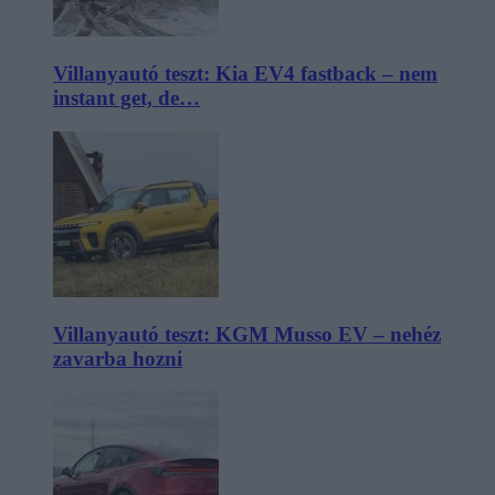
Villanyautó teszt: Kia EV4 fastback – nem
instant get, de…
Villanyautó teszt: KGM Musso EV – nehéz
zavarba hozni