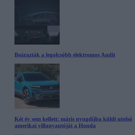
Beárazták a legolcsóbb elektromos Audit
Két év sem kellett: máris nyugdíjba küldi utolsó
amerikai villanyautóját a Honda