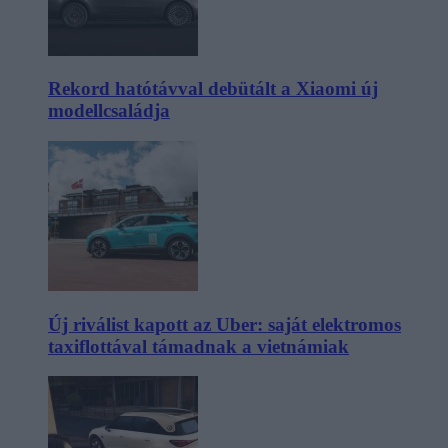
Rekord hatótávval debütált a Xiaomi új
modellcsaládja
Új riválist kapott az Uber: saját elektromos
taxiflottával támadnak a vietnámiak