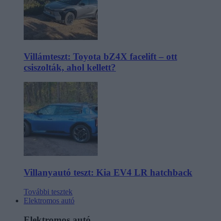
Villámteszt: Toyota bZ4X facelift – ott
csiszolták, ahol kellett?
Villanyautó teszt: Kia EV4 LR hatchback
További tesztek
Elektromos autó
Elektromos autó