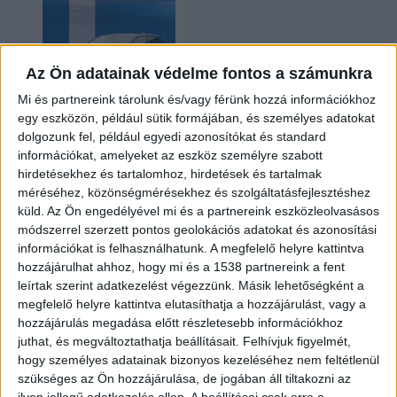
Az Ön adatainak védelme fontos a számunkra
Mi és partnereink tárolunk és/vagy férünk hozzá információkhoz
egy eszközön, például sütik formájában, és személyes adatokat
dolgozunk fel, például egyedi azonosítókat és standard
információkat, amelyeket az eszköz személyre szabott
Kilencmillió alatt indul a legolcsóbb elektromos
hirdetésekhez és tartalomhoz, hirdetések és tartalmak
Volkswagen
méréséhez, közönségmérésekhez és szolgáltatásfejlesztéshez
küld.
Az Ön engedélyével mi és a partnereink eszközleolvasásos
módszerrel szerzett pontos geolokációs adatokat és azonosítási
információkat is felhasználhatunk. A megfelelő helyre kattintva
hozzájárulhat ahhoz, hogy mi és a 1538 partnereink a fent
leírtak szerint adatkezelést végezzünk. Másik lehetőségként a
megfelelő helyre kattintva elutasíthatja a hozzájárulást, vagy a
hozzájárulás megadása előtt részletesebb információkhoz
juthat, és megváltoztathatja beállításait.
Felhívjuk figyelmét,
hogy személyes adatainak bizonyos kezeléséhez nem feltétlenül
Hoppon maradtak a villanyautós támogatási
szükséges az Ön hozzájárulása, de jogában áll tiltakozni az
program utolsó pályázói
ilyen jellegű adatkezelés ellen. A beállításai csak erre a