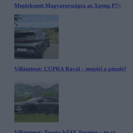
Megérkezett Magyarországra az Xpeng P7+
Villámteszt: CUPRA Raval – megéri a pénzét?
Villámteszt: Toyota bZ4X Touring – ez az,