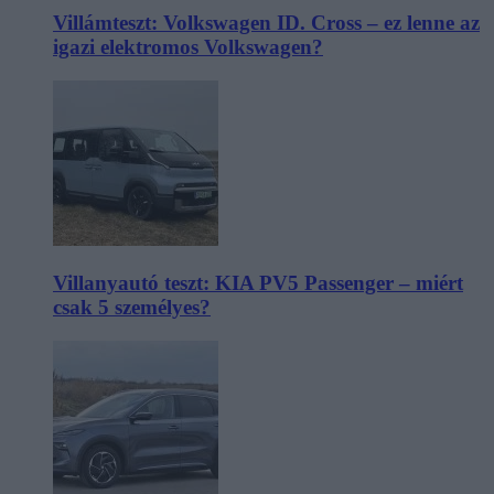
Villámteszt: Volkswagen ID. Cross – ez lenne az
igazi elektromos Volkswagen?
Villanyautó teszt: KIA PV5 Passenger – miért
csak 5 személyes?