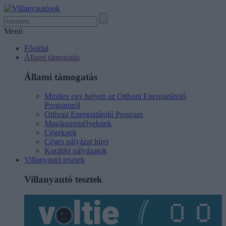
Menü
Főoldal
Állami támogatás
Állami támogatás
Minden egy helyen az Otthoni Energiatároló
Programról
Otthoni Energiatároló Program
Magánszemélyeknek
Cégeknek
Céges pályázat hírei
Korábbi pályázatok
Villanyautó tesztek
Villanyautó tesztek