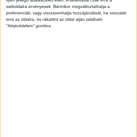
weboldalra érvényesek. Bármikor megváltoztathatja a
preferenciáit, vagy visszavonhatja hozzájárulását, ha visszatér
erre az oldalra, és rákattint az oldal alján található
"Adatvédelem" gombra.
Bővíti kínálatát a Cupra – érkezik az olcsóbb
Raval
Ennyiért nagyot szólhat: gyorsan tölthető kínai