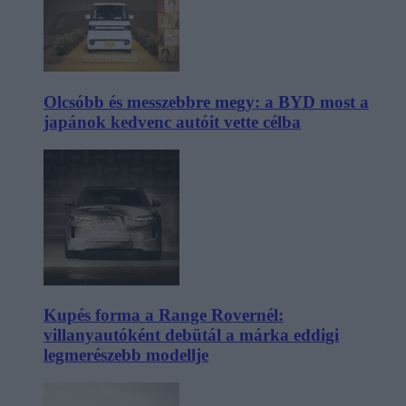
Olcsóbb és messzebbre megy: a BYD most a
japánok kedvenc autóit vette célba
Kupés forma a Range Rovernél:
villanyautóként debütál a márka eddigi
legmerészebb modellje