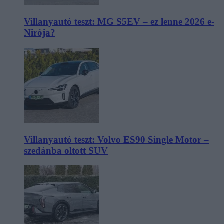
Villanyautó teszt: MG S5EV – ez lenne 2026 e-
Nirója?
Villanyautó teszt: Volvo ES90 Single Motor –
szedánba oltott SUV