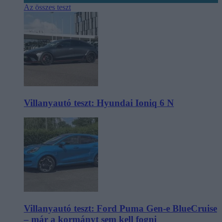
Az összes teszt
Villanyautó teszt: Hyundai Ioniq 6 N
Villanyautó teszt: Ford Puma Gen-e BlueCruise
– már a kormányt sem kell fogni