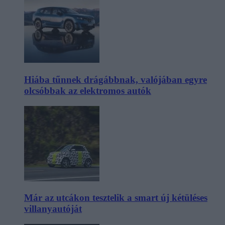
Hiába tűnnek drágábbnak, valójában egyre
olcsóbbak az elektromos autók
Már az utcákon tesztelik a smart új kétüléses
villanyautóját