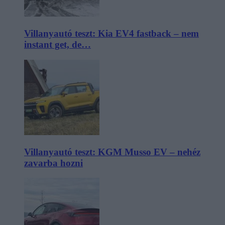
Villanyautó teszt: Kia EV4 fastback – nem
instant get, de…
Villanyautó teszt: KGM Musso EV – nehéz
zavarba hozni