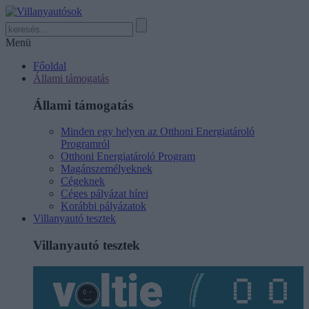
Menü
Főoldal
Állami támogatás
Állami támogatás
Minden egy helyen az Otthoni Energiatároló
Programról
Otthoni Energiatároló Program
Magánszemélyeknek
Cégeknek
Céges pályázat hírei
Korábbi pályázatok
Villanyautó tesztek
Villanyautó tesztek