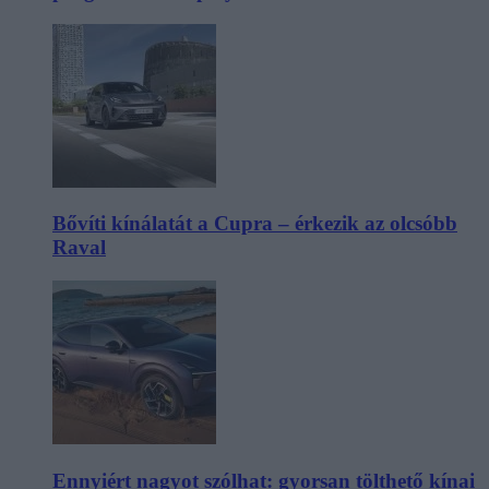
Bővíti kínálatát a Cupra – érkezik az olcsóbb
Raval
Ennyiért nagyot szólhat: gyorsan tölthető kínai