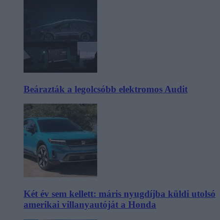
Beárazták a legolcsóbb elektromos Audit
Két év sem kellett: máris nyugdíjba küldi utolsó
amerikai villanyautóját a Honda