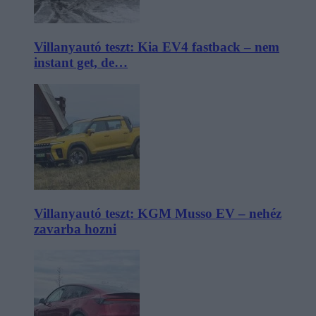
Villanyautó teszt: Kia EV4 fastback – nem
instant get, de…
Villanyautó teszt: KGM Musso EV – nehéz
zavarba hozni