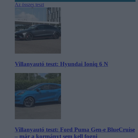
Az összes teszt
Villanyautó teszt: Hyundai Ioniq 6 N
Villanyautó teszt: Ford Puma Gen-e BlueCruise
– már a kormányt sem kell fogni