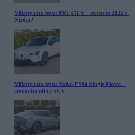
Villanyautó teszt: MG S5EV – ez lenne 2026 e-
Nirója?
Villanyautó teszt: Volvo ES90 Single Motor –
szedánba oltott SUV