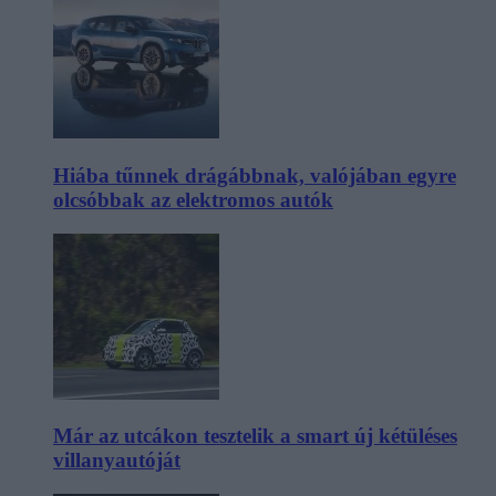
Hiába tűnnek drágábbnak, valójában egyre
olcsóbbak az elektromos autók
Már az utcákon tesztelik a smart új kétüléses
villanyautóját