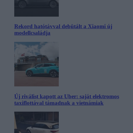
Rekord hatótávval debütált a Xiaomi új
modellcsaládja
Új riválist kapott az Uber: saját elektromos
taxiflottával támadnak a vietnámiak