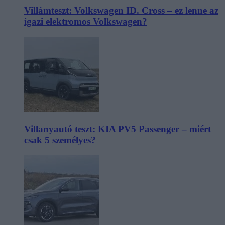
Villámteszt: Volkswagen ID. Cross – ez lenne az
igazi elektromos Volkswagen?
Villanyautó teszt: KIA PV5 Passenger – miért
csak 5 személyes?