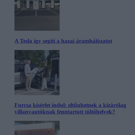
A Tesla így segíti a hazai áramhálózatot
Furcsa kísérlet indul: eltűnhetnek a kizárólag
villanyautóknak fenntartott töltőhelyek?