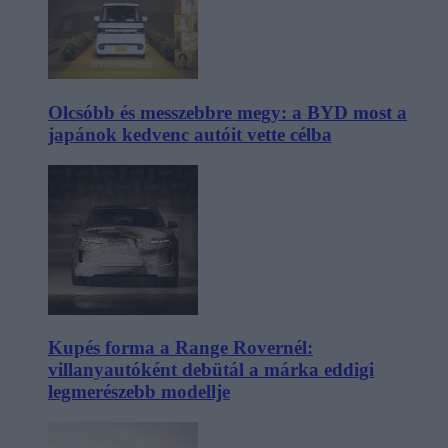
Olcsóbb és messzebbre megy: a BYD most a
japánok kedvenc autóit vette célba
Kupés forma a Range Rovernél:
villanyautóként debütál a márka eddigi
legmerészebb modellje