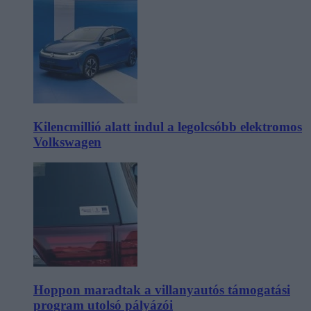
Kilencmillió alatt indul a legolcsóbb elektromos
Volkswagen
Hoppon maradtak a villanyautós támogatási
program utolsó pályázói