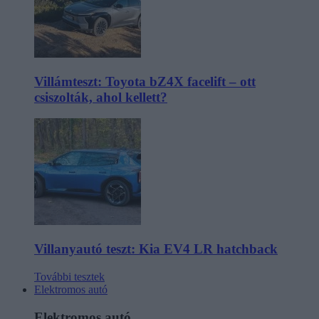
Villámteszt: Toyota bZ4X facelift – ott
csiszolták, ahol kellett?
Villanyautó teszt: Kia EV4 LR hatchback
További tesztek
Elektromos autó
Elektromos autó