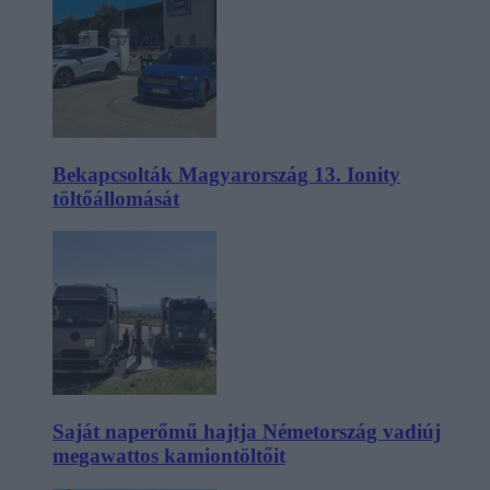
Bekapcsolták Magyarország 13. Ionity
töltőállomását
Saját naperőmű hajtja Németország vadiúj
megawattos kamiontöltőit