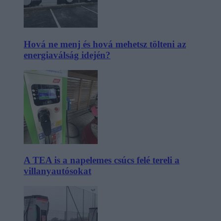
Hová ne menj és hová mehetsz tölteni az
energiaválság idején?
A TEA is a napelemes csúcs felé tereli a
villanyautósokat