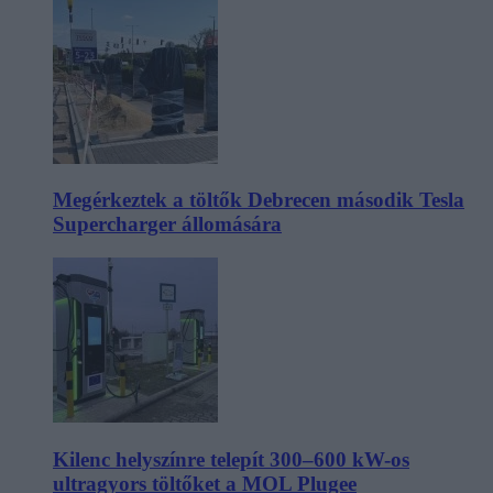
Megérkeztek a töltők Debrecen második Tesla
Supercharger állomására
Kilenc helyszínre telepít 300–600 kW-os
ultragyors töltőket a MOL Plugee