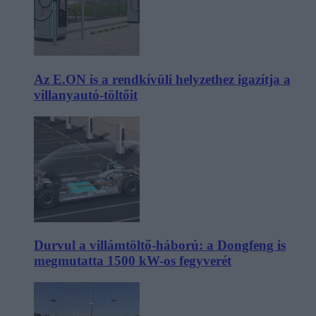
Az E.ON is a rendkívüli helyzethez igazítja a
villanyautó-töltőit
Durvul a villámtöltő-háború: a Dongfeng is
megmutatta 1500 kW-os fegyverét