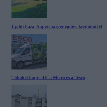
Újabb hazai Supercharger építése kezdődött el
Töltőket kapcsol le a Metro és a Tesco