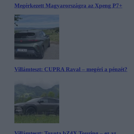
Megérkezett Magyarországra az Xpeng P7+
Villámteszt: CUPRA Raval – megéri a pénzét?
Villámteszt: Toyota bZ4X Touring – ez az,