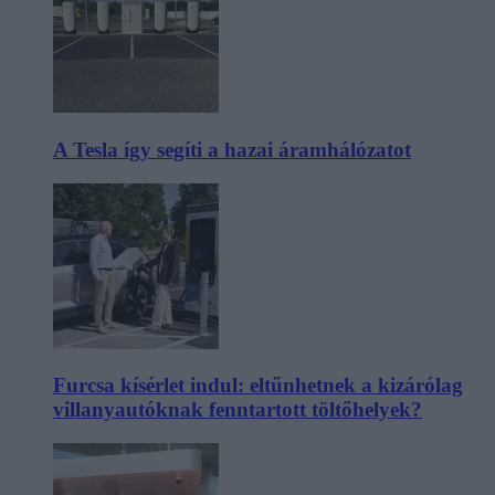
A Tesla így segíti a hazai áramhálózatot
Furcsa kísérlet indul: eltűnhetnek a kizárólag
villanyautóknak fenntartott töltőhelyek?