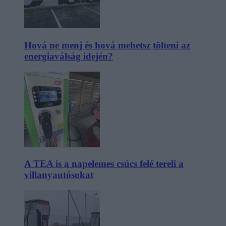
Hová ne menj és hová mehetsz tölteni az
energiaválság idején?
A TEA is a napelemes csúcs felé tereli a
villanyautósokat