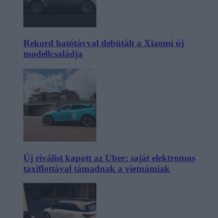
Rekord hatótávval debütált a Xiaomi új
modellcsaládja
Új riválist kapott az Uber: saját elektromos
taxiflottával támadnak a vietnámiak