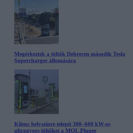
Megérkeztek a töltők Debrecen második Tesla
Supercharger állomására
Kilenc helyszínre telepít 300–600 kW-os
ultragyors töltőket a MOL Plugee