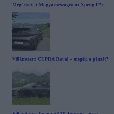
Megérkezett Magyarországra az Xpeng P7+
Villámteszt: CUPRA Raval – megéri a pénzét?
Villámteszt: Toyota bZ4X Touring – ez az,