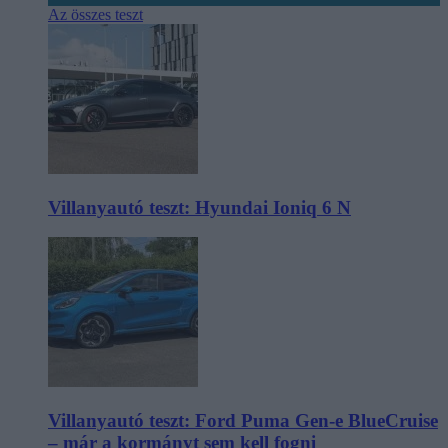
Az összes teszt
Villanyautó teszt: Hyundai Ioniq 6 N
Villanyautó teszt: Ford Puma Gen-e BlueCruise
– már a kormányt sem kell fogni