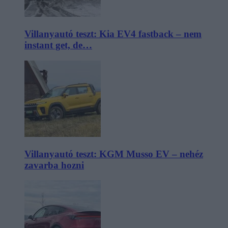
Villanyautó teszt: Kia EV4 fastback – nem
instant get, de…
Villanyautó teszt: KGM Musso EV – nehéz
zavarba hozni