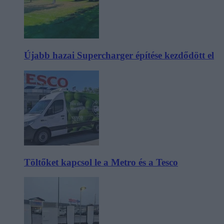
Újabb hazai Supercharger építése kezdődött el
Töltőket kapcsol le a Metro és a Tesco