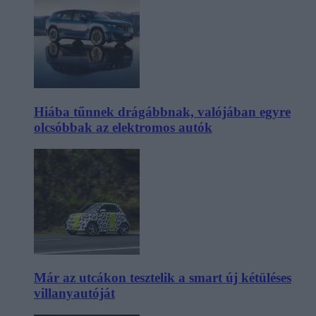
Hiába tűnnek drágábbnak, valójában egyre
olcsóbbak az elektromos autók
Már az utcákon tesztelik a smart új kétüléses
villanyautóját