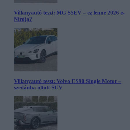
Villanyautó teszt: MG S5EV – ez lenne 2026 e-
Nirója?
Villanyautó teszt: Volvo ES90 Single Motor –
szedánba oltott SUV