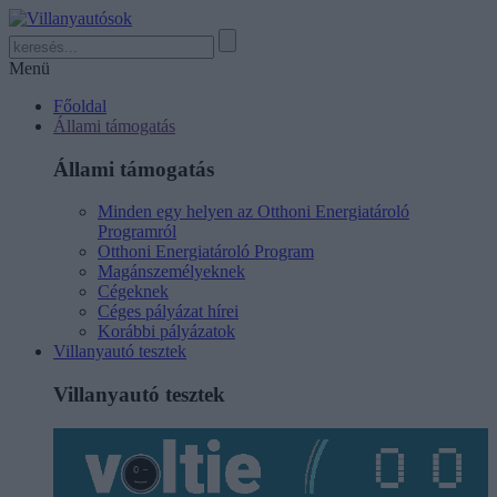
Menü
Főoldal
Állami támogatás
Állami támogatás
Minden egy helyen az Otthoni Energiatároló
Programról
Otthoni Energiatároló Program
Magánszemélyeknek
Cégeknek
Céges pályázat hírei
Korábbi pályázatok
Villanyautó tesztek
Villanyautó tesztek