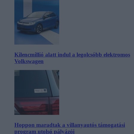
Kilencmillió alatt indul a legolcsóbb elektromos
Volkswagen
Hoppon maradtak a villanyautós támogatási
program utolsó pályázói