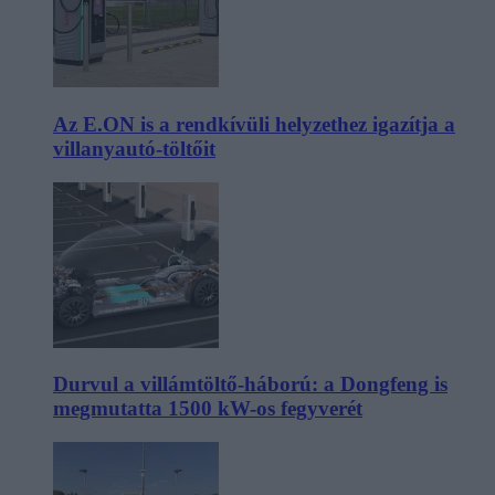
Az E.ON is a rendkívüli helyzethez igazítja a
villanyautó-töltőit
Durvul a villámtöltő-háború: a Dongfeng is
megmutatta 1500 kW-os fegyverét