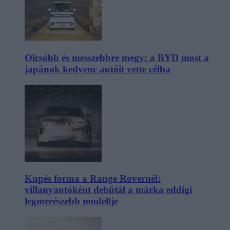
Olcsóbb és messzebbre megy: a BYD most a
japánok kedvenc autóit vette célba
Kupés forma a Range Rovernél:
villanyautóként debütál a márka eddigi
legmerészebb modellje