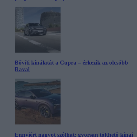
Bővíti kínálatát a Cupra – érkezik az olcsóbb
Raval
Ennyiért nagyot szólhat: gyorsan tölthető kínai