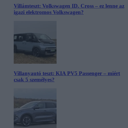
Villámteszt: Volkswagen ID. Cross – ez lenne az
igazi elektromos Volkswagen?
Villanyautó teszt: KIA PV5 Passenger – miért
csak 5 személyes?