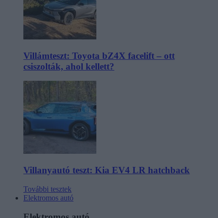
Villámteszt: Toyota bZ4X facelift – ott
csiszolták, ahol kellett?
Villanyautó teszt: Kia EV4 LR hatchback
További tesztek
Elektromos autó
Elektromos autó