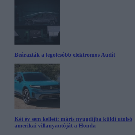
Beárazták a legolcsóbb elektromos Audit
Két év sem kellett: máris nyugdíjba küldi utolsó
amerikai villanyautóját a Honda