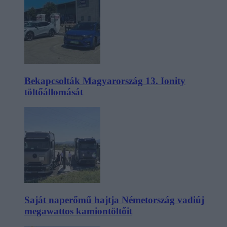
Bekapcsolták Magyarország 13. Ionity
töltőállomását
Saját naperőmű hajtja Németország vadiúj
megawattos kamiontöltőit