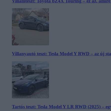
Villámteszt: Toyota bZ4X Touring – ez az, amir
Villanyautó teszt: Tesla Model Y RWD – az új s
Tartós teszt: Tesla Model Y LR RWD (2025) – egy 