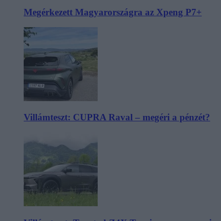
Megérkezett Magyarországra az Xpeng P7+
Villámteszt: CUPRA Raval – megéri a pénzét?