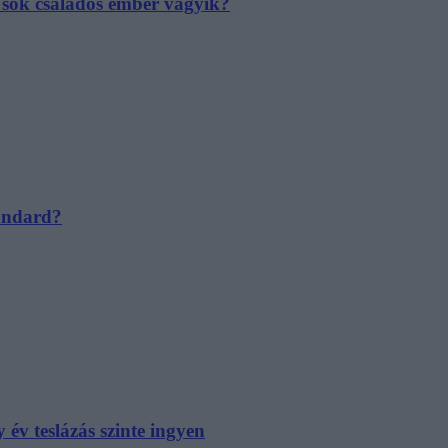
e sok családos ember vágyik?
tandard?
év teslázás szinte ingyen