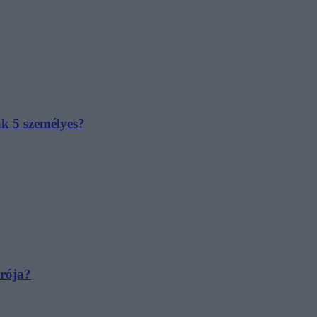
ak 5 személyes?
irója?