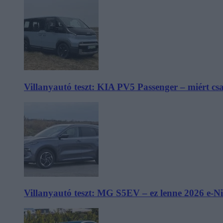
Villanyautó teszt: KIA PV5 Passenger – miért cs
Villanyautó teszt: MG S5EV – ez lenne 2026 e-N