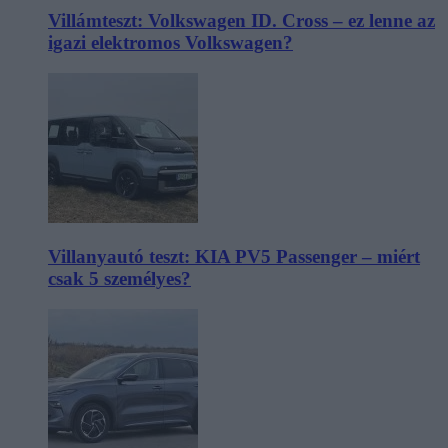
Villámteszt: Volkswagen ID. Cross – ez lenne az
igazi elektromos Volkswagen?
Villanyautó teszt: KIA PV5 Passenger – miért
csak 5 személyes?