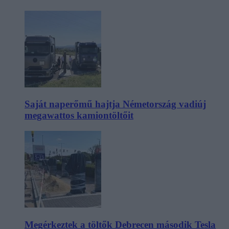
Saját naperőmű hajtja Németország vadiúj
megawattos kamiontöltőit
Megérkeztek a töltők Debrecen második Tesla