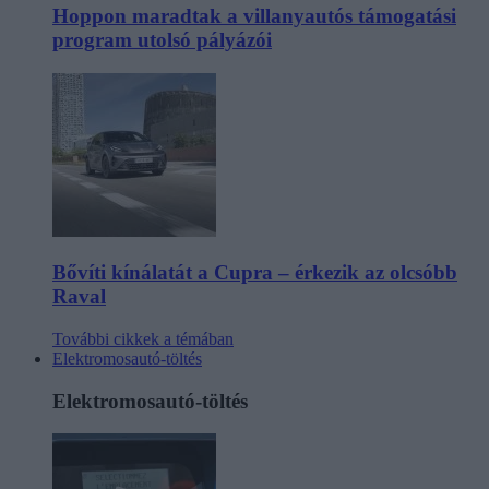
Hoppon maradtak a villanyautós támogatási
program utolsó pályázói
Bővíti kínálatát a Cupra – érkezik az olcsóbb
Raval
További cikkek a témában
Elektromosautó-töltés
Elektromosautó-töltés