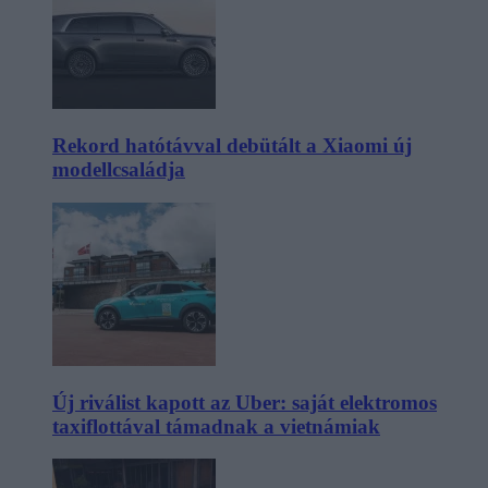
Rekord hatótávval debütált a Xiaomi új
modellcsaládja
Új riválist kapott az Uber: saját elektromos
taxiflottával támadnak a vietnámiak