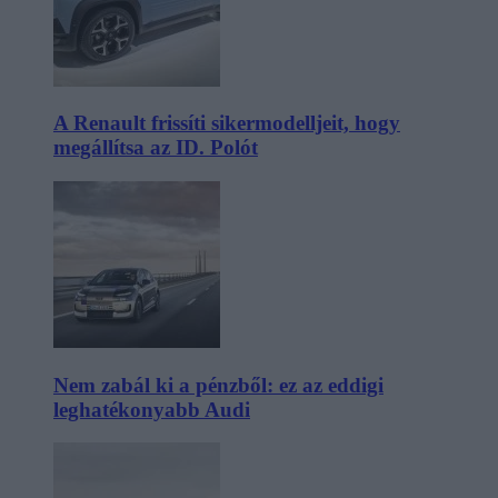
A Renault frissíti sikermodelljeit, hogy
megállítsa az ID. Polót
Nem zabál ki a pénzből: ez az eddigi
leghatékonyabb Audi