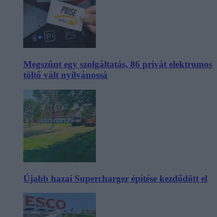
Megszűnt egy szolgáltatás, 86 privát elektromos
töltő vált nyilvánossá
Újabb hazai Supercharger építése kezdődött el