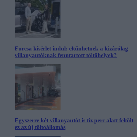
Furcsa kísérlet indul: eltűnhetnek a kizárólag
villanyautóknak fenntartott töltőhelyek?
Egyszerre két villanyautót is tíz perc alatt feltölt
ez az új töltőállomás