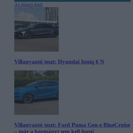
Az összes teszt
Villanyautó teszt: Hyundai Ioniq 6 N
Villanyautó teszt: Ford Puma Gen-e BlueCruise
– már a kormányt sem kell fogni