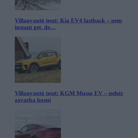
Villanyautó teszt: Kia EV4 fastback – nem
instant get, de…
Villanyautó teszt: KGM Musso EV – nehéz
zavarba hozni