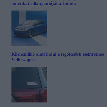
amerikai villanyautóját a Honda
Kilencmillió alatt indul a legolcsóbb elektromos
Volkswagen