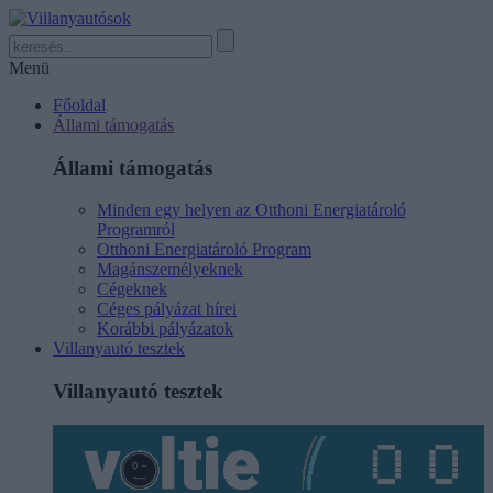
Menü
Főoldal
Állami támogatás
Állami támogatás
Minden egy helyen az Otthoni Energiatároló
Programról
Otthoni Energiatároló Program
Magánszemélyeknek
Cégeknek
Céges pályázat hírei
Korábbi pályázatok
Villanyautó tesztek
Villanyautó tesztek