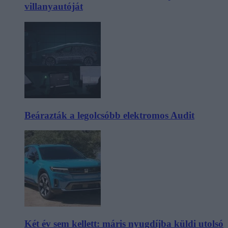
villanyautóját
Beárazták a legolcsóbb elektromos Audit
Két év sem kellett: máris nyugdíjba küldi utolsó