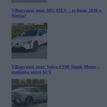
Villanyautó teszt: MG S5EV – ez lenne 2026 e-
Nirója?
Villanyautó teszt: Volvo ES90 Single Motor –
szedánba oltott SUV