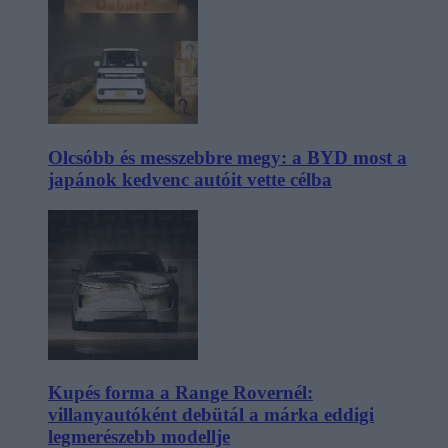
Olcsóbb és messzebbre megy: a BYD most a
japánok kedvenc autóit vette célba
Kupés forma a Range Rovernél:
villanyautóként debütál a márka eddigi
legmerészebb modellje