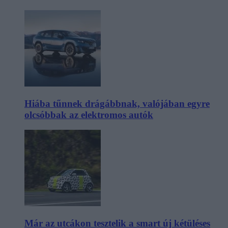
Hiába tűnnek drágábbnak, valójában egyre
olcsóbbak az elektromos autók
Már az utcákon tesztelik a smart új kétüléses