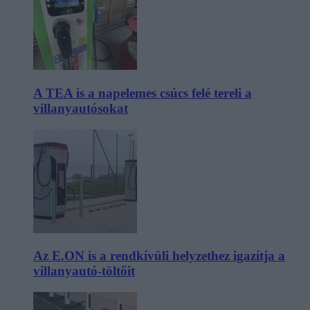
A TEA is a napelemes csúcs felé tereli a
villanyautósokat
Az E.ON is a rendkívüli helyzethez igazítja a
villanyautó-töltőit