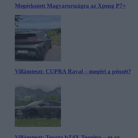
Megérkezett Magyarországra az Xpeng P7+
Villámteszt: CUPRA Raval – megéri a pénzét?
Villámteszt: Toyota bZ4X Touring – ez az,