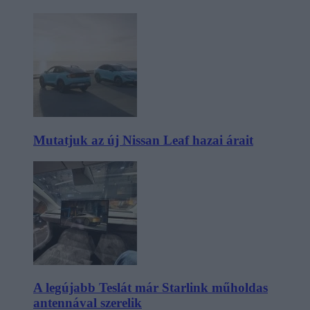
Mutatjuk az új Nissan Leaf hazai árait
A legújabb Teslát már Starlink műholdas
antennával szerelik