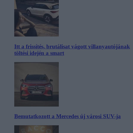
Itt a frissítés, brutálisat vágott villanyautójának
töltési idején a smart
Bemutatkozott a Mercedes új városi SUV-ja