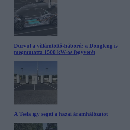
Durvul a villámtöltő-háború: a Dongfeng is
megmutatta 1500 kW-os fegyverét
A Tesla így segíti a hazai áramhálózatot