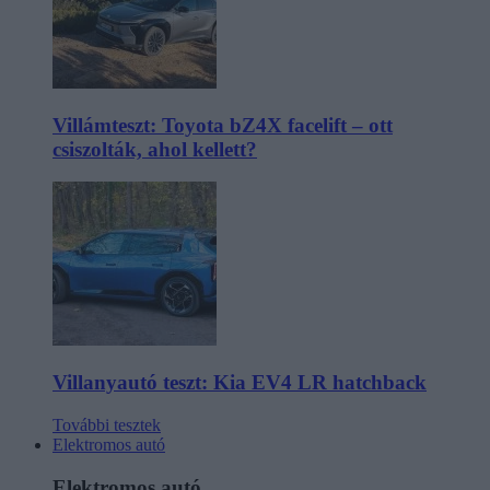
Villámteszt: Toyota bZ4X facelift – ott
csiszolták, ahol kellett?
Villanyautó teszt: Kia EV4 LR hatchback
További tesztek
Elektromos autó
Elektromos autó