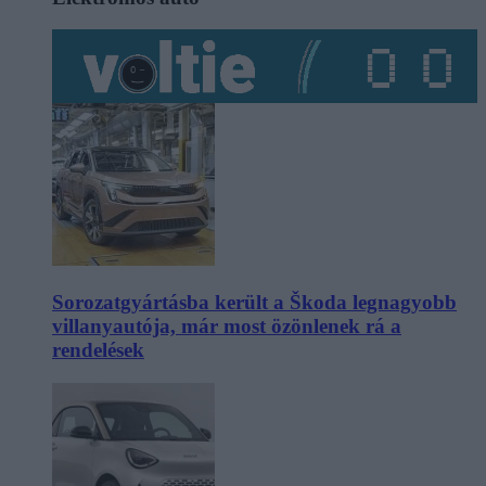
Sorozatgyártásba került a Škoda legnagyobb
villanyautója, már most özönlenek rá a
rendelések