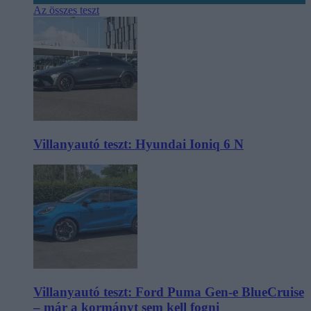
Az összes teszt
Villanyautó teszt: Hyundai Ioniq 6 N
Villanyautó teszt: Ford Puma Gen-e BlueCruise
– már a kormányt sem kell fogni