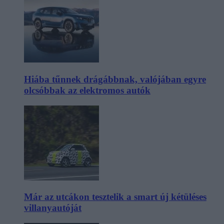
Hiába tűnnek drágábbnak, valójában egyre
olcsóbbak az elektromos autók
Már az utcákon tesztelik a smart új kétüléses
villanyautóját