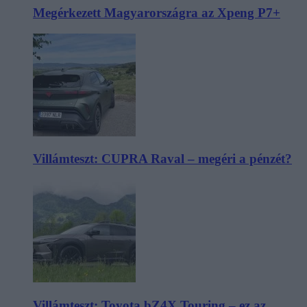
Megérkezett Magyarországra az Xpeng P7+
Villámteszt: CUPRA Raval – megéri a pénzét?
Villámteszt: Toyota bZ4X Touring – ez az,