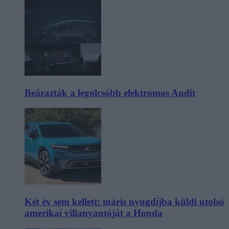
Beárazták a legolcsóbb elektromos Audit
Két év sem kellett: máris nyugdíjba küldi utolsó
amerikai villanyautóját a Honda