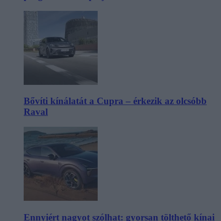
Bővíti kínálatát a Cupra – érkezik az olcsóbb
Raval
Ennyiért nagyot szólhat: gyorsan tölthető kínai