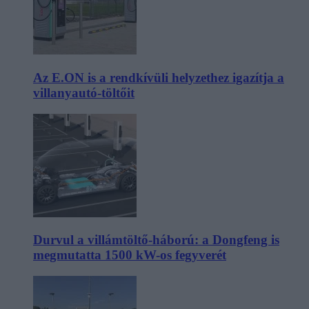
Az E.ON is a rendkívüli helyzethez igazítja a
villanyautó-töltőit
Durvul a villámtöltő-háború: a Dongfeng is
megmutatta 1500 kW-os fegyverét