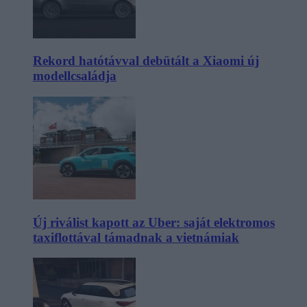
Rekord hatótávval debütált a Xiaomi új
modellcsaládja
Új riválist kapott az Uber: saját elektromos
taxiflottával támadnak a vietnámiak