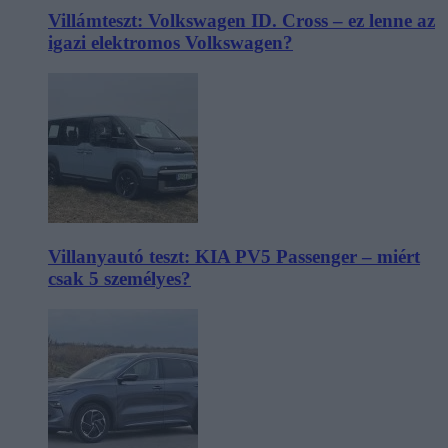
Villámteszt: Volkswagen ID. Cross – ez lenne az
igazi elektromos Volkswagen?
Villanyautó teszt: KIA PV5 Passenger – miért
csak 5 személyes?