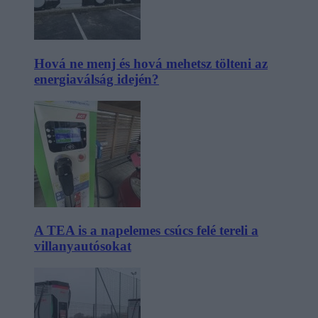
Hová ne menj és hová mehetsz tölteni az
energiaválság idején?
A TEA is a napelemes csúcs felé tereli a
villanyautósokat