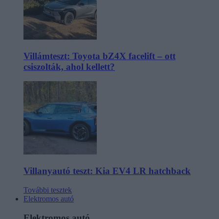
Villámteszt: Toyota bZ4X facelift – ott
csiszolták, ahol kellett?
Villanyautó teszt: Kia EV4 LR hatchback
További tesztek
Elektromos autó
Elektromos autó