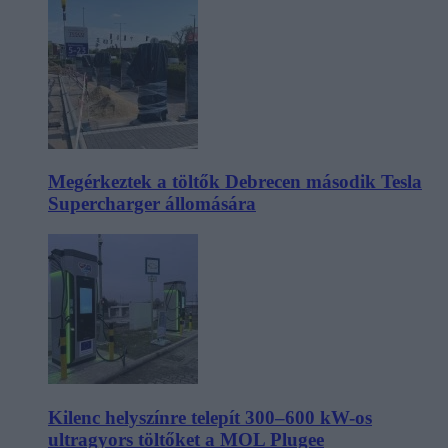
Megérkeztek a töltők Debrecen második Tesla
Supercharger állomására
Kilenc helyszínre telepít 300–600 kW-os
ultragyors töltőket a MOL Plugee