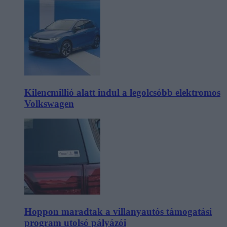
Kilencmillió alatt indul a legolcsóbb elektromos
Volkswagen
Hoppon maradtak a villanyautós támogatási
program utolsó pályázói