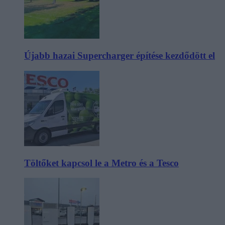
Újabb hazai Supercharger építése kezdődött el
Töltőket kapcsol le a Metro és a Tesco