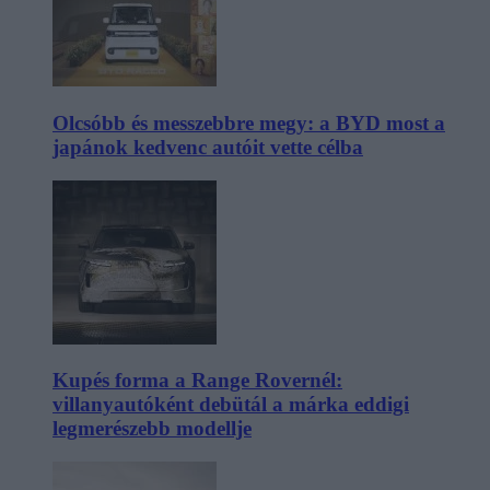
Olcsóbb és messzebbre megy: a BYD most a
japánok kedvenc autóit vette célba
Kupés forma a Range Rovernél:
villanyautóként debütál a márka eddigi
legmerészebb modellje