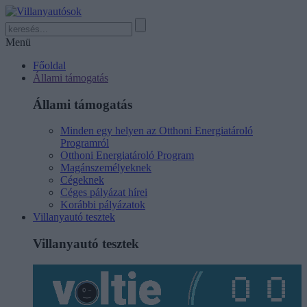
Menü
Főoldal
Állami támogatás
Állami támogatás
Minden egy helyen az Otthoni Energiatároló
Programról
Otthoni Energiatároló Program
Magánszemélyeknek
Cégeknek
Céges pályázat hírei
Korábbi pályázatok
Villanyautó tesztek
Villanyautó tesztek