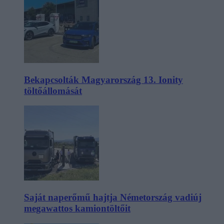
Bekapcsolták Magyarország 13. Ionity
töltőállomását
Saját naperőmű hajtja Németország vadiúj
megawattos kamiontöltőit