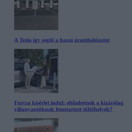
A Tesla így segíti a hazai áramhálózatot
Furcsa kísérlet indul: eltűnhetnek a kizárólag
villanyautóknak fenntartott töltőhelyek?