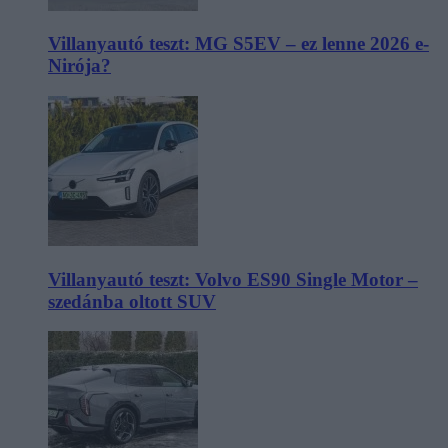
Villanyautó teszt: MG S5EV – ez lenne 2026 e-
Nirója?
Villanyautó teszt: Volvo ES90 Single Motor –
szedánba oltott SUV