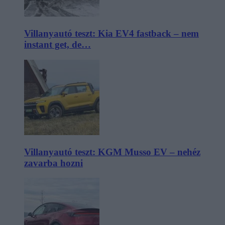
Villanyautó teszt: Kia EV4 fastback – nem
instant get, de…
Villanyautó teszt: KGM Musso EV – nehéz
zavarba hozni