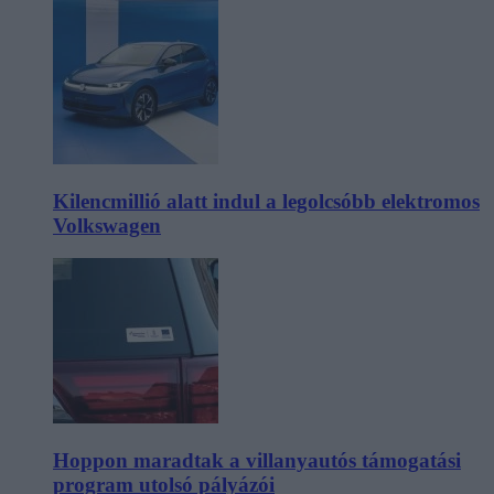
Kilencmillió alatt indul a legolcsóbb elektromos
Volkswagen
Hoppon maradtak a villanyautós támogatási
program utolsó pályázói