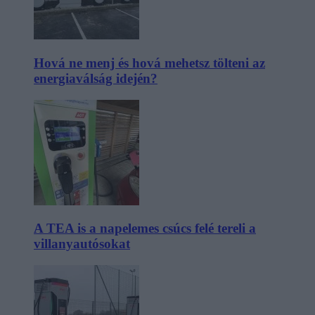
Hová ne menj és hová mehetsz tölteni az
energiaválság idején?
A TEA is a napelemes csúcs felé tereli a
villanyautósokat