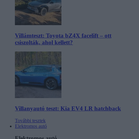
Villámteszt: Toyota bZ4X facelift – ott
csiszolták, ahol kellett?
Villanyautó teszt: Kia EV4 LR hatchback
További tesztek
Elektromos autó
Elektromos autó