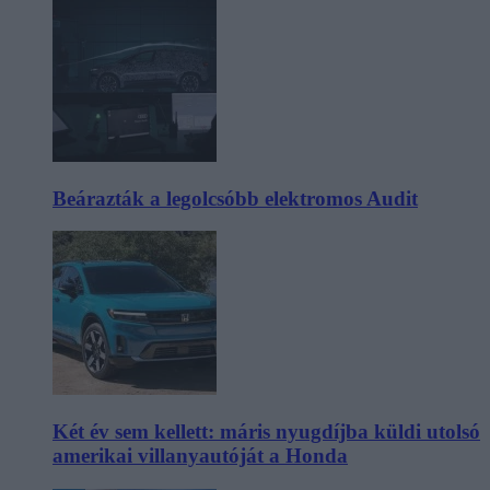
Beárazták a legolcsóbb elektromos Audit
Két év sem kellett: máris nyugdíjba küldi utolsó
amerikai villanyautóját a Honda