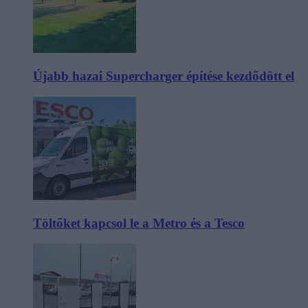
Újabb hazai Supercharger építése kezdődött el
Töltőket kapcsol le a Metro és a Tesco