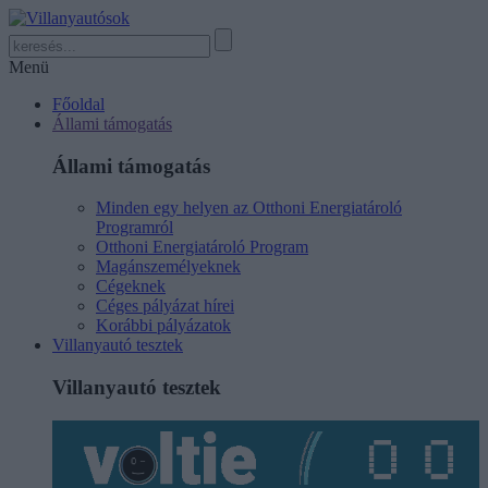
Menü
Főoldal
Állami támogatás
Állami támogatás
Minden egy helyen az Otthoni Energiatároló
Programról
Otthoni Energiatároló Program
Magánszemélyeknek
Cégeknek
Céges pályázat hírei
Korábbi pályázatok
Villanyautó tesztek
Villanyautó tesztek