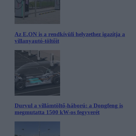
Az E.ON is a rendkívüli helyzethez igazítja a
villanyautó-töltőit
Durvul a villámtöltő-háború: a Dongfeng is
megmutatta 1500 kW-os fegyverét