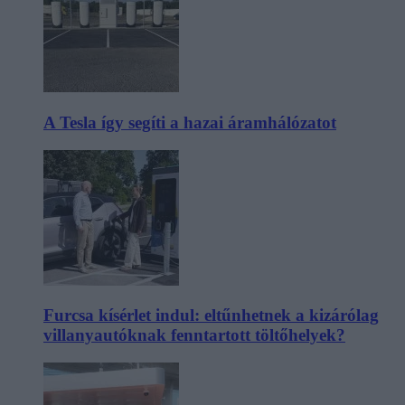
A Tesla így segíti a hazai áramhálózatot
Furcsa kísérlet indul: eltűnhetnek a kizárólag
villanyautóknak fenntartott töltőhelyek?