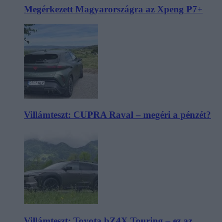
Megérkezett Magyarországra az Xpeng P7+
Villámteszt: CUPRA Raval – megéri a pénzét?
Villámteszt: Toyota bZ4X Touring – ez az,