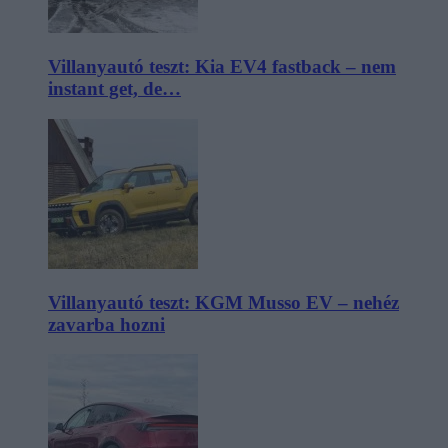
Villanyautó teszt: Kia EV4 fastback – nem
instant get, de…
Villanyautó teszt: KGM Musso EV – nehéz
zavarba hozni