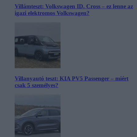
Villámteszt: Volkswagen ID. Cross – ez lenne az
igazi elektromos Volkswagen?
Villanyautó teszt: KIA PV5 Passenger – miért
csak 5 személyes?