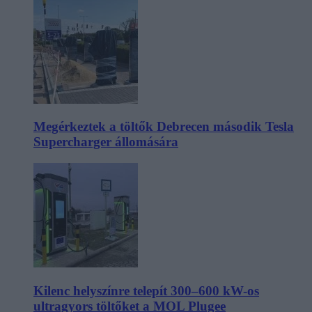
Megérkeztek a töltők Debrecen második Tesla
Supercharger állomására
Kilenc helyszínre telepít 300–600 kW-os
ultragyors töltőket a MOL Plugee