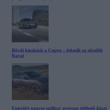
Bővíti kínálatát a Cupra – érkezik az olcsóbb
Raval
Ennyiért nagyot szólhat: gyorsan tölthető kínai