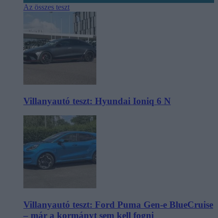
Az összes teszt
Villanyautó teszt: Hyundai Ioniq 6 N
Villanyautó teszt: Ford Puma Gen-e BlueCruise
– már a kormányt sem kell fogni