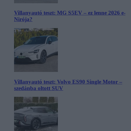
Villanyautó teszt: MG S5EV – ez lenne 2026 e-
Nirója?
Villanyautó teszt: Volvo ES90 Single Motor –
szedánba oltott SUV