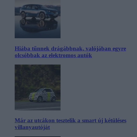
Hiába tűnnek drágábbnak, valójában egyre
olcsóbbak az elektromos autók
Már az utcákon tesztelik a smart új kétüléses
villanyautóját