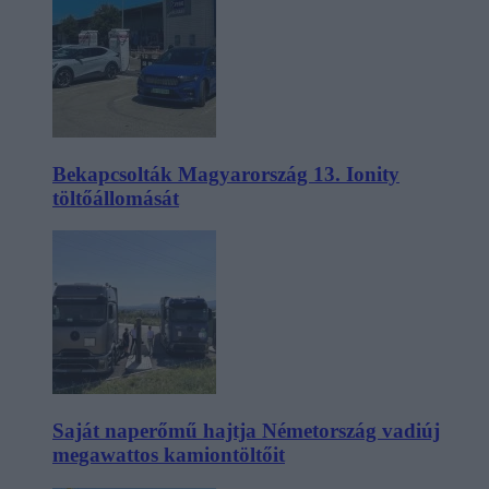
Bekapcsolták Magyarország 13. Ionity
töltőállomását
Saját naperőmű hajtja Németország vadiúj
megawattos kamiontöltőit