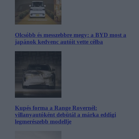
Olcsóbb és messzebbre megy: a BYD most a
japánok kedvenc autóit vette célba
Kupés forma a Range Rovernél:
villanyautóként debütál a márka eddigi
legmerészebb modellje