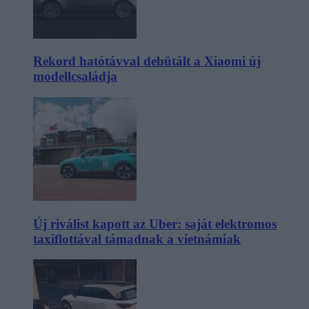
Rekord hatótávval debütált a Xiaomi új
modellcsaládja
Új riválist kapott az Uber: saját elektromos
taxiflottával támadnak a vietnámiak