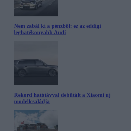
Nem zabál ki a pénzből: ez az eddigi
leghatékonyabb Audi
Rekord hatótávval debütált a Xiaomi új
modellcsaládja