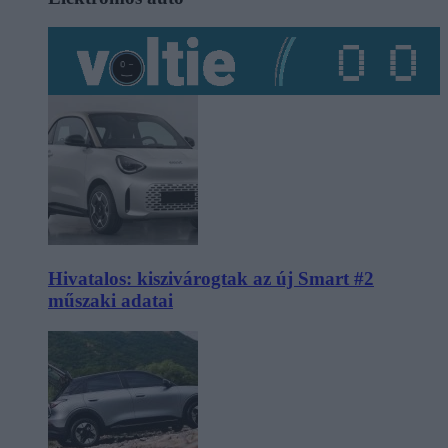
Hivatalos: kiszivárogtak az új Smart #2
műszaki adatai