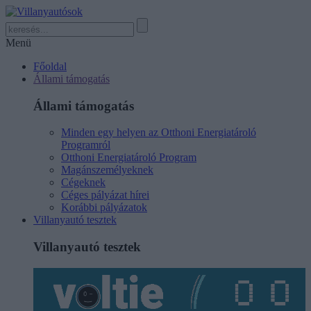
Menü
Főoldal
Állami támogatás
Állami támogatás
Minden egy helyen az Otthoni Energiatároló
Programról
Otthoni Energiatároló Program
Magánszemélyeknek
Cégeknek
Céges pályázat hírei
Korábbi pályázatok
Villanyautó tesztek
Villanyautó tesztek