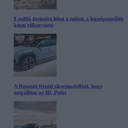
8 millió forintért lehet a miénk a legnépszerűbb
kínai villanyautó
A Renault frissíti sikermodelljeit, hogy
megállítsa az ID. Polót