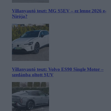
Villanyautó teszt: MG S5EV – ez lenne 2026 e-
Nirója?
Villanyautó teszt: Volvo ES90 Single Motor –
szedánba oltott SUV