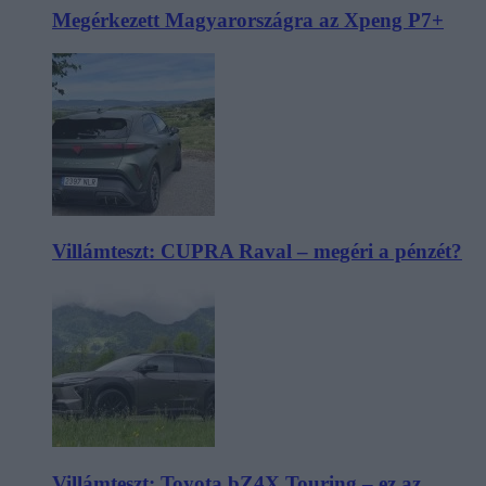
Megérkezett Magyarországra az Xpeng P7+
Villámteszt: CUPRA Raval – megéri a pénzét?
Villámteszt: Toyota bZ4X Touring – ez az,