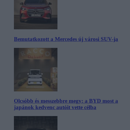
Bemutatkozott a Mercedes új városi SUV-ja
Olcsóbb és messzebbre megy: a BYD most a
japánok kedvenc autóit vette célba