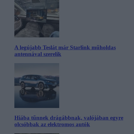
A legújabb Teslát már Starlink műholdas
antennával szerelik
Hiába tűnnek drágábbnak, valójában egyre
olcsóbbak az elektromos autók