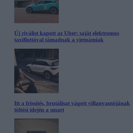
Új riválist kapott az Uber: saját elektromos
taxiflottával támadnak a vietnámiak
Itt a frissítés, brutálisat vágott villanyautójának
töltési idején a smart