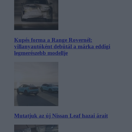
Kupés forma a Range Rovernél:
villanyautóként debütál a márka eddigi
legmerészebb modellje
Mutatjuk az új Nissan Leaf hazai árait