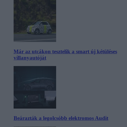
Már az utcákon tesztelik a smart új kétüléses
villanyautóját
Beárazták a legolcsóbb elektromos Audit