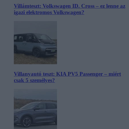
Villámteszt: Volkswagen ID. Cross – ez lenne az
igazi elektromos Volkswagen?
Villanyautó teszt: KIA PV5 Passenger – miért
csak 5 személyes?