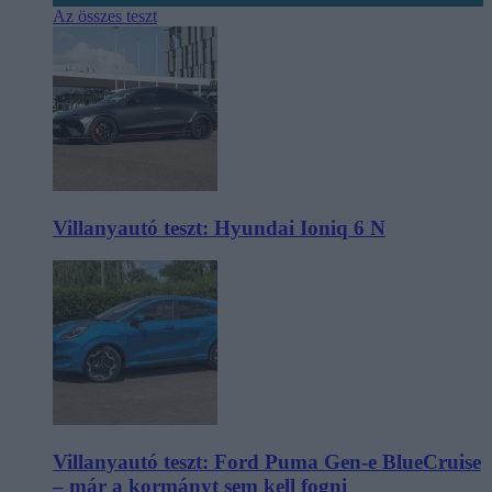
Az összes teszt
Villanyautó teszt: Hyundai Ioniq 6 N
Villanyautó teszt: Ford Puma Gen-e BlueCruise
– már a kormányt sem kell fogni