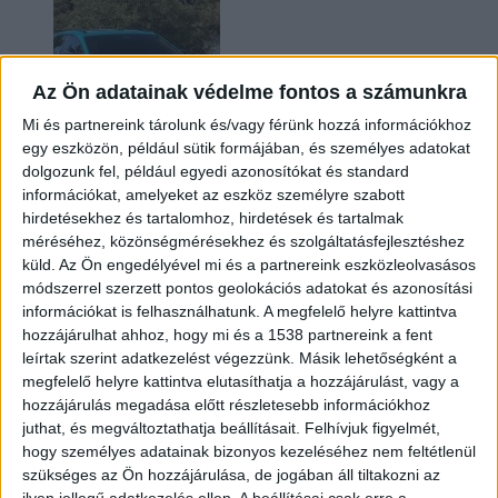
Az Ön adatainak védelme fontos a számunkra
Mi és partnereink tárolunk és/vagy férünk hozzá információkhoz
egy eszközön, például sütik formájában, és személyes adatokat
dolgozunk fel, például egyedi azonosítókat és standard
információkat, amelyeket az eszköz személyre szabott
Két év sem kellett: máris nyugdíjba küldi utolsó
hirdetésekhez és tartalomhoz, hirdetések és tartalmak
amerikai villanyautóját a Honda
méréséhez, közönségmérésekhez és szolgáltatásfejlesztéshez
küld.
Az Ön engedélyével mi és a partnereink eszközleolvasásos
módszerrel szerzett pontos geolokációs adatokat és azonosítási
információkat is felhasználhatunk. A megfelelő helyre kattintva
hozzájárulhat ahhoz, hogy mi és a 1538 partnereink a fent
leírtak szerint adatkezelést végezzünk. Másik lehetőségként a
megfelelő helyre kattintva elutasíthatja a hozzájárulást, vagy a
hozzájárulás megadása előtt részletesebb információkhoz
juthat, és megváltoztathatja beállításait.
Felhívjuk figyelmét,
hogy személyes adatainak bizonyos kezeléséhez nem feltétlenül
Kilencmillió alatt indul a legolcsóbb elektromos
szükséges az Ön hozzájárulása, de jogában áll tiltakozni az
Volkswagen
ilyen jellegű adatkezelés ellen. A beállításai csak erre a