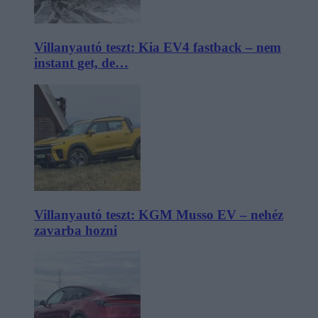
Villanyautó teszt: Kia EV4 fastback – nem
instant get, de…
Villanyautó teszt: KGM Musso EV – nehéz
zavarba hozni