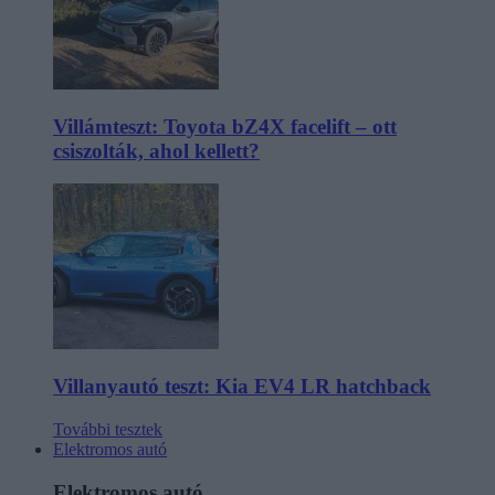
Villámteszt: Toyota bZ4X facelift – ott
csiszolták, ahol kellett?
Villanyautó teszt: Kia EV4 LR hatchback
További tesztek
Elektromos autó
Elektromos autó