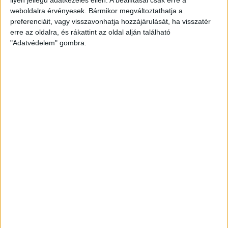
weboldalra érvényesek. Bármikor megváltoztathatja a
preferenciáit, vagy visszavonhatja hozzájárulását, ha visszatér
erre az oldalra, és rákattint az oldal alján található
"Adatvédelem" gombra.
Hoppon maradtak a villanyautós támogatási
program utolsó pályázói
Bővíti kínálatát a Cupra – érkezik az olcsóbb