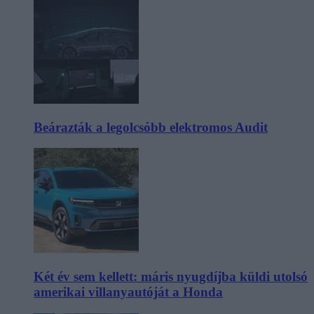
Beárazták a legolcsóbb elektromos Audit
Két év sem kellett: máris nyugdíjba küldi utolsó
amerikai villanyautóját a Honda