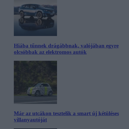
Hiába tűnnek drágábbnak, valójában egyre
olcsóbbak az elektromos autók
Már az utcákon tesztelik a smart új kétüléses
villanyautóját