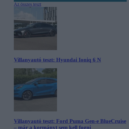
Az összes teszt
Villanyautó teszt: Hyundai Ioniq 6 N
Villanyautó teszt: Ford Puma Gen-e BlueCruise
– már a kormányt sem kell fogni