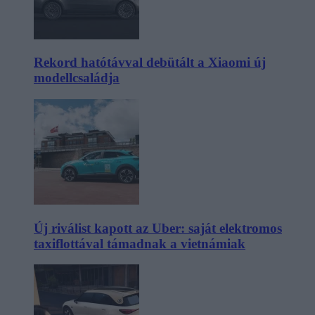
Rekord hatótávval debütált a Xiaomi új
modellcsaládja
Új riválist kapott az Uber: saját elektromos
taxiflottával támadnak a vietnámiak