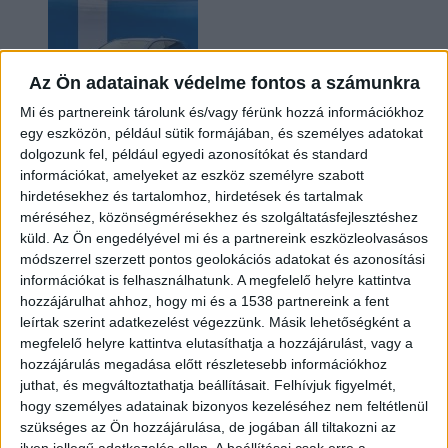
Az Ön adatainak védelme fontos a számunkra
Mi és partnereink tárolunk és/vagy férünk hozzá információkhoz
egy eszközön, például sütik formájában, és személyes adatokat
dolgozunk fel, például egyedi azonosítókat és standard
információkat, amelyeket az eszköz személyre szabott
Kilencmillió alatt indul a legolcsóbb elektromos
hirdetésekhez és tartalomhoz, hirdetések és tartalmak
Volkswagen
méréséhez, közönségmérésekhez és szolgáltatásfejlesztéshez
küld.
Az Ön engedélyével mi és a partnereink eszközleolvasásos
módszerrel szerzett pontos geolokációs adatokat és azonosítási
információkat is felhasználhatunk. A megfelelő helyre kattintva
hozzájárulhat ahhoz, hogy mi és a 1538 partnereink a fent
leírtak szerint adatkezelést végezzünk. Másik lehetőségként a
megfelelő helyre kattintva elutasíthatja a hozzájárulást, vagy a
hozzájárulás megadása előtt részletesebb információkhoz
juthat, és megváltoztathatja beállításait.
Felhívjuk figyelmét,
hogy személyes adatainak bizonyos kezeléséhez nem feltétlenül
Hoppon maradtak a villanyautós támogatási
szükséges az Ön hozzájárulása, de jogában áll tiltakozni az
program utolsó pályázói
ilyen jellegű adatkezelés ellen. A beállításai csak erre a