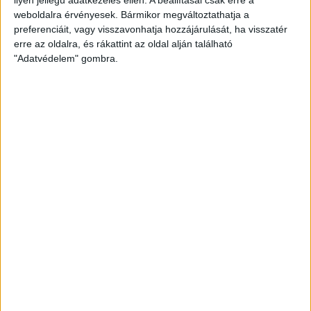
weboldalra érvényesek. Bármikor megváltoztathatja a
preferenciáit, vagy visszavonhatja hozzájárulását, ha visszatér
erre az oldalra, és rákattint az oldal alján található
"Adatvédelem" gombra.
Bővíti kínálatát a Cupra – érkezik az olcsóbb
Raval
Ennyiért nagyot szólhat: gyorsan tölthető kínai