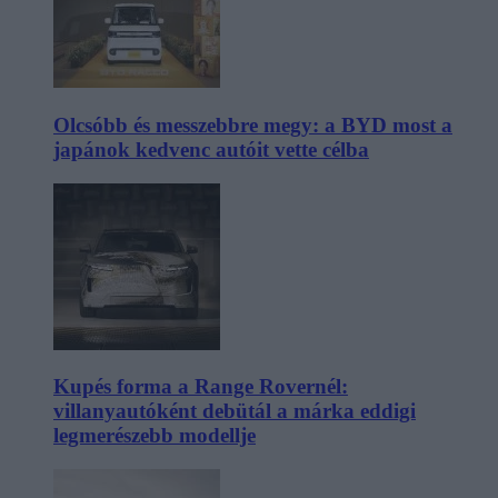
Olcsóbb és messzebbre megy: a BYD most a
japánok kedvenc autóit vette célba
Kupés forma a Range Rovernél:
villanyautóként debütál a márka eddigi
legmerészebb modellje