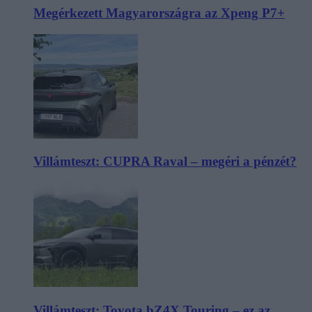
Megérkezett Magyarországra az Xpeng P7+
Villámteszt: CUPRA Raval – megéri a pénzét?
Villámteszt: Toyota bZ4X Touring – ez az,