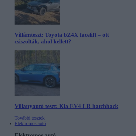
Villámteszt: Toyota bZ4X facelift – ott
csiszolták, ahol kellett?
Villanyautó teszt: Kia EV4 LR hatchback
További tesztek
Elektromos autó
Elektromos autó