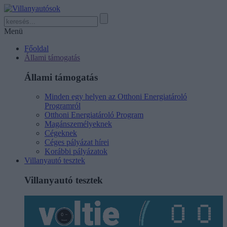
Menü
Főoldal
Állami támogatás
Állami támogatás
Minden egy helyen az Otthoni Energiatároló
Programról
Otthoni Energiatároló Program
Magánszemélyeknek
Cégeknek
Céges pályázat hírei
Korábbi pályázatok
Villanyautó tesztek
Villanyautó tesztek