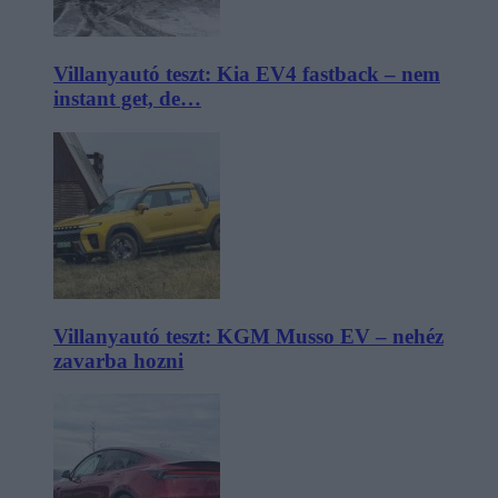
Villanyautó teszt: Kia EV4 fastback – nem
instant get, de…
Villanyautó teszt: KGM Musso EV – nehéz
zavarba hozni