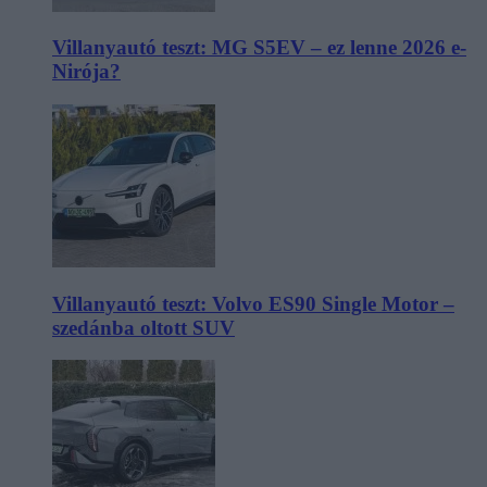
Villanyautó teszt: MG S5EV – ez lenne 2026 e-
Nirója?
Villanyautó teszt: Volvo ES90 Single Motor –
szedánba oltott SUV