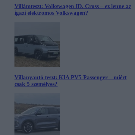
Villámteszt: Volkswagen ID. Cross – ez lenne az
igazi elektromos Volkswagen?
Villanyautó teszt: KIA PV5 Passenger – miért
csak 5 személyes?