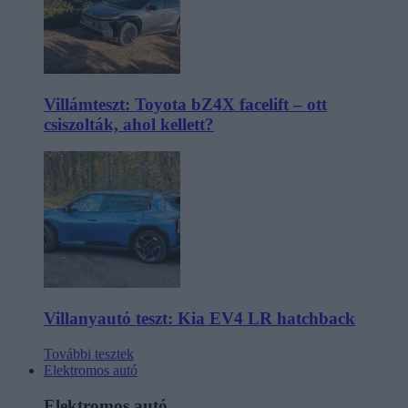
Villámteszt: Toyota bZ4X facelift – ott
csiszolták, ahol kellett?
Villanyautó teszt: Kia EV4 LR hatchback
További tesztek
Elektromos autó
Elektromos autó