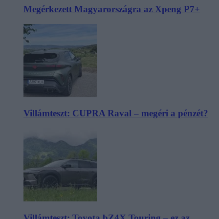
Megérkezett Magyarországra az Xpeng P7+
Villámteszt: CUPRA Raval – megéri a pénzét?
Villámteszt: Toyota bZ4X Touring – ez az,