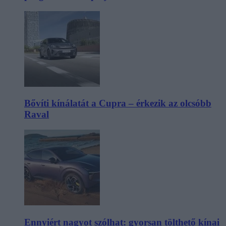
Bővíti kínálatát a Cupra – érkezik az olcsóbb
Raval
Ennyiért nagyot szólhat: gyorsan tölthető kínai