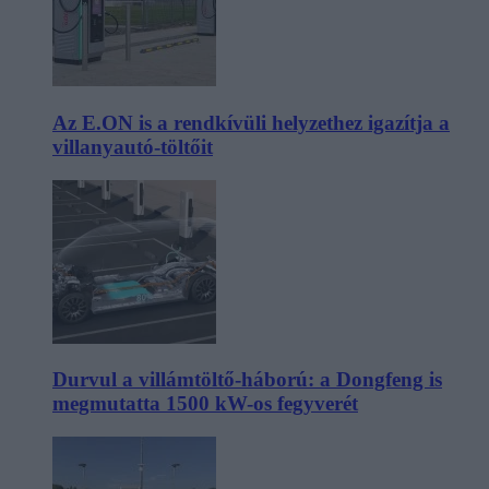
Az E.ON is a rendkívüli helyzethez igazítja a
villanyautó-töltőit
Durvul a villámtöltő-háború: a Dongfeng is
megmutatta 1500 kW-os fegyverét