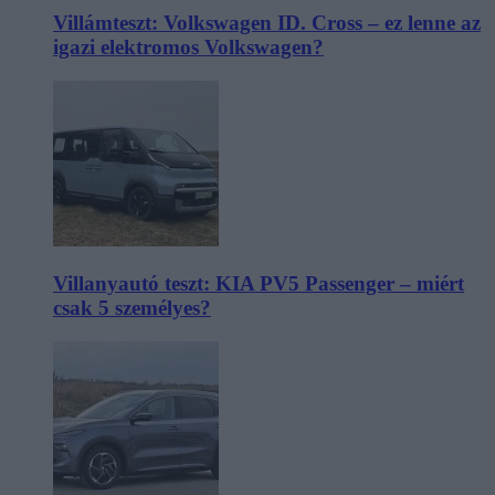
Villámteszt: Volkswagen ID. Cross – ez lenne az
igazi elektromos Volkswagen?
Villanyautó teszt: KIA PV5 Passenger – miért
csak 5 személyes?