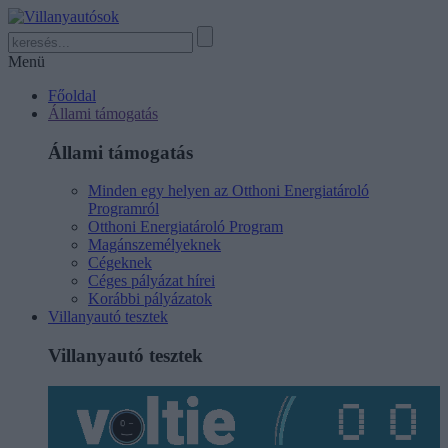
Menü
Főoldal
Állami támogatás
Állami támogatás
Minden egy helyen az Otthoni Energiatároló
Programról
Otthoni Energiatároló Program
Magánszemélyeknek
Cégeknek
Céges pályázat hírei
Korábbi pályázatok
Villanyautó tesztek
Villanyautó tesztek