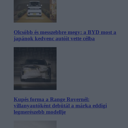
Olcsóbb és messzebbre megy: a BYD most a
japánok kedvenc autóit vette célba
Kupés forma a Range Rovernél:
villanyautóként debütál a márka eddigi
legmerészebb modellje