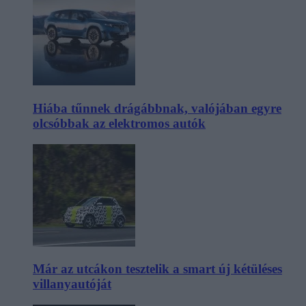
Hiába tűnnek drágábbnak, valójában egyre
olcsóbbak az elektromos autók
Már az utcákon tesztelik a smart új kétüléses
villanyautóját