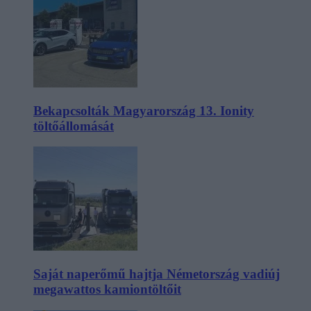
Bekapcsolták Magyarország 13. Ionity
töltőállomását
Saját naperőmű hajtja Németország vadiúj
megawattos kamiontöltőit