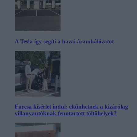
A Tesla így segíti a hazai áramhálózatot
Furcsa kísérlet indul: eltűnhetnek a kizárólag
villanyautóknak fenntartott töltőhelyek?