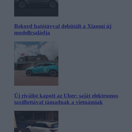
Rekord hatótávval debütált a Xiaomi új
modellcsaládja
Új riválist kapott az Uber: saját elektromos
taxiflottával támadnak a vietnámiak