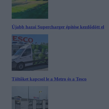
Újabb hazai Supercharger építése kezdődött el
Töltőket kapcsol le a Metro és a Tesco