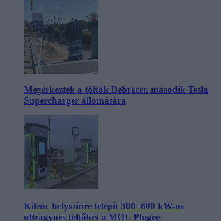
Megérkeztek a töltők Debrecen második Tesla
Supercharger állomására
Kilenc helyszínre telepít 300–600 kW-os
ultragyors töltőket a MOL Plugee