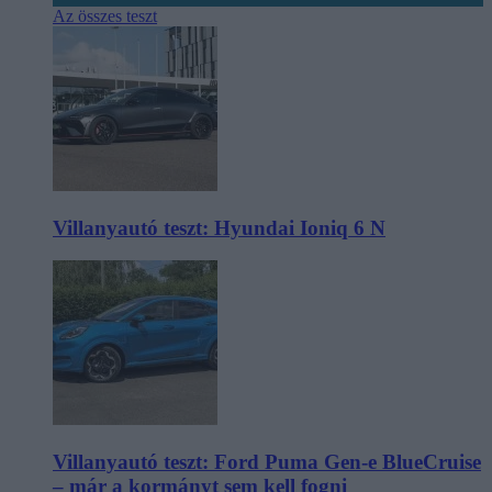
Az összes teszt
Villanyautó teszt: Hyundai Ioniq 6 N
Villanyautó teszt: Ford Puma Gen-e BlueCruise
– már a kormányt sem kell fogni