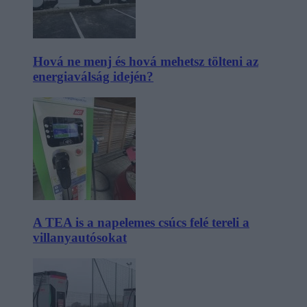
Hová ne menj és hová mehetsz tölteni az
energiaválság idején?
A TEA is a napelemes csúcs felé tereli a
villanyautósokat