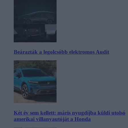
Beárazták a legolcsóbb elektromos Audit
Két év sem kellett: máris nyugdíjba küldi utolsó
amerikai villanyautóját a Honda