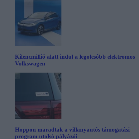
Kilencmillió alatt indul a legolcsóbb elektromos
Volkswagen
Hoppon maradtak a villanyautós támogatási
program utolsó pályázói