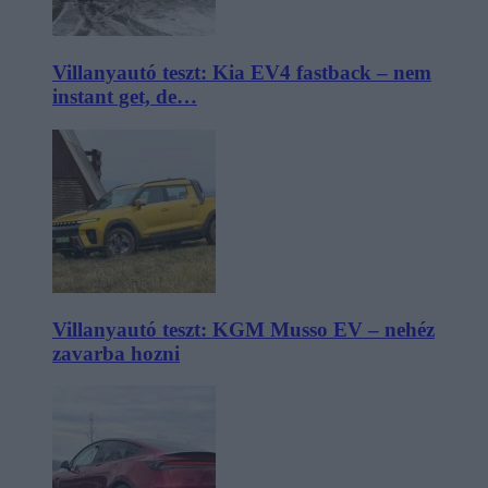
Villanyautó teszt: Kia EV4 fastback – nem
instant get, de…
Villanyautó teszt: KGM Musso EV – nehéz
zavarba hozni