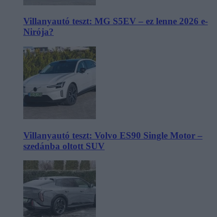
Villanyautó teszt: MG S5EV – ez lenne 2026 e-
Nirója?
Villanyautó teszt: Volvo ES90 Single Motor –
szedánba oltott SUV