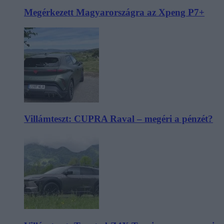
Megérkezett Magyarországra az Xpeng P7+
Villámteszt: CUPRA Raval – megéri a pénzét?