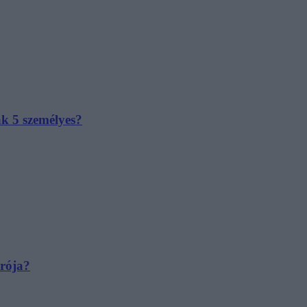
ak 5 személyes?
irója?