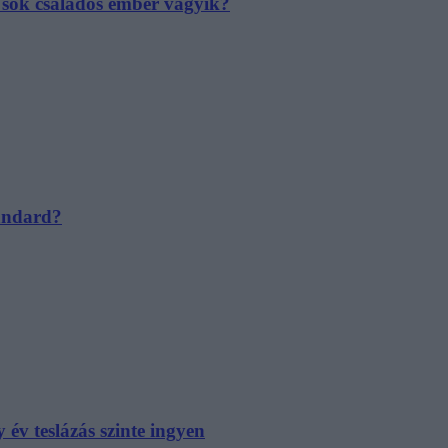
e sok családos ember vágyik?
tandard?
év teslázás szinte ingyen