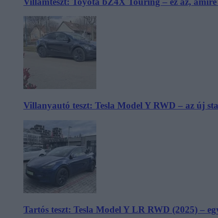
Villámteszt: Toyota bZ4X Touring – ez az, amir
Villanyautó teszt: Tesla Model Y RWD – az új s
Tartós teszt: Tesla Model Y LR RWD (2025) – egy 