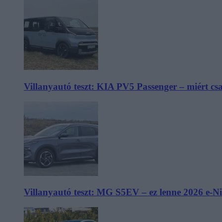
Villanyautó teszt: KIA PV5 Passenger – miért cs
Villanyautó teszt: MG S5EV – ez lenne 2026 e-N