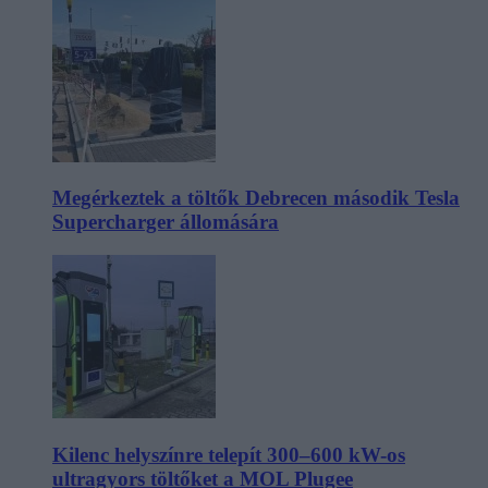
Megérkeztek a töltők Debrecen második Tesla
Supercharger állomására
Kilenc helyszínre telepít 300–600 kW-os
ultragyors töltőket a MOL Plugee