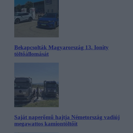
Bekapcsolták Magyarország 13. Ionity
töltőállomását
Saját naperőmű hajtja Németország vadiúj
megawattos kamiontöltőit