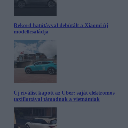
Rekord hatótávval debütált a Xiaomi új
modellcsaládja
Új riválist kapott az Uber: saját elektromos
taxiflottával támadnak a vietnámiak