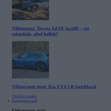
Villámteszt: Toyota bZ4X facelift – ott
csiszolták, ahol kellett?
Villanyautó teszt: Kia EV4 LR hatchback
További tesztek
Elektromos autó
Elektromos autó