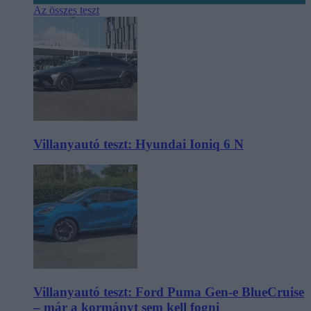
Az összes teszt
Villanyautó teszt: Hyundai Ioniq 6 N
Villanyautó teszt: Ford Puma Gen-e BlueCruise
– már a kormányt sem kell fogni