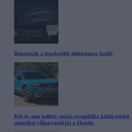
Beárazták a legolcsóbb elektromos Audit
Két év sem kellett: máris nyugdíjba küldi utolsó
amerikai villanyautóját a Honda