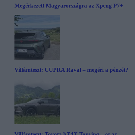
Megérkezett Magyarországra az Xpeng P7+
Villámteszt: CUPRA Raval – megéri a pénzét?
Villámteszt: Toyota bZ4X Touring – ez az,