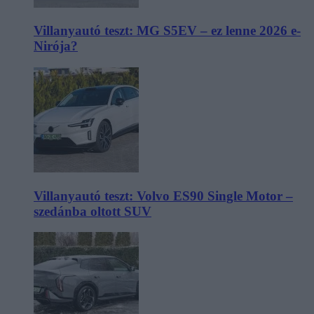
Villanyautó teszt: MG S5EV – ez lenne 2026 e-
Nirója?
Villanyautó teszt: Volvo ES90 Single Motor –
szedánba oltott SUV