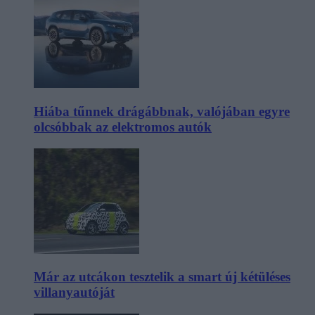
Hiába tűnnek drágábbnak, valójában egyre
olcsóbbak az elektromos autók
Már az utcákon tesztelik a smart új kétüléses
villanyautóját