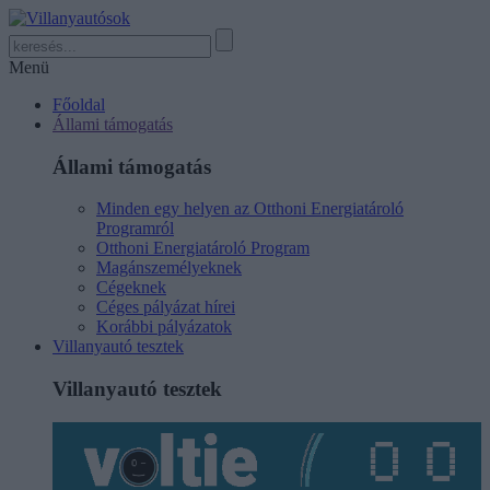
Menü
Főoldal
Állami támogatás
Állami támogatás
Minden egy helyen az Otthoni Energiatároló
Programról
Otthoni Energiatároló Program
Magánszemélyeknek
Cégeknek
Céges pályázat hírei
Korábbi pályázatok
Villanyautó tesztek
Villanyautó tesztek