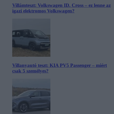
Villámteszt: Volkswagen ID. Cross – ez lenne az
igazi elektromos Volkswagen?
Villanyautó teszt: KIA PV5 Passenger – miért
csak 5 személyes?