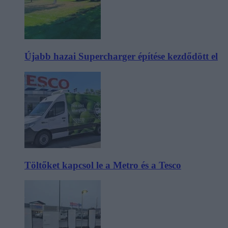
Újabb hazai Supercharger építése kezdődött el
Töltőket kapcsol le a Metro és a Tesco