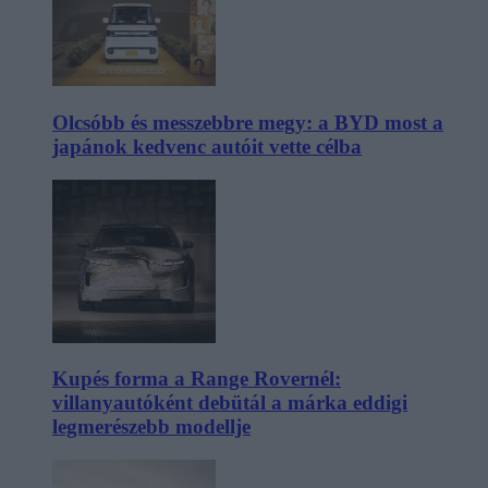
Olcsóbb és messzebbre megy: a BYD most a
japánok kedvenc autóit vette célba
Kupés forma a Range Rovernél:
villanyautóként debütál a márka eddigi
legmerészebb modellje