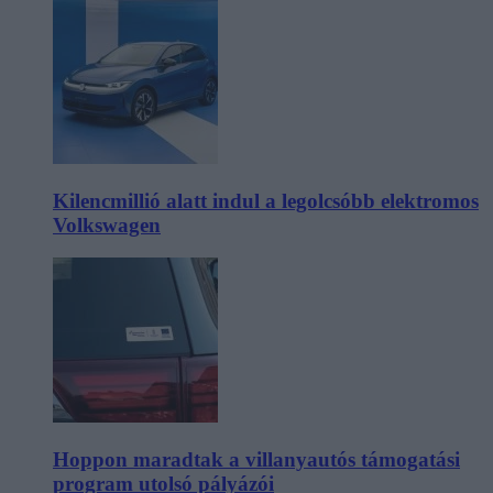
Kilencmillió alatt indul a legolcsóbb elektromos
Volkswagen
Hoppon maradtak a villanyautós támogatási
program utolsó pályázói