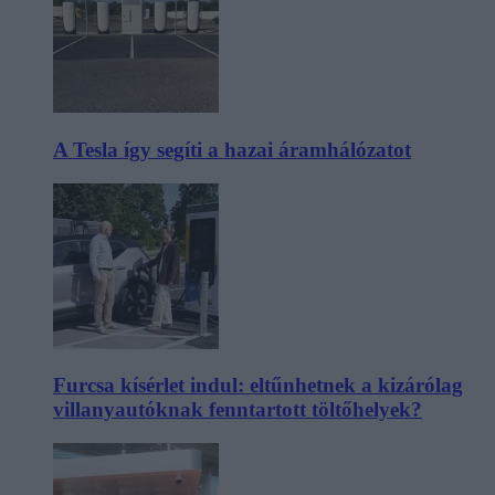
A Tesla így segíti a hazai áramhálózatot
Furcsa kísérlet indul: eltűnhetnek a kizárólag
villanyautóknak fenntartott töltőhelyek?