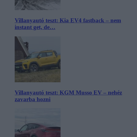
Villanyautó teszt: Kia EV4 fastback – nem
instant get, de…
Villanyautó teszt: KGM Musso EV – nehéz
zavarba hozni