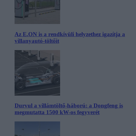
Az E.ON is a rendkívüli helyzethez igazítja a
villanyautó-töltőit
Durvul a villámtöltő-háború: a Dongfeng is
megmutatta 1500 kW-os fegyverét