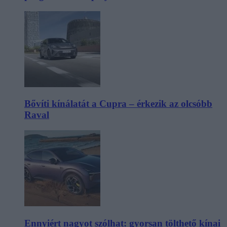
Bővíti kínálatát a Cupra – érkezik az olcsóbb
Raval
Ennyiért nagyot szólhat: gyorsan tölthető kínai