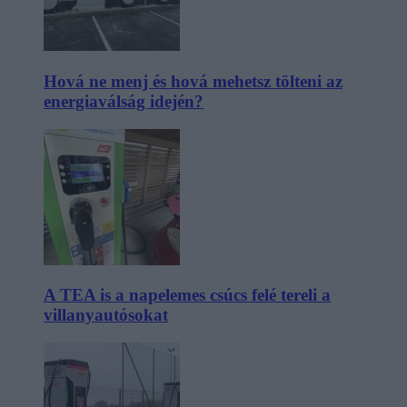
Hová ne menj és hová mehetsz tölteni az
energiaválság idején?
A TEA is a napelemes csúcs felé tereli a
villanyautósokat