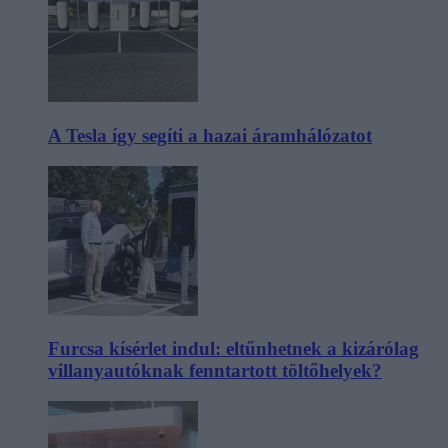
A Tesla így segíti a hazai áramhálózatot
Furcsa kísérlet indul: eltűnhetnek a kizárólag
villanyautóknak fenntartott töltőhelyek?