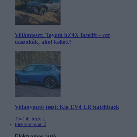
Villámteszt: Toyota bZ4X facelift – ott
csiszolták, ahol kellett?
Villanyautó teszt: Kia EV4 LR hatchback
További tesztek
Elektromos autó
Elektromos autó