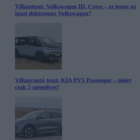
Villámteszt: Volkswagen ID. Cross – ez lenne az
igazi elektromos Volkswagen?
Villanyautó teszt: KIA PV5 Passenger – miért
csak 5 személyes?