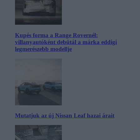
Kupés forma a Range Rovernél:
villanyautóként debütál a márka eddigi
legmerészebb modellje
Mutatjuk az új Nissan Leaf hazai árait