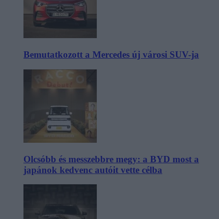
Bemutatkozott a Mercedes új városi SUV-ja
Olcsóbb és messzebbre megy: a BYD most a
japánok kedvenc autóit vette célba