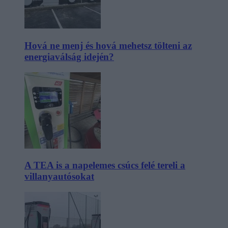
Hová ne menj és hová mehetsz tölteni az
energiaválság idején?
A TEA is a napelemes csúcs felé tereli a
villanyautósokat