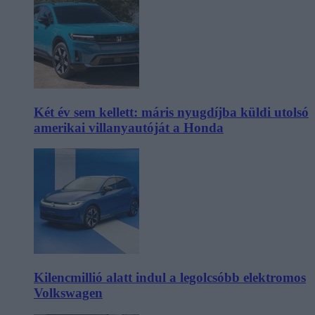
Két év sem kellett: máris nyugdíjba küldi utolsó
amerikai villanyautóját a Honda
Kilencmillió alatt indul a legolcsóbb elektromos
Volkswagen