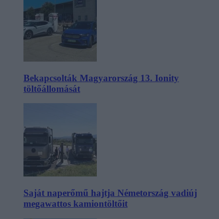
Bekapcsolták Magyarország 13. Ionity
töltőállomását
Saját naperőmű hajtja Németország vadiúj
megawattos kamiontöltőit