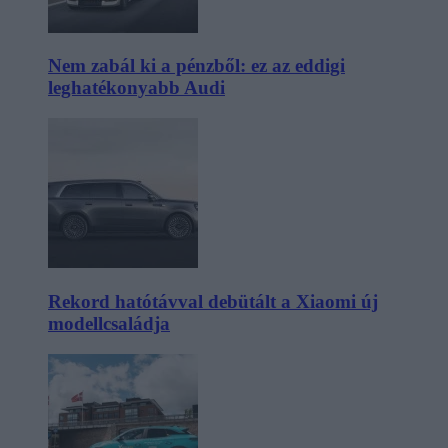
Nem zabál ki a pénzből: ez az eddigi
leghatékonyabb Audi
Rekord hatótávval debütált a Xiaomi új
modellcsaládja