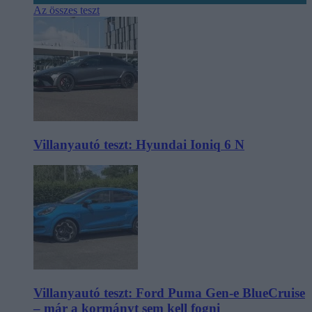
Az összes teszt
Villanyautó teszt: Hyundai Ioniq 6 N
Villanyautó teszt: Ford Puma Gen-e BlueCruise
– már a kormányt sem kell fogni