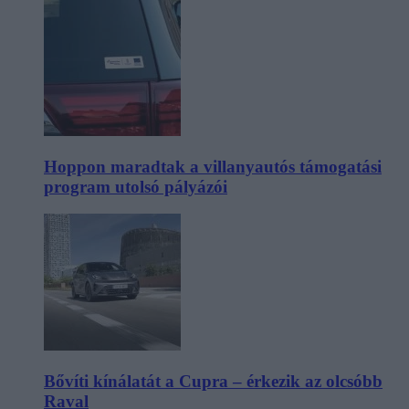
Hoppon maradtak a villanyautós támogatási
program utolsó pályázói
Bővíti kínálatát a Cupra – érkezik az olcsóbb
Raval