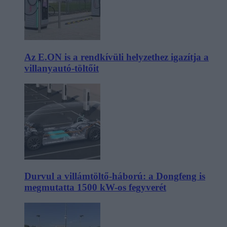
Az E.ON is a rendkívüli helyzethez igazítja a
villanyautó-töltőit
Durvul a villámtöltő-háború: a Dongfeng is
megmutatta 1500 kW-os fegyverét