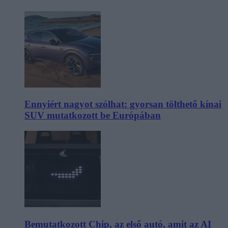
Ennyiért nagyot szólhat: gyorsan tölthető kínai
SUV mutatkozott be Európában
Bemutatkozott Chip, az első autó, amit az AI