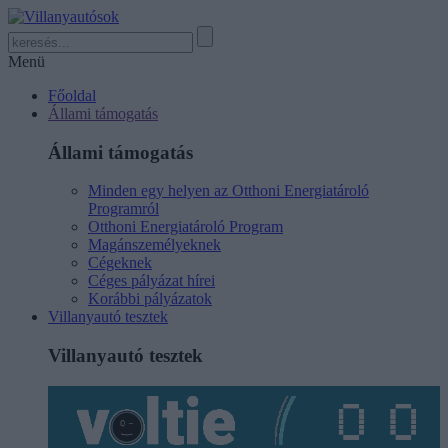
Menü
Főoldal
Állami támogatás
Állami támogatás
Minden egy helyen az Otthoni Energiatároló
Programról
Otthoni Energiatároló Program
Magánszemélyeknek
Cégeknek
Céges pályázat hírei
Korábbi pályázatok
Villanyautó tesztek
Villanyautó tesztek