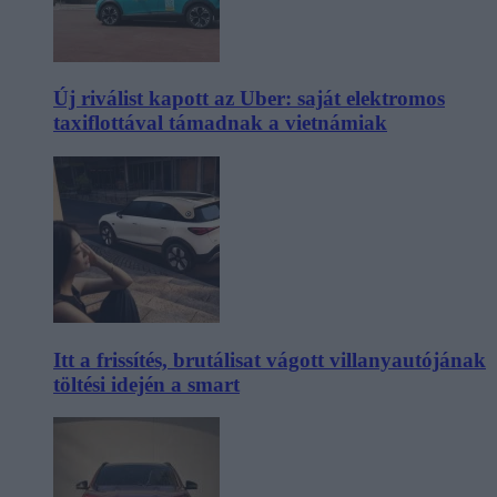
Új riválist kapott az Uber: saját elektromos
taxiflottával támadnak a vietnámiak
Itt a frissítés, brutálisat vágott villanyautójának
töltési idején a smart