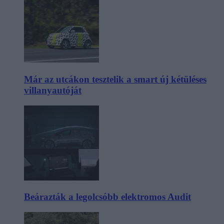
Már az utcákon tesztelik a smart új kétüléses
villanyautóját
Beárazták a legolcsóbb elektromos Audit