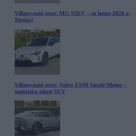
Villanyautó teszt: MG S5EV – ez lenne 2026 e-
Nirója?
Villanyautó teszt: Volvo ES90 Single Motor –
szedánba oltott SUV