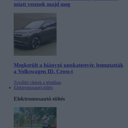
miatt vesznek majd meg
Megkerült a hiányzó unokatestvér, bemutatták
a Volkswagen ID. Cross-t
További cikkek a témában
Elektromosautó-töltés
Elektromosautó-töltés