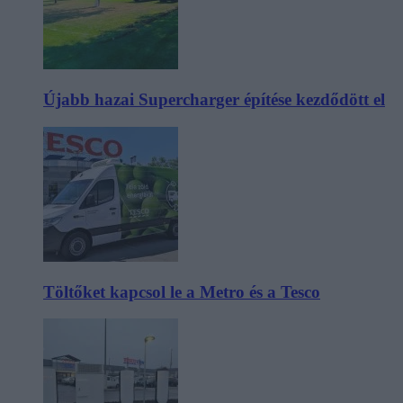
Újabb hazai Supercharger építése kezdődött el
Töltőket kapcsol le a Metro és a Tesco