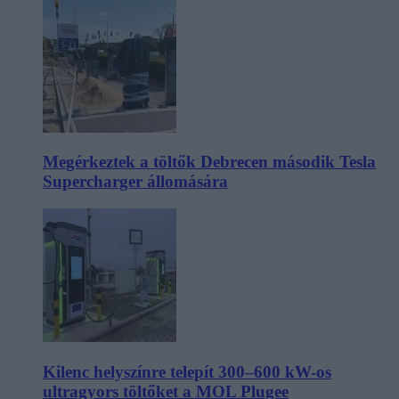
Megérkeztek a töltők Debrecen második Tesla
Supercharger állomására
Kilenc helyszínre telepít 300–600 kW-os
ultragyors töltőket a MOL Plugee