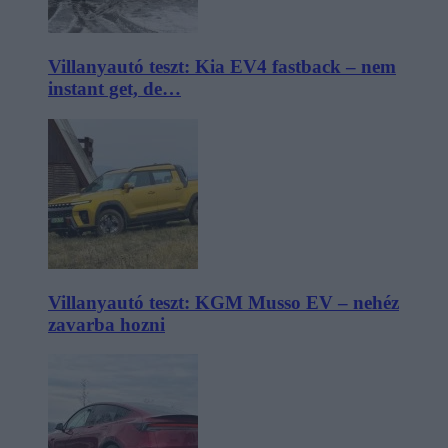
Villanyautó teszt: Kia EV4 fastback – nem
instant get, de…
Villanyautó teszt: KGM Musso EV – nehéz
zavarba hozni