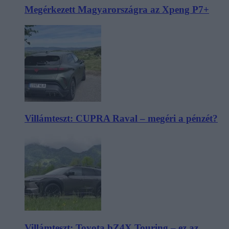
Megérkezett Magyarországra az Xpeng P7+
Villámteszt: CUPRA Raval – megéri a pénzét?
Villámteszt: Toyota bZ4X Touring – ez az,