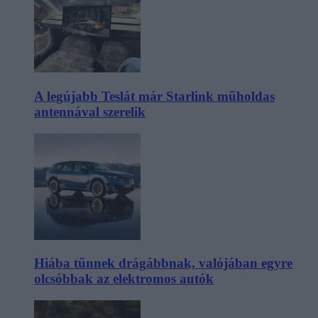
A legújabb Teslát már Starlink műholdas
antennával szerelik
Hiába tűnnek drágábbnak, valójában egyre
olcsóbbak az elektromos autók