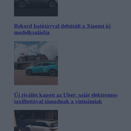
Rekord hatótávval debütált a Xiaomi új
modellcsaládja
Új riválist kapott az Uber: saját elektromos
taxiflottával támadnak a vietnámiak