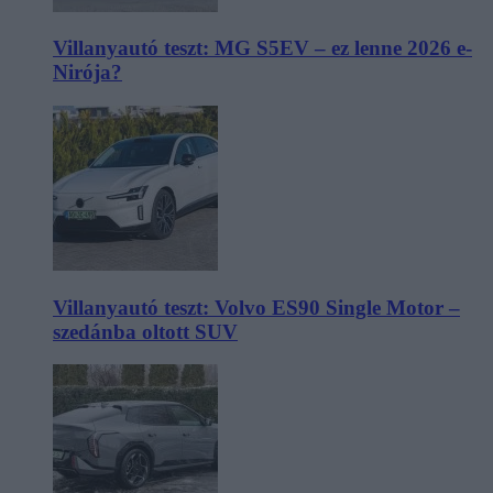
Villanyautó teszt: MG S5EV – ez lenne 2026 e-
Nirója?
Villanyautó teszt: Volvo ES90 Single Motor –
szedánba oltott SUV