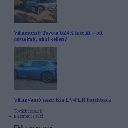
Villámteszt: Toyota bZ4X facelift – ott
csiszolták, ahol kellett?
Villanyautó teszt: Kia EV4 LR hatchback
További tesztek
Elektromos autó
Elektromos autó