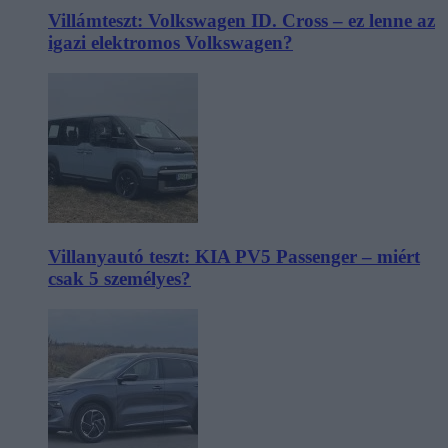
Villámteszt: Volkswagen ID. Cross – ez lenne az
igazi elektromos Volkswagen?
Villanyautó teszt: KIA PV5 Passenger – miért
csak 5 személyes?