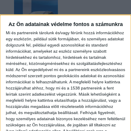
Az Ön adatainak védelme fontos a számunkra
Mi és partnereink tárolunk és/vagy férünk hozzá információkhoz
egy eszközön, például sütik formájában, és személyes adatokat
dolgozunk fel, például egyedi azonosítókat és standard
információkat, amelyeket az eszköz személyre szabott
Kilencmillió alatt indul a legolcsóbb elektromos
hirdetésekhez és tartalomhoz, hirdetések és tartalmak
Volkswagen
méréséhez, közönségmérésekhez és szolgáltatásfejlesztéshez
küld.
Az Ön engedélyével mi és a partnereink eszközleolvasásos
módszerrel szerzett pontos geolokációs adatokat és azonosítási
információkat is felhasználhatunk. A megfelelő helyre kattintva
hozzájárulhat ahhoz, hogy mi és a 1538 partnereink a fent
leírtak szerint adatkezelést végezzünk. Másik lehetőségként a
megfelelő helyre kattintva elutasíthatja a hozzájárulást, vagy a
hozzájárulás megadása előtt részletesebb információkhoz
juthat, és megváltoztathatja beállításait.
Felhívjuk figyelmét,
hogy személyes adatainak bizonyos kezeléséhez nem feltétlenül
Hoppon maradtak a villanyautós támogatási
szükséges az Ön hozzájárulása, de jogában áll tiltakozni az
program utolsó pályázói
ilyen jellegű adatkezelés ellen. A beállításai csak erre a