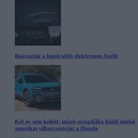
Beárazták a legolcsóbb elektromos Audit
Két év sem kellett: máris nyugdíjba küldi utolsó
amerikai villanyautóját a Honda