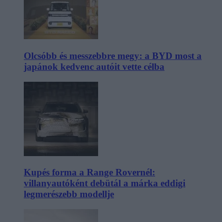
Olcsóbb és messzebbre megy: a BYD most a
japánok kedvenc autóit vette célba
Kupés forma a Range Rovernél:
villanyautóként debütál a márka eddigi
legmerészebb modellje