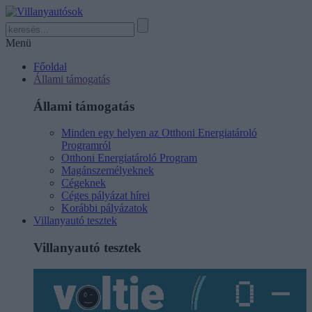
Menü
Főoldal
Állami támogatás
Állami támogatás
Minden egy helyen az Otthoni Energiatároló
Programról
Otthoni Energiatároló Program
Magánszemélyeknek
Cégeknek
Céges pályázat hírei
Korábbi pályázatok
Villanyautó tesztek
Villanyautó tesztek