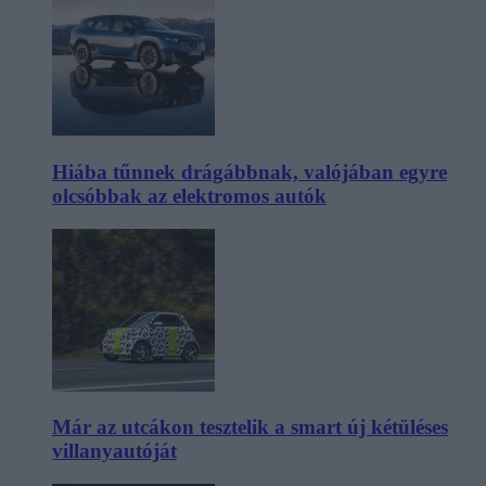
Hiába tűnnek drágábbnak, valójában egyre
olcsóbbak az elektromos autók
Már az utcákon tesztelik a smart új kétüléses
villanyautóját