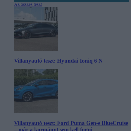
Az összes teszt
Villanyautó teszt: Hyundai Ioniq 6 N
Villanyautó teszt: Ford Puma Gen-e BlueCruise
– már a kormányt sem kell fogni