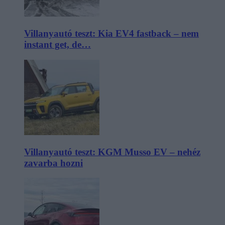
Villanyautó teszt: Kia EV4 fastback – nem
instant get, de…
Villanyautó teszt: KGM Musso EV – nehéz
zavarba hozni