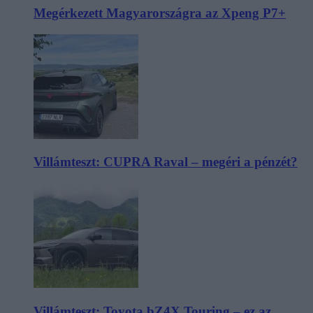
Megérkezett Magyarországra az Xpeng P7+
Villámteszt: CUPRA Raval – megéri a pénzét?
Villámteszt: Toyota bZ4X Touring – ez az,