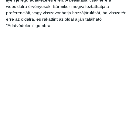
weboldalra érvényesek. Bármikor megváltoztathatja a
preferenciáit, vagy visszavonhatja hozzájárulását, ha visszatér
erre az oldalra, és rákattint az oldal alján található
"Adatvédelem" gombra.
Bővíti kínálatát a Cupra – érkezik az olcsóbb
Raval
Ennyiért nagyot szólhat: gyorsan tölthető kínai