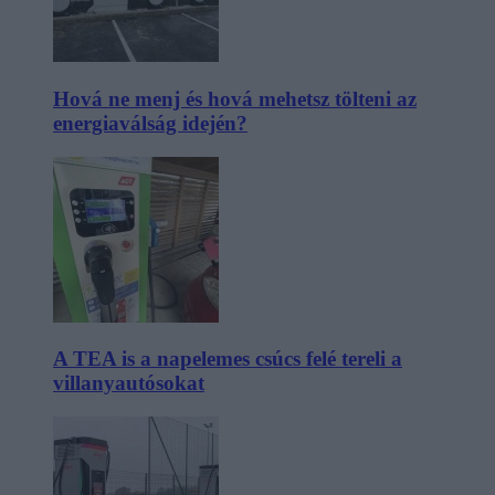
Hová ne menj és hová mehetsz tölteni az
energiaválság idején?
A TEA is a napelemes csúcs felé tereli a
villanyautósokat