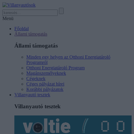
Menü
Főoldal
Állami támogatás
Állami támogatás
Minden egy helyen az Otthoni Energiatároló
Programról
Otthoni Energiatároló Program
Magánszemélyeknek
Cégeknek
Céges pályázat hírei
Korábbi pályázatok
Villanyautó tesztek
Villanyautó tesztek