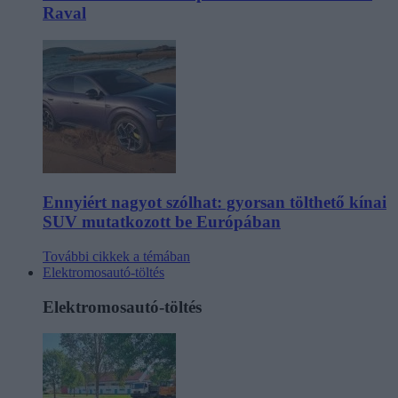
Raval
Ennyiért nagyot szólhat: gyorsan tölthető kínai
SUV mutatkozott be Európában
További cikkek a témában
Elektromosautó-töltés
Elektromosautó-töltés