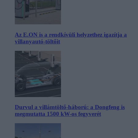
Az E.ON is a rendkívüli helyzethez igazítja a
villanyautó-töltőit
Durvul a villámtöltő-háború: a Dongfeng is
megmutatta 1500 kW-os fegyverét