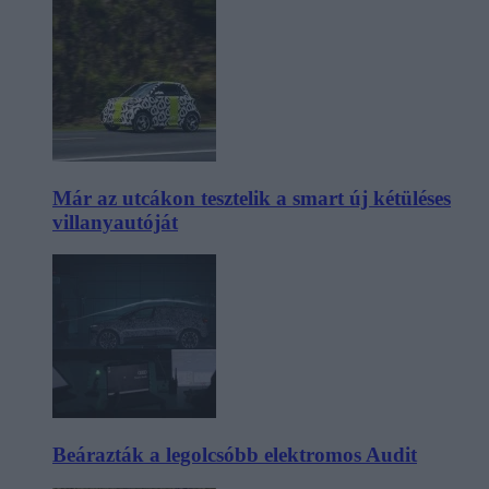
Már az utcákon tesztelik a smart új kétüléses
villanyautóját
Beárazták a legolcsóbb elektromos Audit