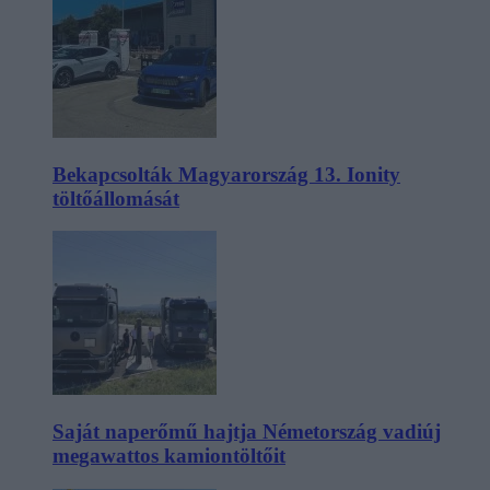
Bekapcsolták Magyarország 13. Ionity
töltőállomását
Saját naperőmű hajtja Németország vadiúj
megawattos kamiontöltőit