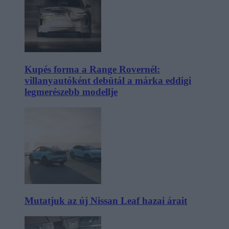
Kupés forma a Range Rovernél:
villanyautóként debütál a márka eddigi
legmerészebb modellje
Mutatjuk az új Nissan Leaf hazai árait