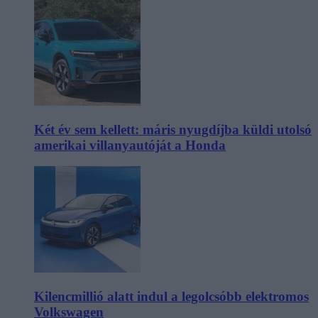
Két év sem kellett: máris nyugdíjba küldi utolsó
amerikai villanyautóját a Honda
Kilencmillió alatt indul a legolcsóbb elektromos
Volkswagen