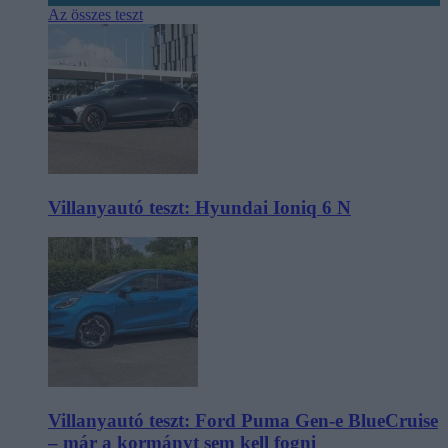
Az összes teszt
Villanyautó teszt: Hyundai Ioniq 6 N
Villanyautó teszt: Ford Puma Gen-e BlueCruise
– már a kormányt sem kell fogni