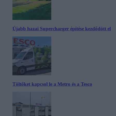
Újabb hazai Supercharger építése kezdődött el
Töltőket kapcsol le a Metro és a Tesco