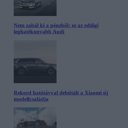
Nem zabál ki a pénzből: ez az eddigi
leghatékonyabb Audi
Rekord hatótávval debütált a Xiaomi új
modellcsaládja