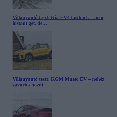
Villanyautó teszt: Kia EV4 fastback – nem
instant get, de…
Villanyautó teszt: KGM Musso EV – nehéz
zavarba hozni