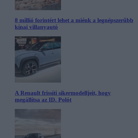
8 millió forintért lehet a miénk a legnépszerűbb
kínai villanyautó
A Renault frissíti sikermodelljeit, hogy
megállítsa az ID. Polót