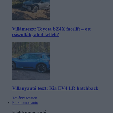
Villámteszt: Toyota bZ4X facelift – ott
csiszolták, ahol kellett?
Villanyautó teszt: Kia EV4 LR hatchback
További tesztek
Elektromos autó
Elektromos autó