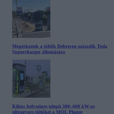
Megérkeztek a töltők Debrecen második Tesla
Supercharger állomására
Kilenc helyszínre telepít 300–600 kW-os
ultragyors töltőket a MOL Plugee