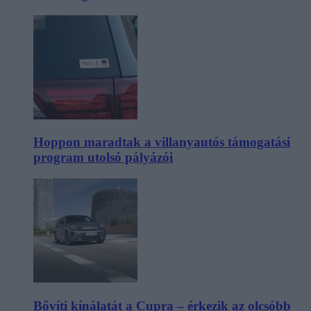
Hoppon maradtak a villanyautós támogatási
program utolsó pályázói
Bővíti kínálatát a Cupra – érkezik az olcsóbb