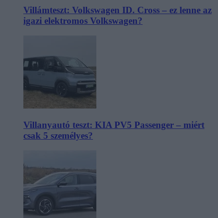
Villámteszt: Volkswagen ID. Cross – ez lenne az
igazi elektromos Volkswagen?
Villanyautó teszt: KIA PV5 Passenger – miért
csak 5 személyes?