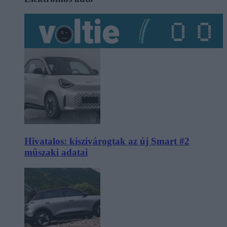
Hivatalos: kiszivárogtak az új Smart #2
műszaki adatai