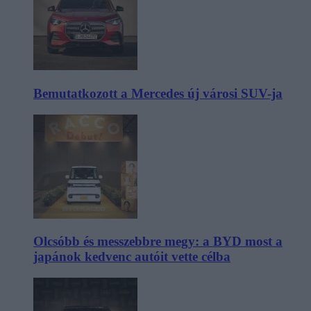
Bemutatkozott a Mercedes új városi SUV-ja
Olcsóbb és messzebbre megy: a BYD most a
japánok kedvenc autóit vette célba