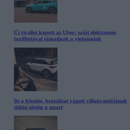
Új riválist kapott az Uber: saját elektromos
taxiflottával támadnak a vietnámiak
Itt a frissítés, brutálisat vágott villanyautójának
töltési idején a smart