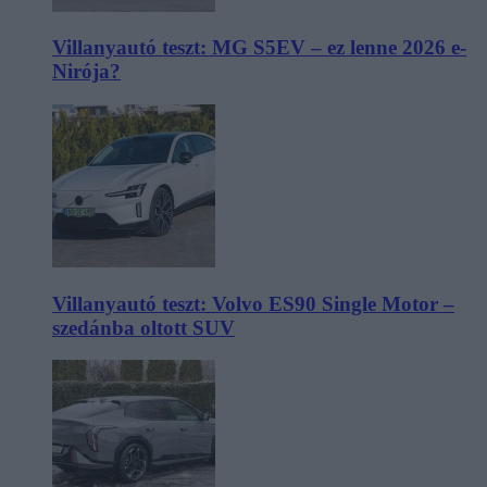
Villanyautó teszt: MG S5EV – ez lenne 2026 e-
Nirója?
Villanyautó teszt: Volvo ES90 Single Motor –
szedánba oltott SUV