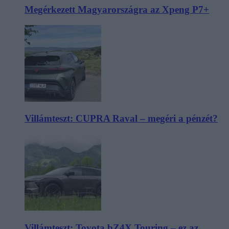
Megérkezett Magyarországra az Xpeng P7+
Villámteszt: CUPRA Raval – megéri a pénzét?
Villámteszt: Toyota bZ4X Touring – ez az,