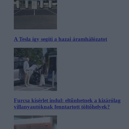
A Tesla így segíti a hazai áramhálózatot
Furcsa kísérlet indul: eltűnhetnek a kizárólag
villanyautóknak fenntartott töltőhelyek?