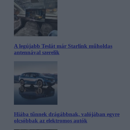
A legújabb Teslát már Starlink műholdas
antennával szerelik
Hiába tűnnek drágábbnak, valójában egyre
olcsóbbak az elektromos autók