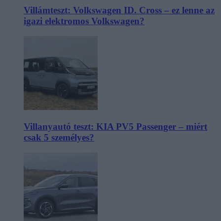
Villámteszt: Volkswagen ID. Cross – ez lenne az
igazi elektromos Volkswagen?
Villanyautó teszt: KIA PV5 Passenger – miért
csak 5 személyes?