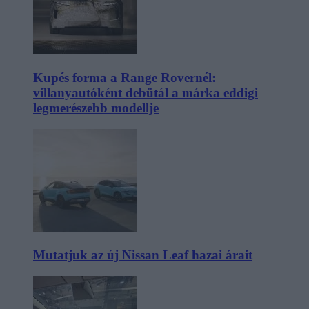
Kupés forma a Range Rovernél:
villanyautóként debütál a márka eddigi
legmerészebb modellje
Mutatjuk az új Nissan Leaf hazai árait