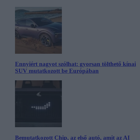
Ennyiért nagyot szólhat: gyorsan tölthető kínai
SUV mutatkozott be Európában
Bemutatkozott Chip, az első autó, amit az AI