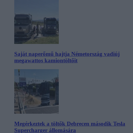
Saját naperőmű hajtja Németország vadiúj
megawattos kamiontöltőit
Megérkeztek a töltők Debrecen második Tesla
Supercharger állomására