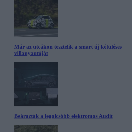
Már az utcákon tesztelik a smart új kétüléses
villanyautóját
Beárazták a legolcsóbb elektromos Audit