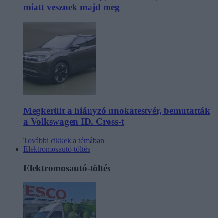
miatt vesznek majd meg
Megkerült a hiányzó unokatestvér, bemutatták
a Volkswagen ID. Cross-t
További cikkek a témában
Elektromosautó-töltés
Elektromosautó-töltés