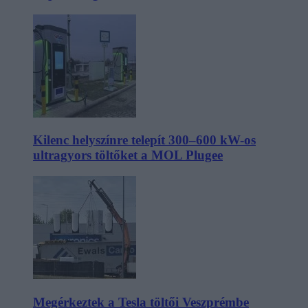
Kilenc helyszínre telepít 300–600 kW-os
ultragyors töltőket a MOL Plugee
Megérkeztek a Tesla töltői Veszprémbe