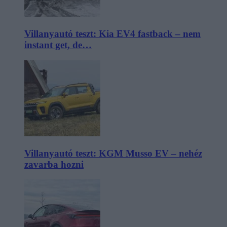
Villanyautó teszt: Kia EV4 fastback – nem
instant get, de…
Villanyautó teszt: KGM Musso EV – nehéz
zavarba hozni