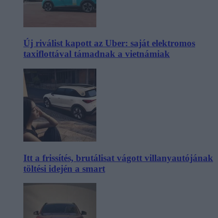
Új riválist kapott az Uber: saját elektromos
taxiflottával támadnak a vietnámiak
Itt a frissítés, brutálisat vágott villanyautójának
töltési idején a smart