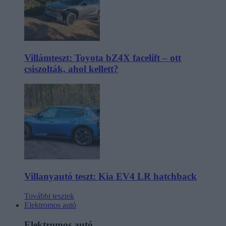
Villámteszt: Toyota bZ4X facelift – ott
csiszolták, ahol kellett?
Villanyautó teszt: Kia EV4 LR hatchback
További tesztek
Elektromos autó
Elektromos autó