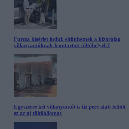
Furcsa kísérlet indul: eltűnhetnek a kizárólag
villanyautóknak fenntartott töltőhelyek?
Egyszerre két villanyautót is tíz perc alatt feltölt
ez az új töltőállomás