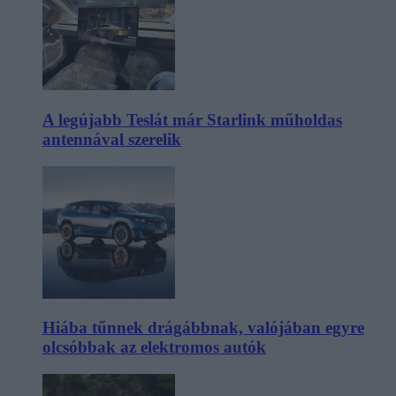
A legújabb Teslát már Starlink műholdas
antennával szerelik
Hiába tűnnek drágábbnak, valójában egyre
olcsóbbak az elektromos autók