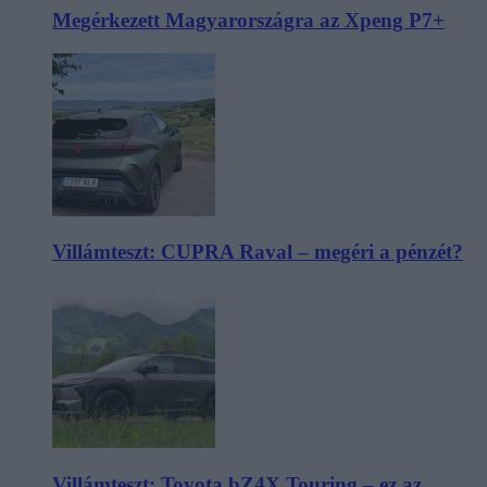
Megérkezett Magyarországra az Xpeng P7+
Villámteszt: CUPRA Raval – megéri a pénzét?
Villámteszt: Toyota bZ4X Touring – ez az,