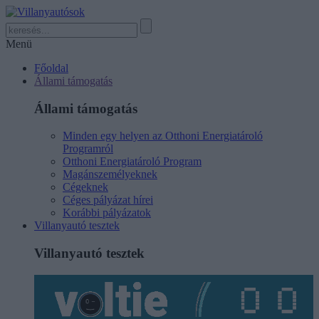
Menü
Főoldal
Állami támogatás
Állami támogatás
Minden egy helyen az Otthoni Energiatároló
Programról
Otthoni Energiatároló Program
Magánszemélyeknek
Cégeknek
Céges pályázat hírei
Korábbi pályázatok
Villanyautó tesztek
Villanyautó tesztek