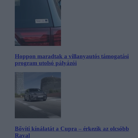
Hoppon maradtak a villanyautós támogatási
program utolsó pályázói
Bővíti kínálatát a Cupra – érkezik az olcsóbb
Raval