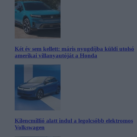
Két év sem kellett: máris nyugdíjba küldi utolsó
amerikai villanyautóját a Honda
Kilencmillió alatt indul a legolcsóbb elektromos
Volkswagen