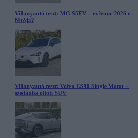
Villanyautó teszt: MG S5EV – ez lenne 2026 e-
Nirója?
Villanyautó teszt: Volvo ES90 Single Motor –
szedánba oltott SUV