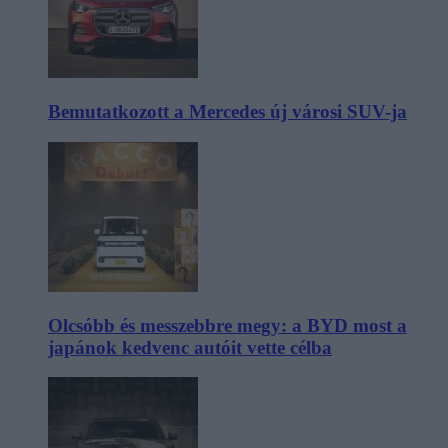
Bemutatkozott a Mercedes új városi SUV-ja
Olcsóbb és messzebbre megy: a BYD most a
japánok kedvenc autóit vette célba