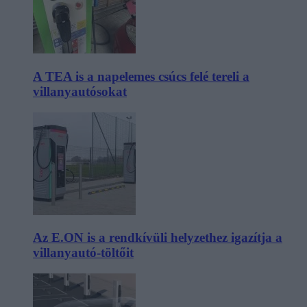
A TEA is a napelemes csúcs felé tereli a
villanyautósokat
Az E.ON is a rendkívüli helyzethez igazítja a
villanyautó-töltőit