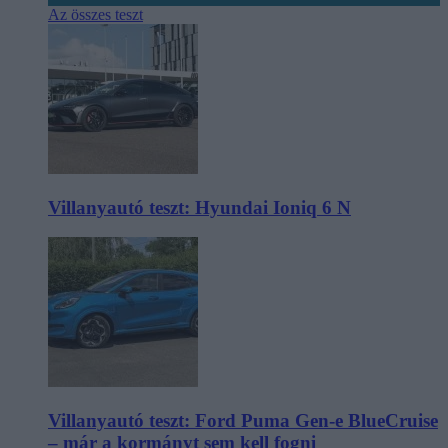
Az összes teszt
Villanyautó teszt: Hyundai Ioniq 6 N
Villanyautó teszt: Ford Puma Gen-e BlueCruise
– már a kormányt sem kell fogni