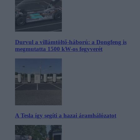
Durvul a villámtöltő-háború: a Dongfeng is
megmutatta 1500 kW-os fegyverét
A Tesla így segíti a hazai áramhálózatot