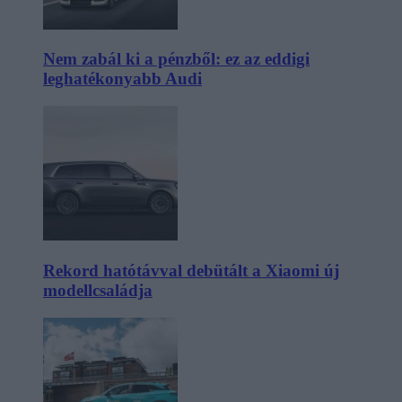
Nem zabál ki a pénzből: ez az eddigi
leghatékonyabb Audi
Rekord hatótávval debütált a Xiaomi új
modellcsaládja