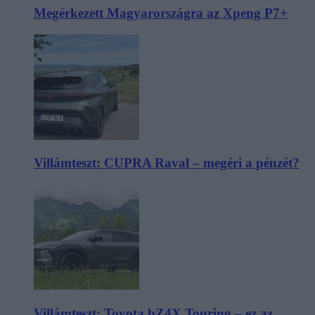
Megérkezett Magyarországra az Xpeng P7+
Villámteszt: CUPRA Raval – megéri a pénzét?
Villámteszt: Toyota bZ4X Touring – ez az,