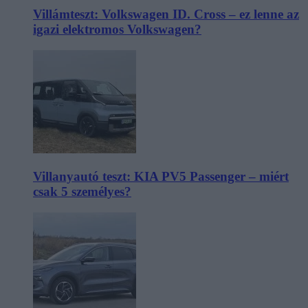
Villámteszt: Volkswagen ID. Cross – ez lenne az
igazi elektromos Volkswagen?
Villanyautó teszt: KIA PV5 Passenger – miért
csak 5 személyes?