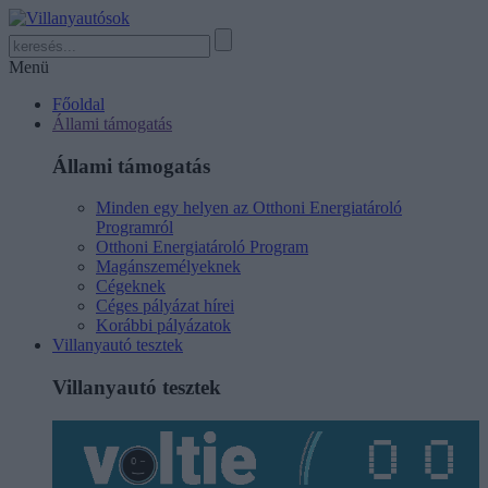
Menü
Főoldal
Állami támogatás
Állami támogatás
Minden egy helyen az Otthoni Energiatároló
Programról
Otthoni Energiatároló Program
Magánszemélyeknek
Cégeknek
Céges pályázat hírei
Korábbi pályázatok
Villanyautó tesztek
Villanyautó tesztek