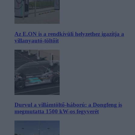
Az E.ON is a rendkívüli helyzethez igazítja a
villanyautó-töltőit
Durvul a villámtöltő-háború: a Dongfeng is
megmutatta 1500 kW-os fegyverét