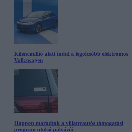
Kilencmillió alatt indul a legolcsóbb elektromos
Volkswagen
Hoppon maradtak a villanyautós támogatási
program utolsó pályázói