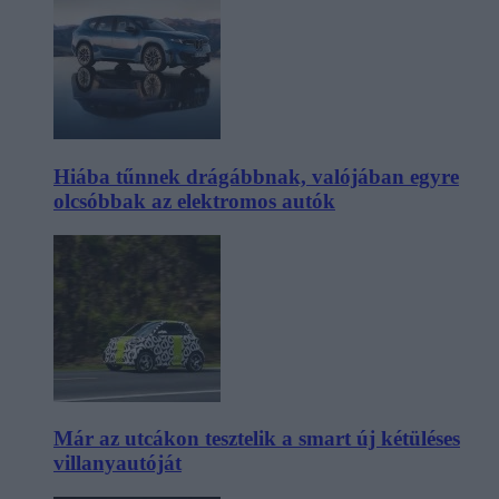
Hiába tűnnek drágábbnak, valójában egyre
olcsóbbak az elektromos autók
Már az utcákon tesztelik a smart új kétüléses
villanyautóját