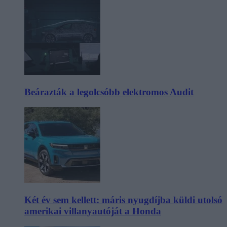
Beárazták a legolcsóbb elektromos Audit
Két év sem kellett: máris nyugdíjba küldi utolsó
amerikai villanyautóját a Honda