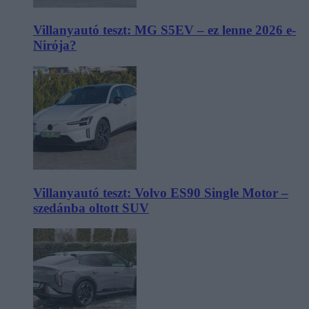
Villanyautó teszt: MG S5EV – ez lenne 2026 e-
Nirója?
Villanyautó teszt: Volvo ES90 Single Motor –
szedánba oltott SUV