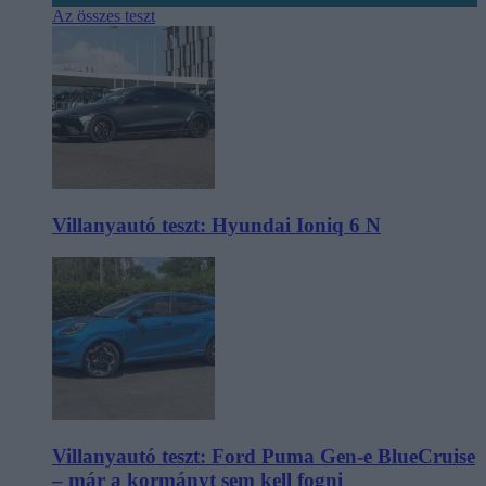
Az összes teszt
Villanyautó teszt: Hyundai Ioniq 6 N
Villanyautó teszt: Ford Puma Gen-e BlueCruise
– már a kormányt sem kell fogni