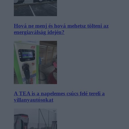
Hová ne menj és hová mehetsz tölteni az
energiaválság idején?
A TEA is a napelemes csúcs felé tereli a
villanyautósokat