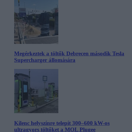
Megérkeztek a töltők Debrecen második Tesla
Supercharger állomására
Kilenc helyszínre telepít 300–600 kW-os
ultragyors töltőket a MOL Plugee