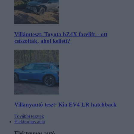
Villámteszt: Toyota bZ4X facelift – ott
csiszolták, ahol kellett?
Villanyautó teszt: Kia EV4 LR hatchback
További tesztek
Elektromos autó
Elektromos autó