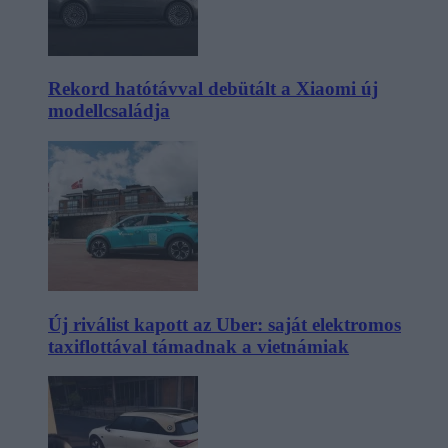
Rekord hatótávval debütált a Xiaomi új
modellcsaládja
Új riválist kapott az Uber: saját elektromos
taxiflottával támadnak a vietnámiak