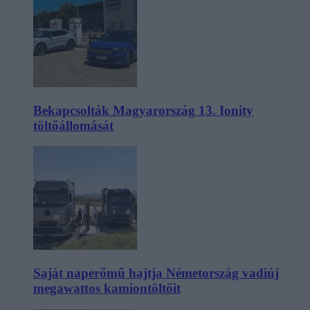
Bekapcsolták Magyarország 13. Ionity
töltőállomását
Saját naperőmű hajtja Németország vadiúj
megawattos kamiontöltőit