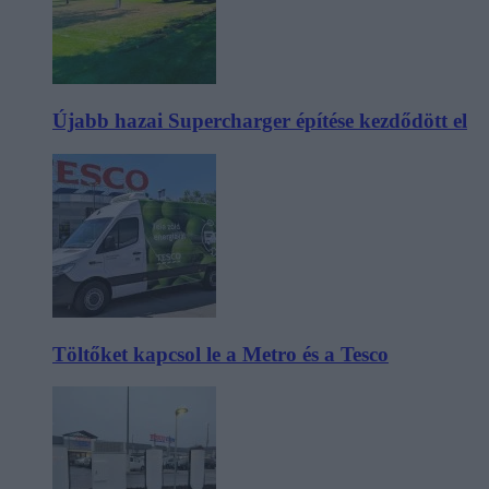
Újabb hazai Supercharger építése kezdődött el
Töltőket kapcsol le a Metro és a Tesco