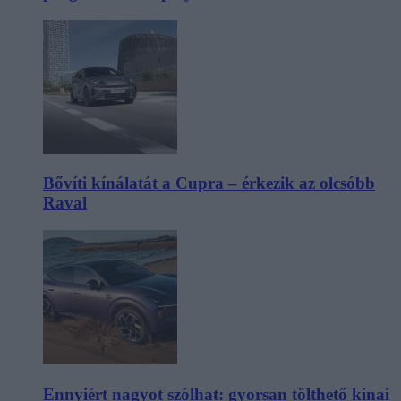
Bővíti kínálatát a Cupra – érkezik az olcsóbb
Raval
Ennyiért nagyot szólhat: gyorsan tölthető kínai