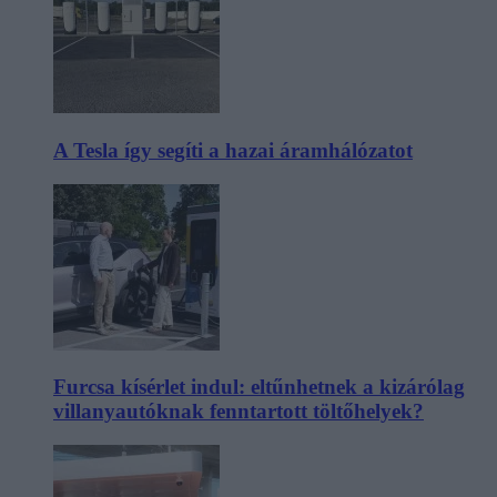
A Tesla így segíti a hazai áramhálózatot
Furcsa kísérlet indul: eltűnhetnek a kizárólag
villanyautóknak fenntartott töltőhelyek?