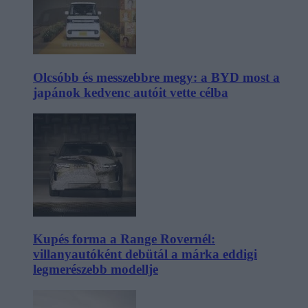
Olcsóbb és messzebbre megy: a BYD most a
japánok kedvenc autóit vette célba
Kupés forma a Range Rovernél:
villanyautóként debütál a márka eddigi
legmerészebb modellje