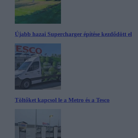
Újabb hazai Supercharger építése kezdődött el
Töltőket kapcsol le a Metro és a Tesco