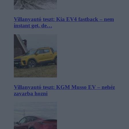
Villanyautó teszt: Kia EV4 fastback – nem
instant get, de…
Villanyautó teszt: KGM Musso EV – nehéz
zavarba hozni