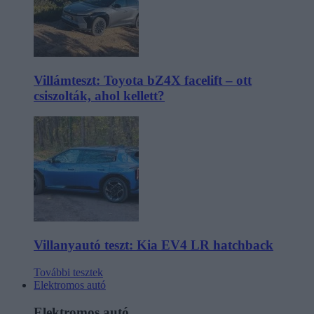
Villámteszt: Toyota bZ4X facelift – ott
csiszolták, ahol kellett?
Villanyautó teszt: Kia EV4 LR hatchback
További tesztek
Elektromos autó
Elektromos autó