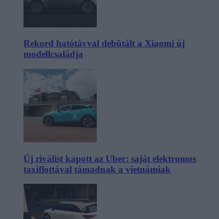
Rekord hatótávval debütált a Xiaomi új
modellcsaládja
Új riválist kapott az Uber: saját elektromos
taxiflottával támadnak a vietnámiak