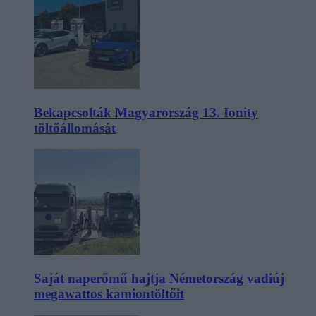
Bekapcsolták Magyarország 13. Ionity
töltőállomását
Saját naperőmű hajtja Németország vadiúj
megawattos kamiontöltőit