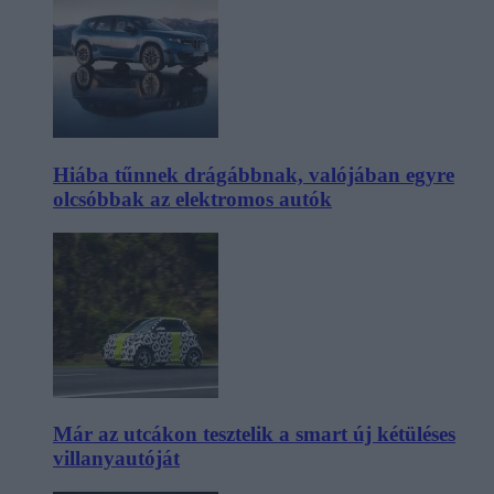
Hiába tűnnek drágábbnak, valójában egyre
olcsóbbak az elektromos autók
Már az utcákon tesztelik a smart új kétüléses
villanyautóját