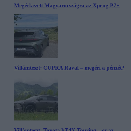
Megérkezett Magyarországra az Xpeng P7+
Villámteszt: CUPRA Raval – megéri a pénzét?
Villámteszt: Toyota bZ4X Touring – ez az,