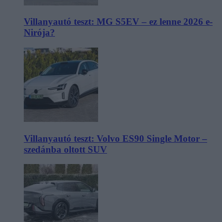
Villanyautó teszt: MG S5EV – ez lenne 2026 e-
Nirója?
Villanyautó teszt: Volvo ES90 Single Motor –
szedánba oltott SUV