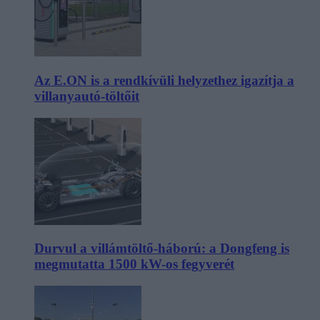
Az E.ON is a rendkívüli helyzethez igazítja a
villanyautó-töltőit
Durvul a villámtöltő-háború: a Dongfeng is
megmutatta 1500 kW-os fegyverét