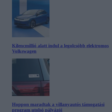
Kilencmillió alatt indul a legolcsóbb elektromos
Volkswagen
Hoppon maradtak a villanyautós támogatási
program utolsó pályázói