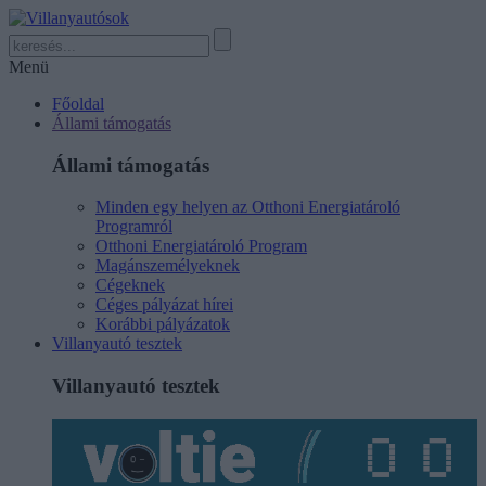
Menü
Főoldal
Állami támogatás
Állami támogatás
Minden egy helyen az Otthoni Energiatároló
Programról
Otthoni Energiatároló Program
Magánszemélyeknek
Cégeknek
Céges pályázat hírei
Korábbi pályázatok
Villanyautó tesztek
Villanyautó tesztek