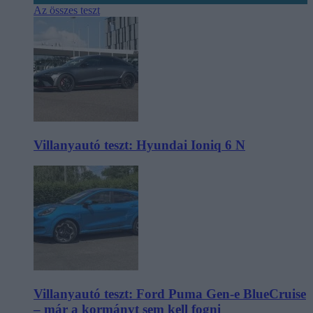
Az összes teszt
Villanyautó teszt: Hyundai Ioniq 6 N
Villanyautó teszt: Ford Puma Gen-e BlueCruise
– már a kormányt sem kell fogni