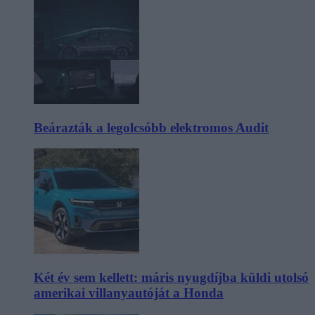
Beárazták a legolcsóbb elektromos Audit
Két év sem kellett: máris nyugdíjba küldi utolsó
amerikai villanyautóját a Honda