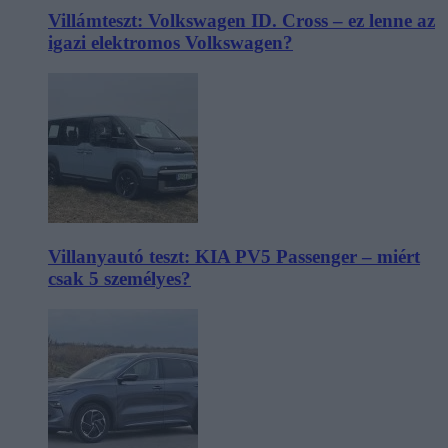
Villámteszt: Volkswagen ID. Cross – ez lenne az
igazi elektromos Volkswagen?
Villanyautó teszt: KIA PV5 Passenger – miért
csak 5 személyes?