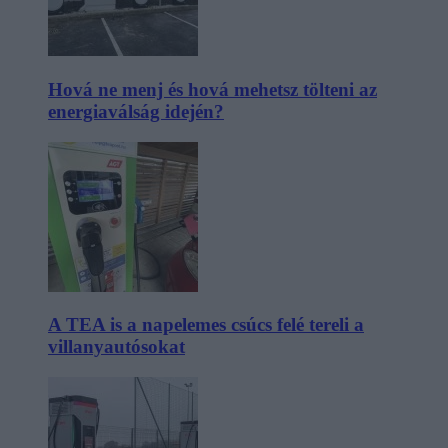
Hová ne menj és hová mehetsz tölteni az
energiaválság idején?
A TEA is a napelemes csúcs felé tereli a
villanyautósokat