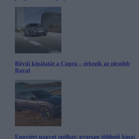
Bővíti kínálatát a Cupra – érkezik az olcsóbb
Raval
Ennyiért nagyot szólhat: gyorsan tölthető kínai