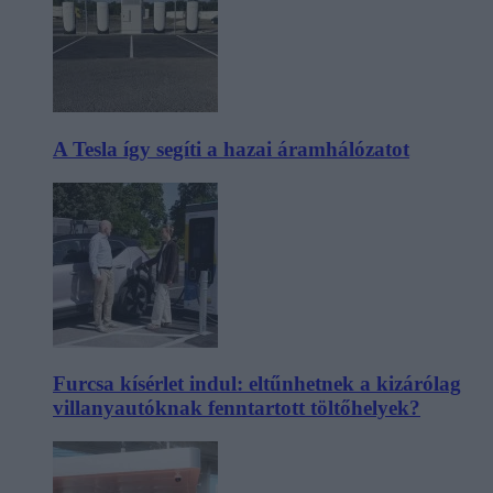
A Tesla így segíti a hazai áramhálózatot
Furcsa kísérlet indul: eltűnhetnek a kizárólag
villanyautóknak fenntartott töltőhelyek?