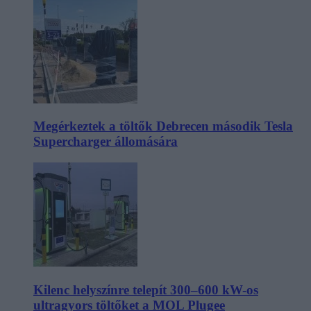
Megérkeztek a töltők Debrecen második Tesla
Supercharger állomására
Kilenc helyszínre telepít 300–600 kW-os
ultragyors töltőket a MOL Plugee