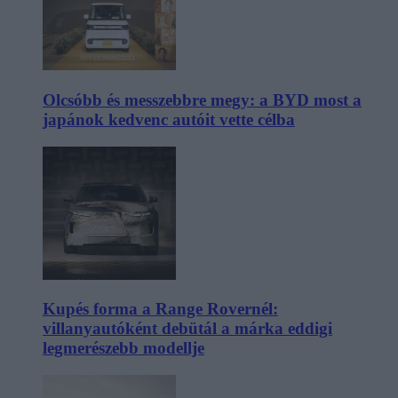
Olcsóbb és messzebbre megy: a BYD most a
japánok kedvenc autóit vette célba
Kupés forma a Range Rovernél:
villanyautóként debütál a márka eddigi
legmerészebb modellje