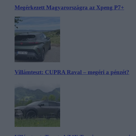
Megérkezett Magyarországra az Xpeng P7+
Villámteszt: CUPRA Raval – megéri a pénzét?