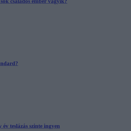
e sok családos ember vágyik?
tandard?
év teslázás szinte ingyen