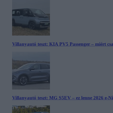
Villanyautó teszt: KIA PV5 Passenger – miért cs
Villanyautó teszt: MG S5EV – ez lenne 2026 e-N