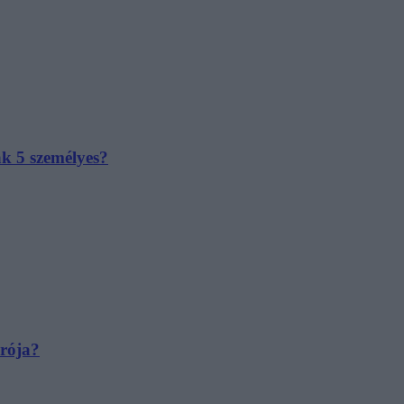
ak 5 személyes?
irója?