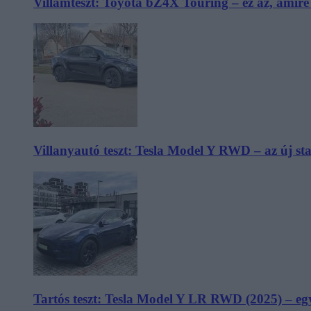
Villámteszt: Toyota bZ4X Touring – ez az, amir
Villanyautó teszt: Tesla Model Y RWD – az új s
Tartós teszt: Tesla Model Y LR RWD (2025) – egy 