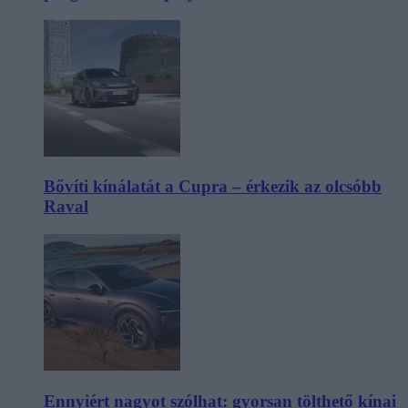
Bővíti kínálatát a Cupra – érkezik az olcsóbb
Raval
Ennyiért nagyot szólhat: gyorsan tölthető kínai