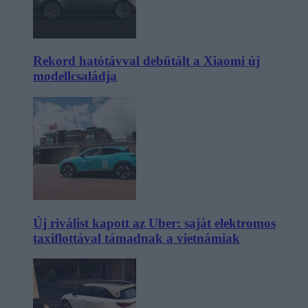
Rekord hatótávval debütált a Xiaomi új
modellcsaládja
Új riválist kapott az Uber: saját elektromos
taxiflottával támadnak a vietnámiak