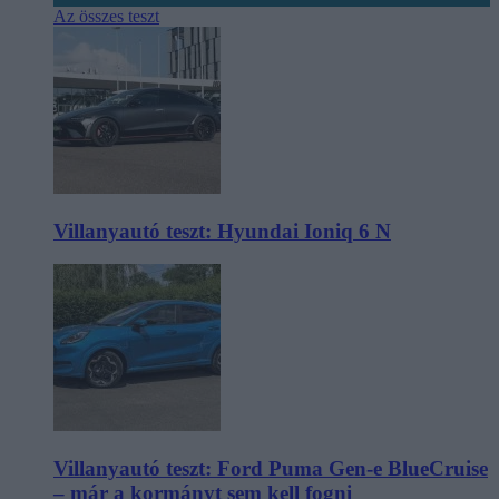
Az összes teszt
Villanyautó teszt: Hyundai Ioniq 6 N
Villanyautó teszt: Ford Puma Gen-e BlueCruise
– már a kormányt sem kell fogni