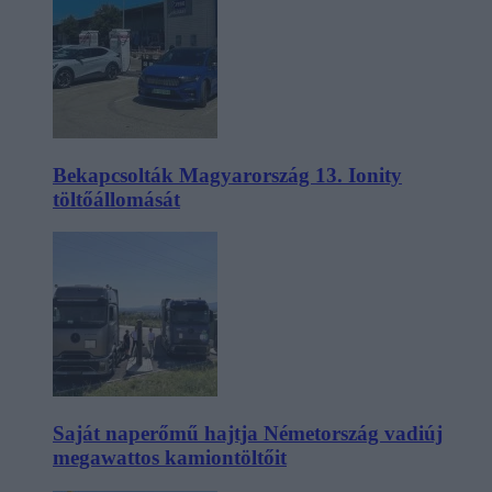
Bekapcsolták Magyarország 13. Ionity
töltőállomását
Saját naperőmű hajtja Németország vadiúj
megawattos kamiontöltőit