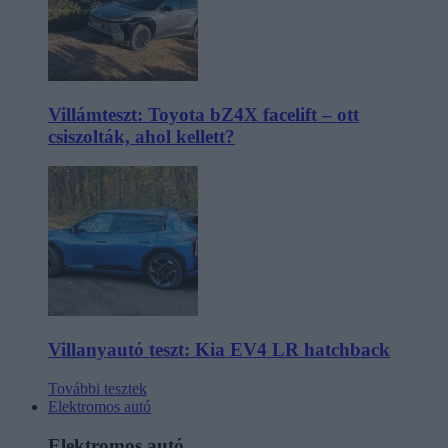
Villámteszt: Toyota bZ4X facelift – ott
csiszolták, ahol kellett?
Villanyautó teszt: Kia EV4 LR hatchback
További tesztek
Elektromos autó
Elektromos autó