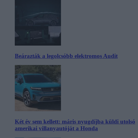
Beárazták a legolcsóbb elektromos Audit
Két év sem kellett: máris nyugdíjba küldi utolsó
amerikai villanyautóját a Honda