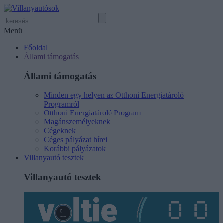
Menü
Főoldal
Állami támogatás
Állami támogatás
Minden egy helyen az Otthoni Energiatároló
Programról
Otthoni Energiatároló Program
Magánszemélyeknek
Cégeknek
Céges pályázat hírei
Korábbi pályázatok
Villanyautó tesztek
Villanyautó tesztek