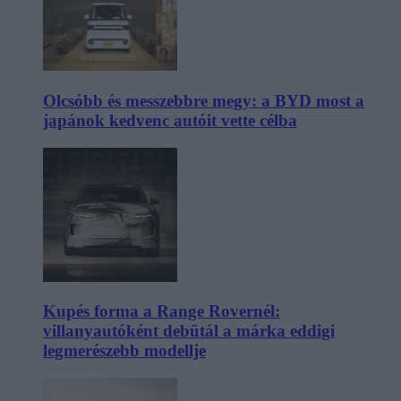
Olcsóbb és messzebbre megy: a BYD most a
japánok kedvenc autóit vette célba
Kupés forma a Range Rovernél:
villanyautóként debütál a márka eddigi
legmerészebb modellje