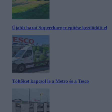
Újabb hazai Supercharger építése kezdődött el
Töltőket kapcsol le a Metro és a Tesco