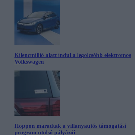
Kilencmillió alatt indul a legolcsóbb elektromos
Volkswagen
Hoppon maradtak a villanyautós támogatási
program utolsó pályázói