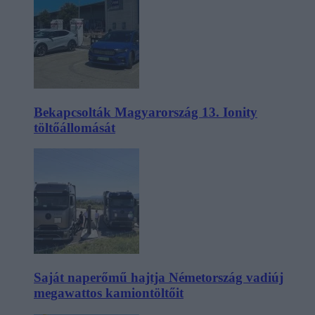
Bekapcsolták Magyarország 13. Ionity
töltőállomását
Saját naperőmű hajtja Németország vadiúj
megawattos kamiontöltőit