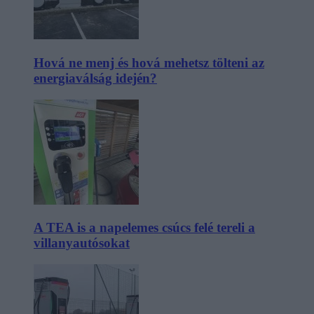
Hová ne menj és hová mehetsz tölteni az
energiaválság idején?
A TEA is a napelemes csúcs felé tereli a
villanyautósokat