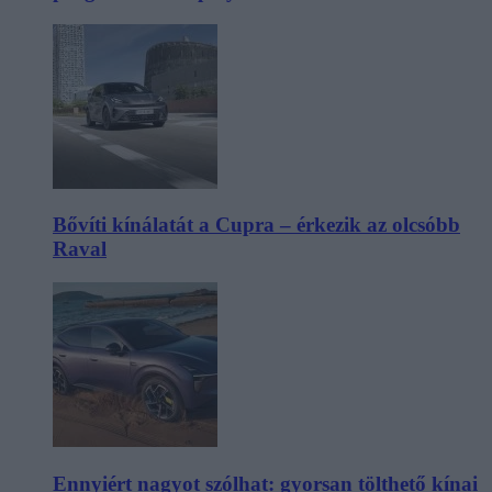
Bővíti kínálatát a Cupra – érkezik az olcsóbb
Raval
Ennyiért nagyot szólhat: gyorsan tölthető kínai