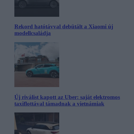
Rekord hatótávval debütált a Xiaomi új
modellcsaládja
Új riválist kapott az Uber: saját elektromos
taxiflottával támadnak a vietnámiak