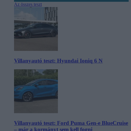
Az összes teszt
Villanyautó teszt: Hyundai Ioniq 6 N
Villanyautó teszt: Ford Puma Gen-e BlueCruise
– már a kormányt sem kell fogni