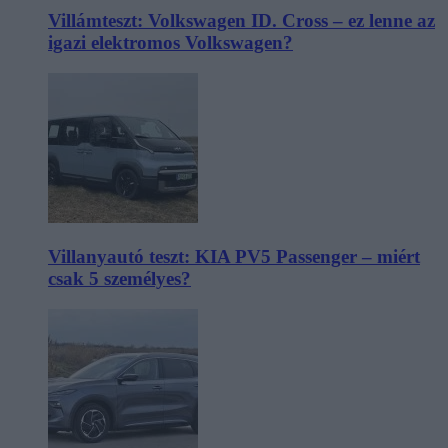
Villámteszt: Volkswagen ID. Cross – ez lenne az
igazi elektromos Volkswagen?
Villanyautó teszt: KIA PV5 Passenger – miért
csak 5 személyes?