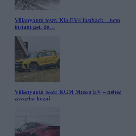
Villanyautó teszt: Kia EV4 fastback – nem
instant get, de…
Villanyautó teszt: KGM Musso EV – nehéz
zavarba hozni