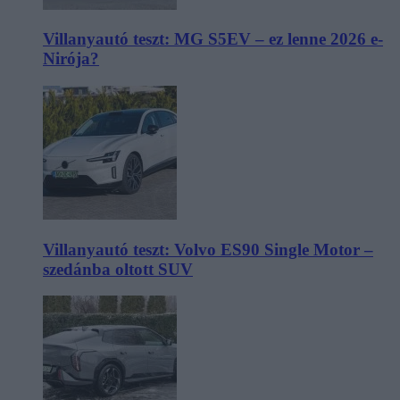
Villanyautó teszt: MG S5EV – ez lenne 2026 e-
Nirója?
Villanyautó teszt: Volvo ES90 Single Motor –
szedánba oltott SUV