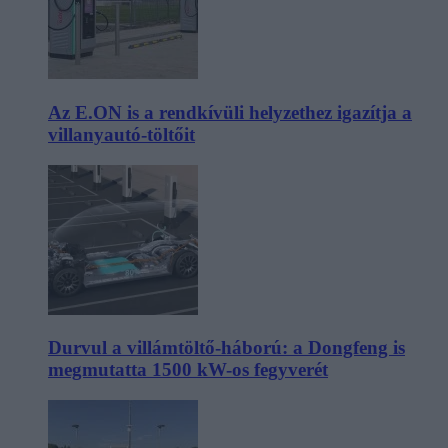
Az E.ON is a rendkívüli helyzethez igazítja a
villanyautó-töltőit
Durvul a villámtöltő-háború: a Dongfeng is
megmutatta 1500 kW-os fegyverét