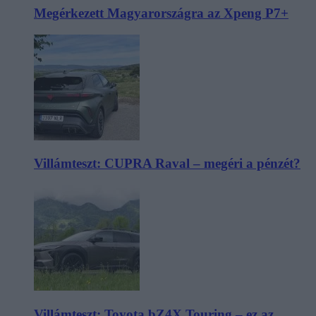
Megérkezett Magyarországra az Xpeng P7+
Villámteszt: CUPRA Raval – megéri a pénzét?
Villámteszt: Toyota bZ4X Touring – ez az,