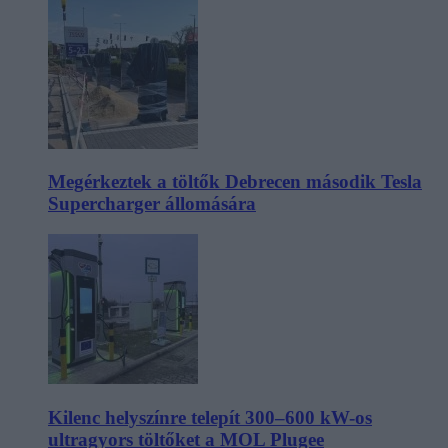
Megérkeztek a töltők Debrecen második Tesla
Supercharger állomására
Kilenc helyszínre telepít 300–600 kW-os
ultragyors töltőket a MOL Plugee