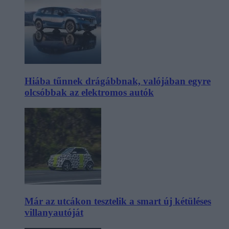
Hiába tűnnek drágábbnak, valójában egyre
olcsóbbak az elektromos autók
Már az utcákon tesztelik a smart új kétüléses
villanyautóját