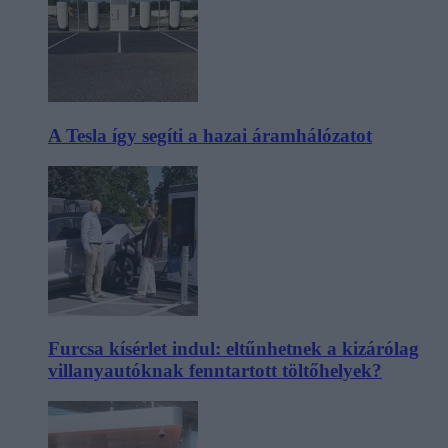
A Tesla így segíti a hazai áramhálózatot
Furcsa kísérlet indul: eltűnhetnek a kizárólag
villanyautóknak fenntartott töltőhelyek?