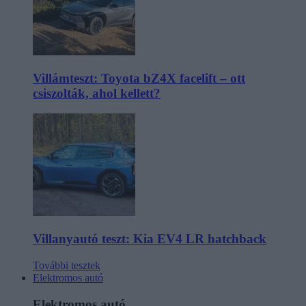
Villámteszt: Toyota bZ4X facelift – ott
csiszolták, ahol kellett?
Villanyautó teszt: Kia EV4 LR hatchback
További tesztek
Elektromos autó
Elektromos autó