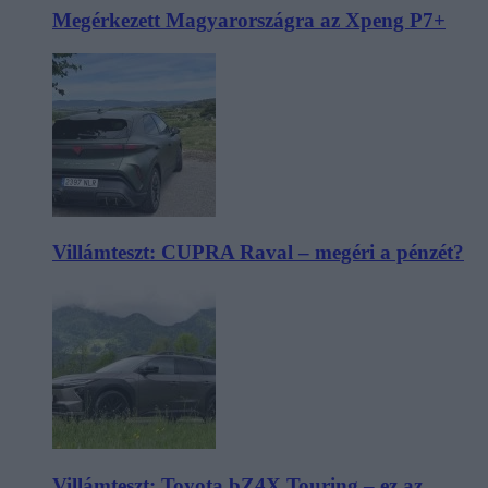
Megérkezett Magyarországra az Xpeng P7+
Villámteszt: CUPRA Raval – megéri a pénzét?
Villámteszt: Toyota bZ4X Touring – ez az,