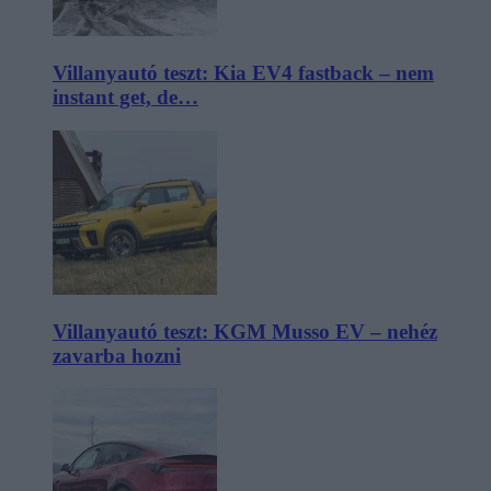
Villanyautó teszt: Kia EV4 fastback – nem
instant get, de…
Villanyautó teszt: KGM Musso EV – nehéz
zavarba hozni