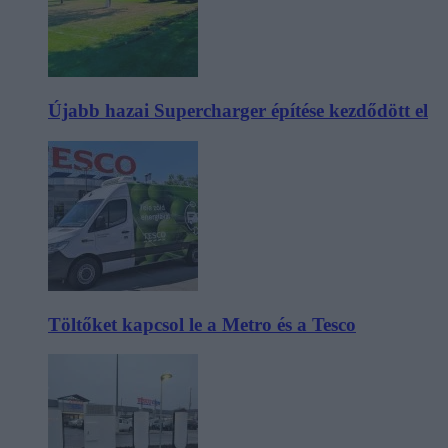
Újabb hazai Supercharger építése kezdődött el
Töltőket kapcsol le a Metro és a Tesco