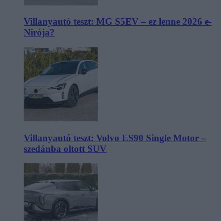
Villanyautó teszt: MG S5EV – ez lenne 2026 e-
Nirója?
Villanyautó teszt: Volvo ES90 Single Motor –
szedánba oltott SUV