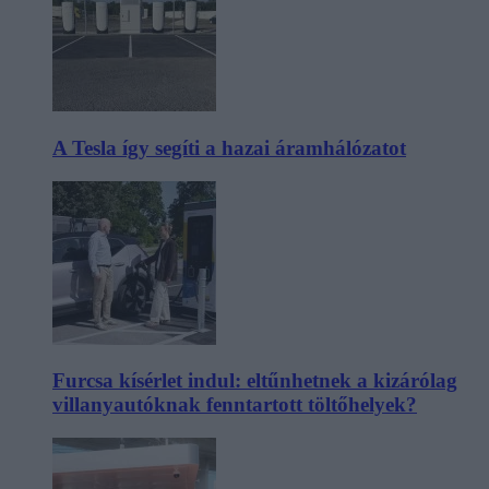
A Tesla így segíti a hazai áramhálózatot
Furcsa kísérlet indul: eltűnhetnek a kizárólag
villanyautóknak fenntartott töltőhelyek?