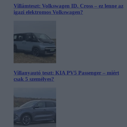
Villámteszt: Volkswagen ID. Cross – ez lenne az
igazi elektromos Volkswagen?
Villanyautó teszt: KIA PV5 Passenger – miért
csak 5 személyes?