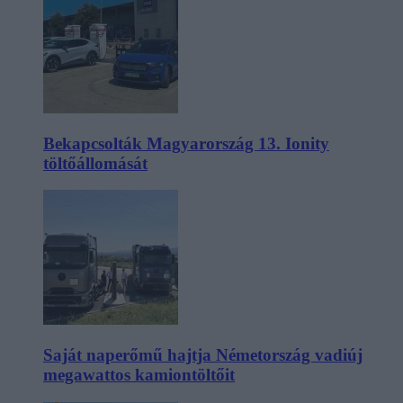
Bekapcsolták Magyarország 13. Ionity
töltőállomását
Saját naperőmű hajtja Németország vadiúj
megawattos kamiontöltőit