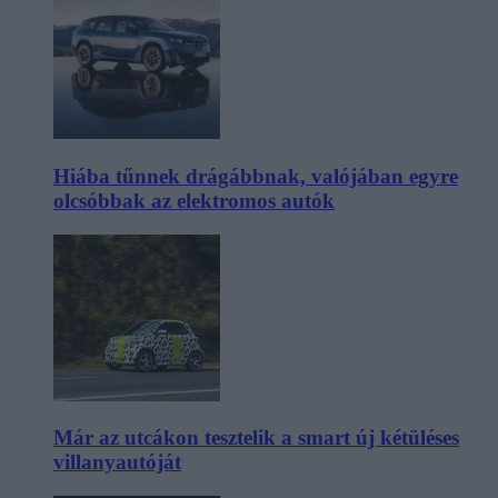
Hiába tűnnek drágábbnak, valójában egyre
olcsóbbak az elektromos autók
Már az utcákon tesztelik a smart új kétüléses
villanyautóját