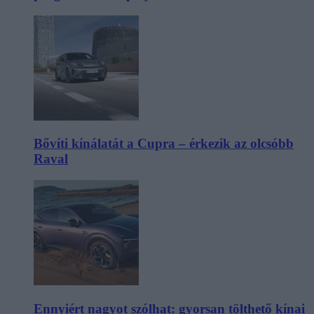
Bővíti kínálatát a Cupra – érkezik az olcsóbb
Raval
Ennyiért nagyot szólhat: gyorsan tölthető kínai