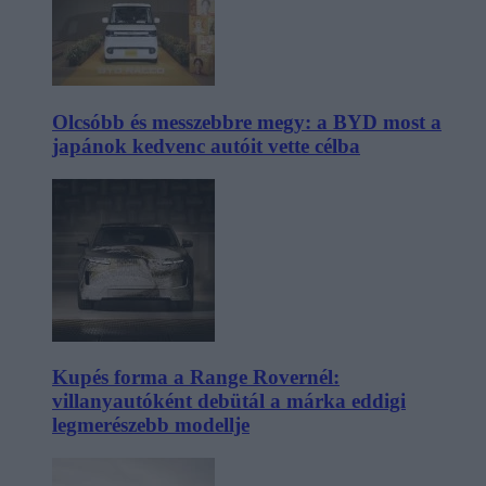
Olcsóbb és messzebbre megy: a BYD most a
japánok kedvenc autóit vette célba
Kupés forma a Range Rovernél:
villanyautóként debütál a márka eddigi
legmerészebb modellje