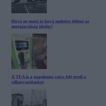
Hová ne menj és hová mehetsz tölteni az
energiaválság idején?
A TEA is a napelemes csúcs felé tereli a
villanyautósokat