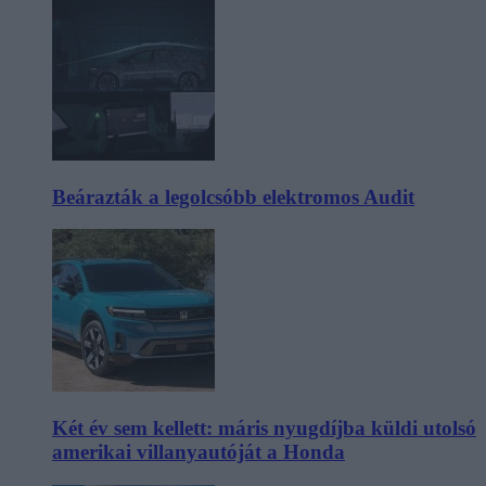
Beárazták a legolcsóbb elektromos Audit
Két év sem kellett: máris nyugdíjba küldi utolsó
amerikai villanyautóját a Honda