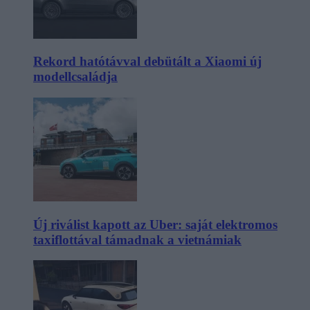
Rekord hatótávval debütált a Xiaomi új
modellcsaládja
Új riválist kapott az Uber: saját elektromos
taxiflottával támadnak a vietnámiak