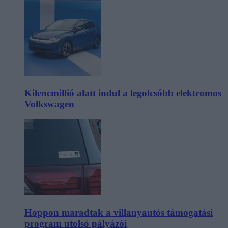
Kilencmillió alatt indul a legolcsóbb elektromos
Volkswagen
Hoppon maradtak a villanyautós támogatási
program utolsó pályázói