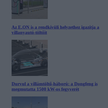
Az E.ON is a rendkívüli helyzethez igazítja a
villanyautó-töltőit
Durvul a villámtöltő-háború: a Dongfeng is
megmutatta 1500 kW-os fegyverét