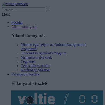
Menü
Főoldal
Állami támogatás
Állami támogatás
Minden egy helyen az Otthoni Energiatároló
Programról
Otthoni Energiatároló Program
Magánszemélyeknek
Cégeknek
Céges pályázat hírei
Korábbi pályázatok
Villanyautó tesztek
Villanyautó tesztek