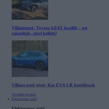
Villámteszt: Toyota bZ4X facelift – ott
csiszolták, ahol kellett?
Villanyautó teszt: Kia EV4 LR hatchback
További tesztek
Elektromos autó
Elektromos autó