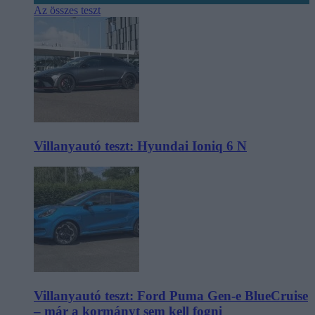
Az összes teszt
Villanyautó teszt: Hyundai Ioniq 6 N
Villanyautó teszt: Ford Puma Gen-e BlueCruise
– már a kormányt sem kell fogni