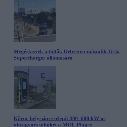
Megérkeztek a töltők Debrecen második Tesla
Supercharger állomására
Kilenc helyszínre telepít 300–600 kW-os
ultragyors töltőket a MOL Plugee