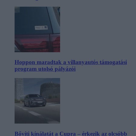
Hoppon maradtak a villanyautós támogatási
program utolsó pályázói
Bővíti kínálatát a Cupra – érkezik az olcsóbb