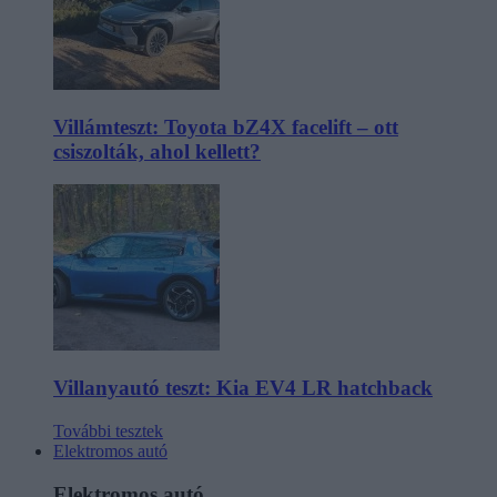
Villámteszt: Toyota bZ4X facelift – ott
csiszolták, ahol kellett?
Villanyautó teszt: Kia EV4 LR hatchback
További tesztek
Elektromos autó
Elektromos autó