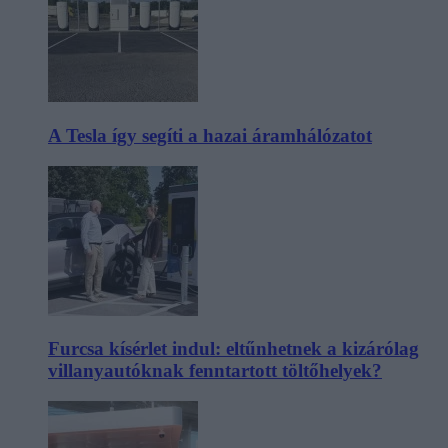
A Tesla így segíti a hazai áramhálózatot
Furcsa kísérlet indul: eltűnhetnek a kizárólag
villanyautóknak fenntartott töltőhelyek?