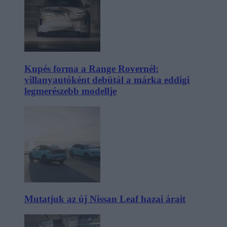
Kupés forma a Range Rovernél:
villanyautóként debütál a márka eddigi
legmerészebb modellje
Mutatjuk az új Nissan Leaf hazai árait