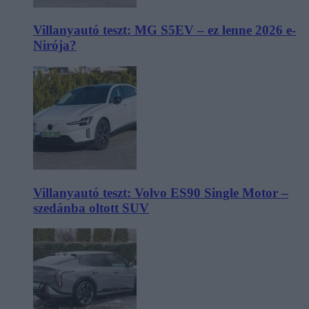
Villanyautó teszt: MG S5EV – ez lenne 2026 e-
Nirója?
Villanyautó teszt: Volvo ES90 Single Motor –
szedánba oltott SUV