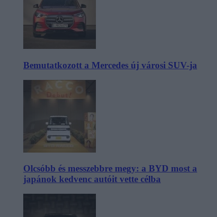
Bemutatkozott a Mercedes új városi SUV-ja
Olcsóbb és messzebbre megy: a BYD most a
japánok kedvenc autóit vette célba