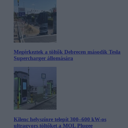
Megérkeztek a töltők Debrecen második Tesla
Supercharger állomására
Kilenc helyszínre telepít 300–600 kW-os
ultragyors töltőket a MOL Plugee