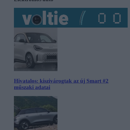
Hivatalos: kiszivárogtak az új Smart #2
műszaki adatai