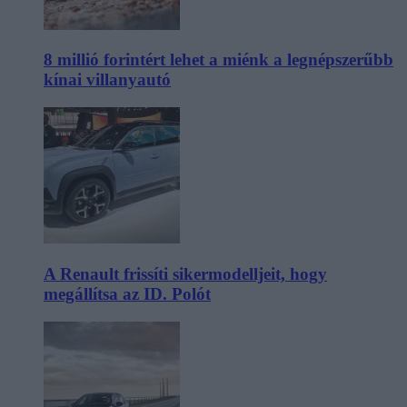
8 millió forintért lehet a miénk a legnépszerűbb
kínai villanyautó
A Renault frissíti sikermodelljeit, hogy
megállítsa az ID. Polót