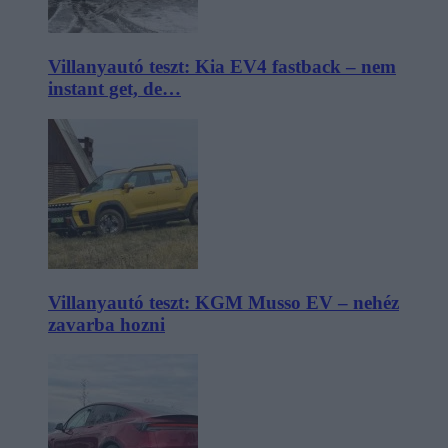
Villanyautó teszt: Kia EV4 fastback – nem
instant get, de…
Villanyautó teszt: KGM Musso EV – nehéz
zavarba hozni