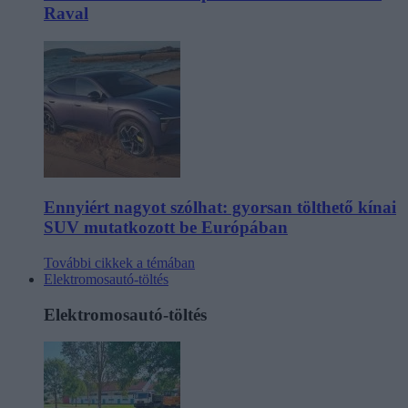
Raval
Ennyiért nagyot szólhat: gyorsan tölthető kínai
SUV mutatkozott be Európában
További cikkek a témában
Elektromosautó-töltés
Elektromosautó-töltés