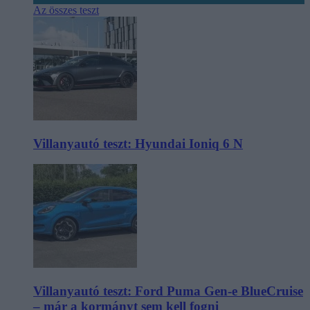
Az összes teszt
Villanyautó teszt: Hyundai Ioniq 6 N
Villanyautó teszt: Ford Puma Gen-e BlueCruise
– már a kormányt sem kell fogni