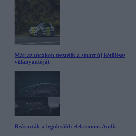
Már az utcákon tesztelik a smart új kétüléses
villanyautóját
Beárazták a legolcsóbb elektromos Audit