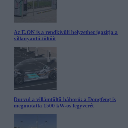
Az E.ON is a rendkívüli helyzethez igazítja a
villanyautó-töltőit
Durvul a villámtöltő-háború: a Dongfeng is
megmutatta 1500 kW-os fegyverét