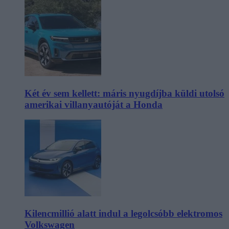
Két év sem kellett: máris nyugdíjba küldi utolsó
amerikai villanyautóját a Honda
Kilencmillió alatt indul a legolcsóbb elektromos
Volkswagen