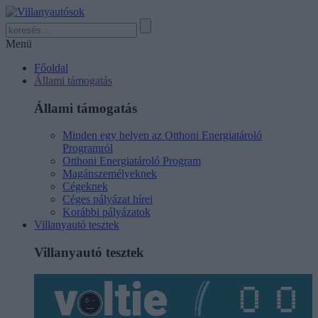
Menü
Főoldal
Állami támogatás
Állami támogatás
Minden egy helyen az Otthoni Energiatároló
Programról
Otthoni Energiatároló Program
Magánszemélyeknek
Cégeknek
Céges pályázat hírei
Korábbi pályázatok
Villanyautó tesztek
Villanyautó tesztek