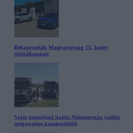
Bekapcsolták Magyarország 13. Ionity
töltőállomását
Saját naperőmű hajtja Németország vadiúj
megawattos kamiontöltőit