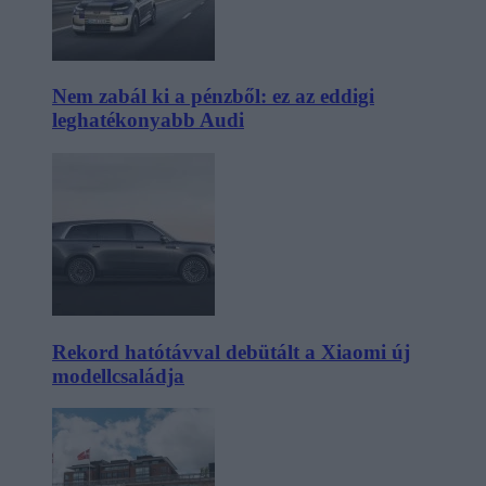
Nem zabál ki a pénzből: ez az eddigi
leghatékonyabb Audi
Rekord hatótávval debütált a Xiaomi új
modellcsaládja