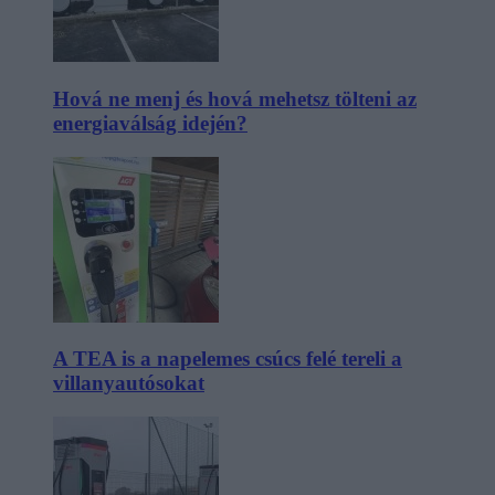
Hová ne menj és hová mehetsz tölteni az
energiaválság idején?
A TEA is a napelemes csúcs felé tereli a
villanyautósokat