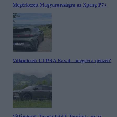
Megérkezett Magyarországra az Xpeng P7+
Villámteszt: CUPRA Raval – megéri a pénzét?
Villámteszt: Toyota bZ4X Touring – ez az,