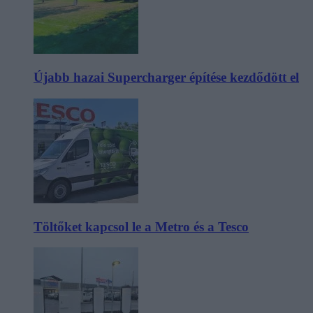
Újabb hazai Supercharger építése kezdődött el
Töltőket kapcsol le a Metro és a Tesco