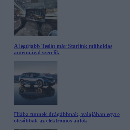
A legújabb Teslát már Starlink műholdas
antennával szerelik
Hiába tűnnek drágábbnak, valójában egyre
olcsóbbak az elektromos autók