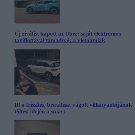
Új riválist kapott az Uber: saját elektromos
taxiflottával támadnak a vietnámiak
Itt a frissítés, brutálisat vágott villanyautójának
töltési idején a smart