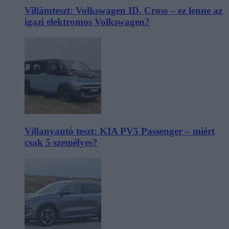
Villámteszt: Volkswagen ID. Cross – ez lenne az
igazi elektromos Volkswagen?
Villanyautó teszt: KIA PV5 Passenger – miért
csak 5 személyes?