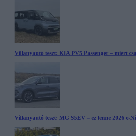
Villanyautó teszt: KIA PV5 Passenger – miért cs
Villanyautó teszt: MG S5EV – ez lenne 2026 e-N