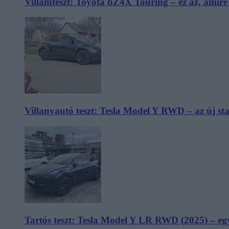
Villámteszt: Toyota bZ4X Touring – ez az, amir
Villanyautó teszt: Tesla Model Y RWD – az új s
Tartós teszt: Tesla Model Y LR RWD (2025) – egy 