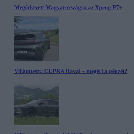
Megérkezett Magyarországra az Xpeng P7+
Villámteszt: CUPRA Raval – megéri a pénzét?