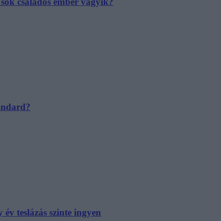
e sok családos ember vágyik?
tandard?
év teslázás szinte ingyen