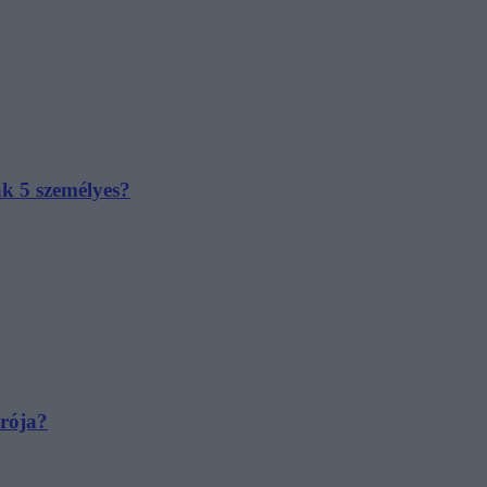
ak 5 személyes?
irója?