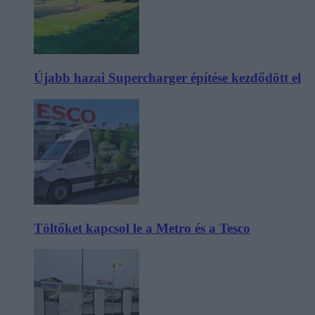
Újabb hazai Supercharger építése kezdődött el
Töltőket kapcsol le a Metro és a Tesco