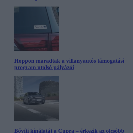
Hoppon maradtak a villanyautós támogatási
program utolsó pályázói
Bővíti kínálatát a Cupra – érkezik az olcsóbb