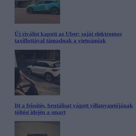
Új riválist kapott az Uber: saját elektromos
taxiflottával támadnak a vietnámiak
Itt a frissítés, brutálisat vágott villanyautójának
töltési idején a smart