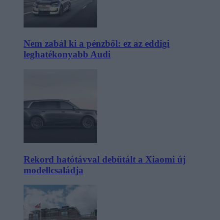
Nem zabál ki a pénzből: ez az eddigi
leghatékonyabb Audi
Rekord hatótávval debütált a Xiaomi új
modellcsaládja