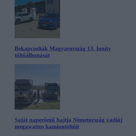
Bekapcsolták Magyarország 13. Ionity
töltőállomását
Saját naperőmű hajtja Németország vadiúj
megawattos kamiontöltőit