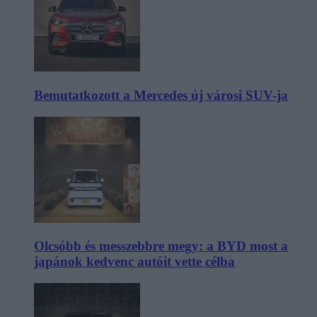
Bemutatkozott a Mercedes új városi SUV-ja
Olcsóbb és messzebbre megy: a BYD most a
japánok kedvenc autóit vette célba