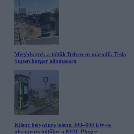
Megérkeztek a töltők Debrecen második Tesla
Supercharger állomására
Kilenc helyszínre telepít 300–600 kW-os
ultragyors töltőket a MOL Plugee