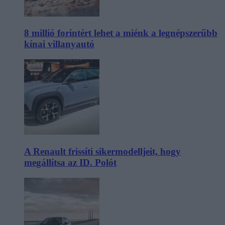
8 millió forintért lehet a miénk a legnépszerűbb
kínai villanyautó
A Renault frissíti sikermodelljeit, hogy
megállítsa az ID. Polót