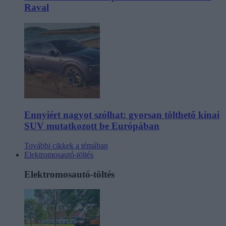
Raval
Ennyiért nagyot szólhat: gyorsan tölthető kínai
SUV mutatkozott be Európában
További cikkek a témában
Elektromosautó-töltés
Elektromosautó-töltés