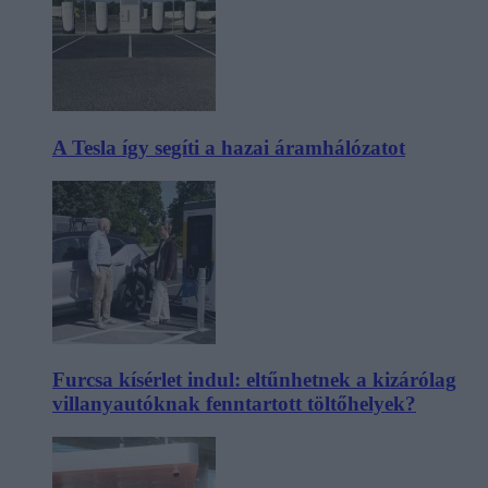
A Tesla így segíti a hazai áramhálózatot
Furcsa kísérlet indul: eltűnhetnek a kizárólag
villanyautóknak fenntartott töltőhelyek?