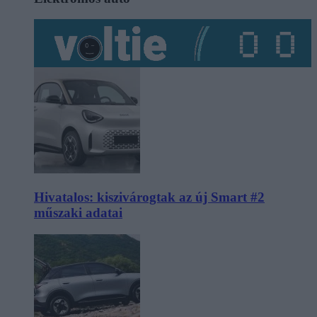
Hivatalos: kiszivárogtak az új Smart #2
műszaki adatai