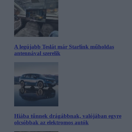
A legújabb Teslát már Starlink műholdas
antennával szerelik
Hiába tűnnek drágábbnak, valójában egyre
olcsóbbak az elektromos autók