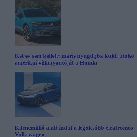
Két év sem kellett: máris nyugdíjba küldi utolsó
amerikai villanyautóját a Honda
Kilencmillió alatt indul a legolcsóbb elektromos
Volkswagen