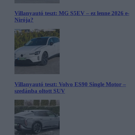
Villanyautó teszt: MG S5EV – ez lenne 2026 e-
Nirója?
Villanyautó teszt: Volvo ES90 Single Motor –
szedánba oltott SUV