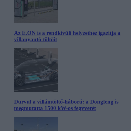
Az E.ON is a rendkívüli helyzethez igazítja a
villanyautó-töltőit
Durvul a villámtöltő-háború: a Dongfeng is
megmutatta 1500 kW-os fegyverét