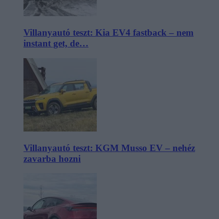
Villanyautó teszt: Kia EV4 fastback – nem
instant get, de…
Villanyautó teszt: KGM Musso EV – nehéz
zavarba hozni