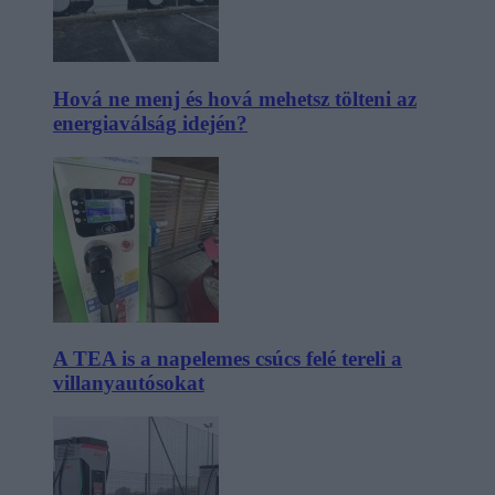
Hová ne menj és hová mehetsz tölteni az
energiaválság idején?
A TEA is a napelemes csúcs felé tereli a
villanyautósokat