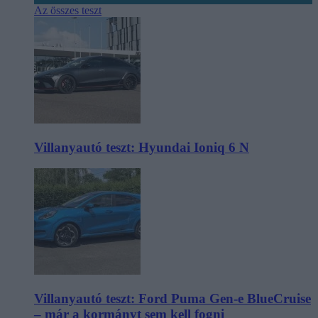
Az összes teszt
Villanyautó teszt: Hyundai Ioniq 6 N
Villanyautó teszt: Ford Puma Gen-e BlueCruise
– már a kormányt sem kell fogni