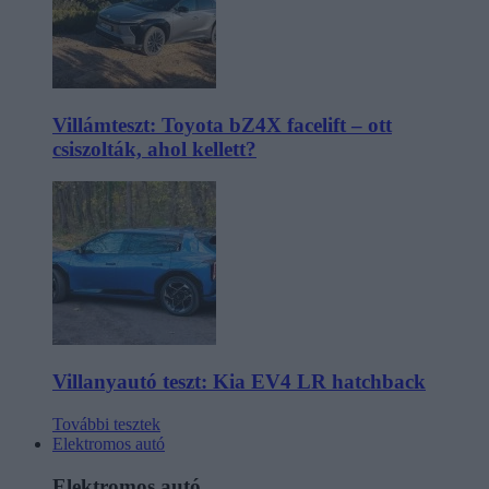
Villámteszt: Toyota bZ4X facelift – ott
csiszolták, ahol kellett?
Villanyautó teszt: Kia EV4 LR hatchback
További tesztek
Elektromos autó
Elektromos autó