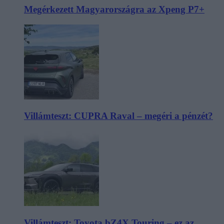
Megérkezett Magyarországra az Xpeng P7+
Villámteszt: CUPRA Raval – megéri a pénzét?
Villámteszt: Toyota bZ4X Touring – ez az,