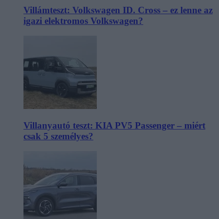
Villámteszt: Volkswagen ID. Cross – ez lenne az
igazi elektromos Volkswagen?
Villanyautó teszt: KIA PV5 Passenger – miért
csak 5 személyes?