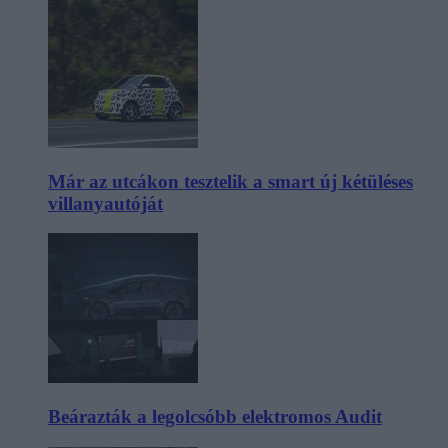
Már az utcákon tesztelik a smart új kétüléses
villanyautóját
Beárazták a legolcsóbb elektromos Audit