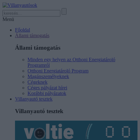
Menü
Főoldal
Állami támogatás
Állami támogatás
Minden egy helyen az Otthoni Energiatároló
Programról
Otthoni Energiatároló Program
Magánszemélyeknek
Cégeknek
Céges pályázat hírei
Korábbi pályázatok
Villanyautó tesztek
Villanyautó tesztek