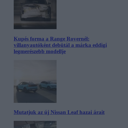
Kupés forma a Range Rovernél:
villanyautóként debütál a márka eddigi
legmerészebb modellje
Mutatjuk az új Nissan Leaf hazai árait