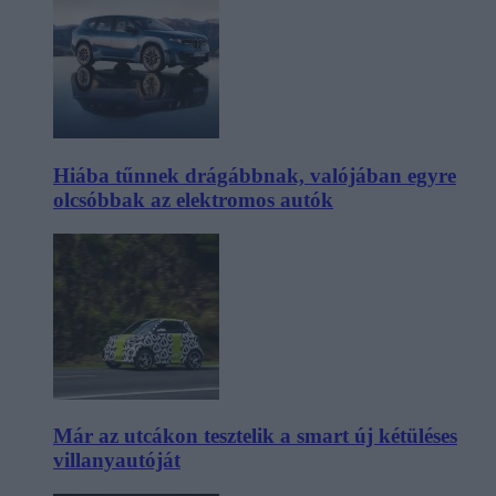
Hiába tűnnek drágábbnak, valójában egyre
olcsóbbak az elektromos autók
Már az utcákon tesztelik a smart új kétüléses
villanyautóját