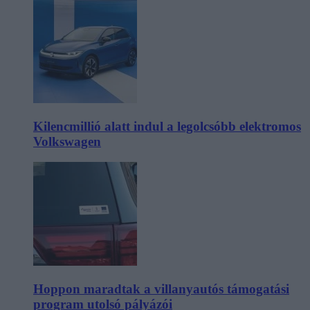
Kilencmillió alatt indul a legolcsóbb elektromos
Volkswagen
Hoppon maradtak a villanyautós támogatási
program utolsó pályázói