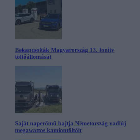
Bekapcsolták Magyarország 13. Ionity
töltőállomását
Saját naperőmű hajtja Németország vadiúj
megawattos kamiontöltőit