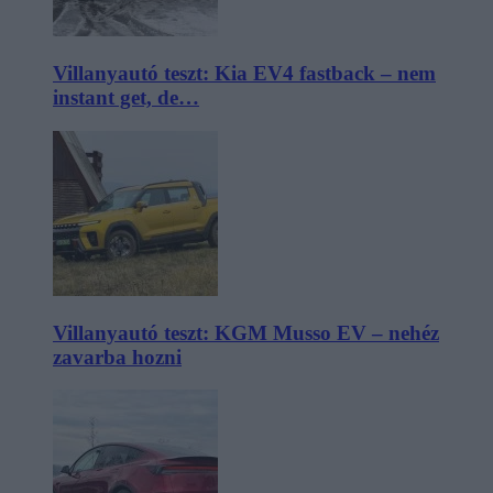
Villanyautó teszt: Kia EV4 fastback – nem
instant get, de…
Villanyautó teszt: KGM Musso EV – nehéz
zavarba hozni