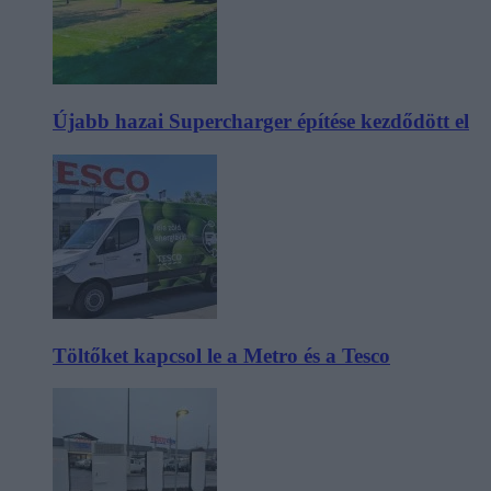
Újabb hazai Supercharger építése kezdődött el
Töltőket kapcsol le a Metro és a Tesco