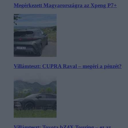
Megérkezett Magyarországra az Xpeng P7+
Villámteszt: CUPRA Raval – megéri a pénzét?
Villámteszt: Toyota bZ4X Touring – ez az,