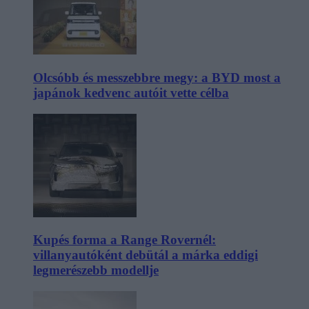
Olcsóbb és messzebbre megy: a BYD most a
japánok kedvenc autóit vette célba
Kupés forma a Range Rovernél:
villanyautóként debütál a márka eddigi
legmerészebb modellje