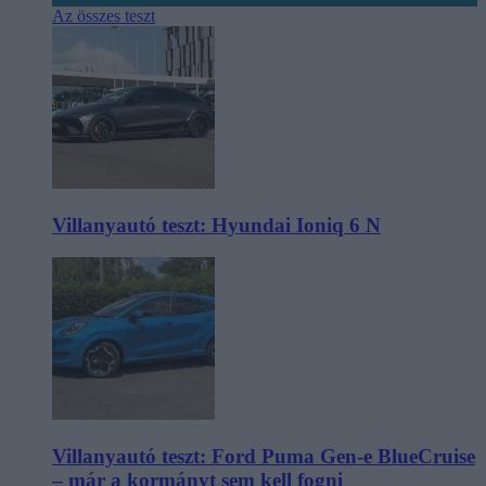
Az összes teszt
Villanyautó teszt: Hyundai Ioniq 6 N
Villanyautó teszt: Ford Puma Gen-e BlueCruise
– már a kormányt sem kell fogni