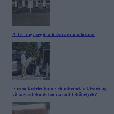
A Tesla így segíti a hazai áramhálózatot
Furcsa kísérlet indul: eltűnhetnek a kizárólag
villanyautóknak fenntartott töltőhelyek?