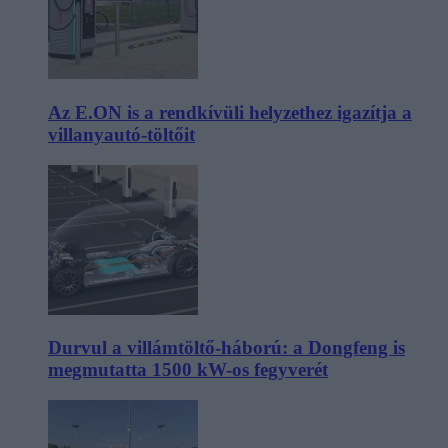
Az E.ON is a rendkívüli helyzethez igazítja a
villanyautó-töltőit
Durvul a villámtöltő-háború: a Dongfeng is
megmutatta 1500 kW-os fegyverét