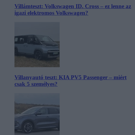
Villámteszt: Volkswagen ID. Cross – ez lenne az
igazi elektromos Volkswagen?
Villanyautó teszt: KIA PV5 Passenger – miért
csak 5 személyes?