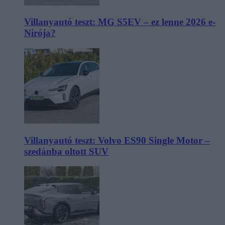
Villanyautó teszt: MG S5EV – ez lenne 2026 e-
Nirója?
Villanyautó teszt: Volvo ES90 Single Motor –
szedánba oltott SUV