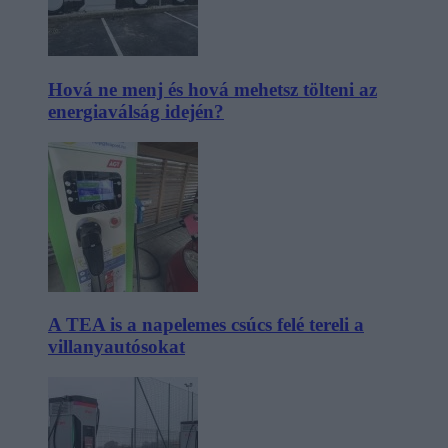
Hová ne menj és hová mehetsz tölteni az
energiaválság idején?
A TEA is a napelemes csúcs felé tereli a
villanyautósokat