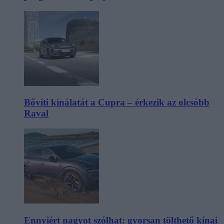
Bővíti kínálatát a Cupra – érkezik az olcsóbb
Raval
Ennyiért nagyot szólhat: gyorsan tölthető kínai