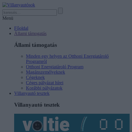
Menü
Főoldal
Állami támogatás
Állami támogatás
Minden egy helyen az Otthoni Energiatároló
Programról
Otthoni Energiatároló Program
Magánszemélyeknek
Cégeknek
Céges pályázat hírei
Korábbi pályázatok
Villanyautó tesztek
Villanyautó tesztek