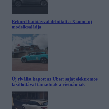
Rekord hatótávval debütált a Xiaomi új
modellcsaládja
Új riválist kapott az Uber: saját elektromos
taxiflottával támadnak a vietnámiak