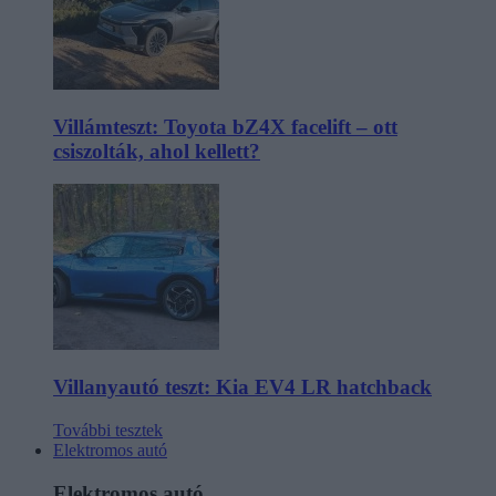
Villámteszt: Toyota bZ4X facelift – ott
csiszolták, ahol kellett?
Villanyautó teszt: Kia EV4 LR hatchback
További tesztek
Elektromos autó
Elektromos autó