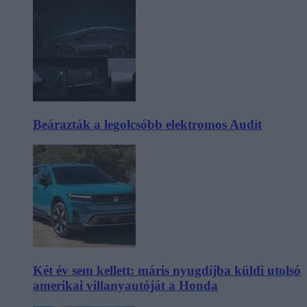
Beárazták a legolcsóbb elektromos Audit
Két év sem kellett: máris nyugdíjba küldi utolsó
amerikai villanyautóját a Honda