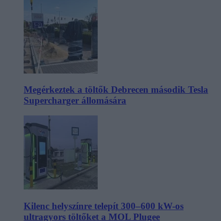
Megérkeztek a töltők Debrecen második Tesla
Supercharger állomására
Kilenc helyszínre telepít 300–600 kW-os
ultragyors töltőket a MOL Plugee