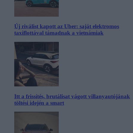
Új riválist kapott az Uber: saját elektromos
taxiflottával támadnak a vietnámiak
Itt a frissítés, brutálisat vágott villanyautójának
töltési idején a smart