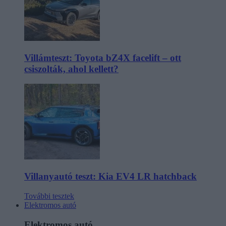
Villámteszt: Toyota bZ4X facelift – ott
csiszolták, ahol kellett?
Villanyautó teszt: Kia EV4 LR hatchback
További tesztek
Elektromos autó
Elektromos autó