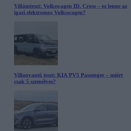
Villámteszt: Volkswagen ID. Cross – ez lenne az
igazi elektromos Volkswagen?
Villanyautó teszt: KIA PV5 Passenger – miért
csak 5 személyes?