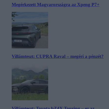
Megérkezett Magyarországra az Xpeng P7+
Villámteszt: CUPRA Raval – megéri a pénzét?
Villámteszt: Toyota bZ4X Touring – ez az,