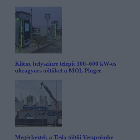
Kilenc helyszínre telepít 300–600 kW-os
ultragyors töltőket a MOL Plugee
Megérkeztek a Tesla töltői Veszprémbe