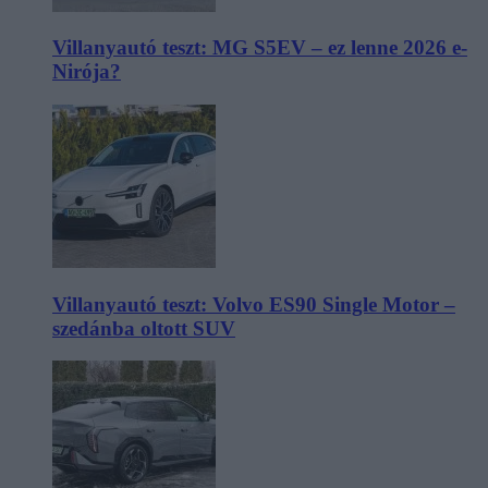
Villanyautó teszt: MG S5EV – ez lenne 2026 e-
Nirója?
Villanyautó teszt: Volvo ES90 Single Motor –
szedánba oltott SUV