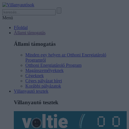
Menü
Főoldal
Állami támogatás
Állami támogatás
Minden egy helyen az Otthoni Energiatároló
Programról
Otthoni Energiatároló Program
Magánszemélyeknek
Cégeknek
Céges pályázat hírei
Korábbi pályázatok
Villanyautó tesztek
Villanyautó tesztek