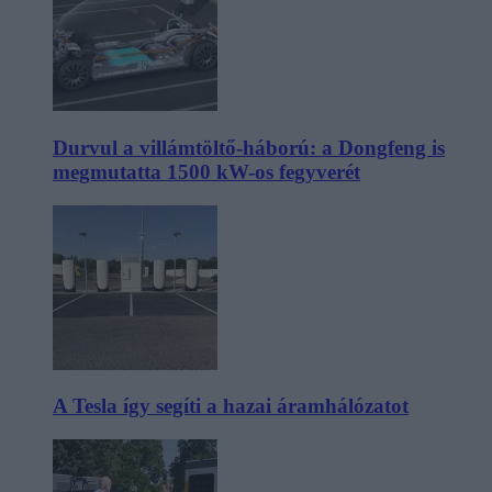
Durvul a villámtöltő-háború: a Dongfeng is
megmutatta 1500 kW-os fegyverét
A Tesla így segíti a hazai áramhálózatot