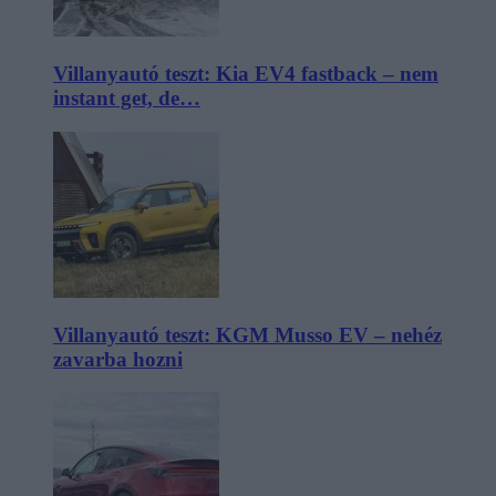
Villanyautó teszt: Kia EV4 fastback – nem
instant get, de…
Villanyautó teszt: KGM Musso EV – nehéz
zavarba hozni