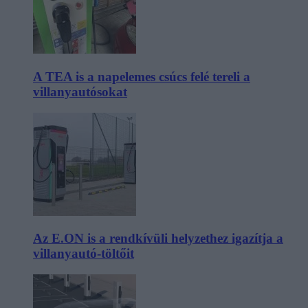
A TEA is a napelemes csúcs felé tereli a
villanyautósokat
Az E.ON is a rendkívüli helyzethez igazítja a
villanyautó-töltőit