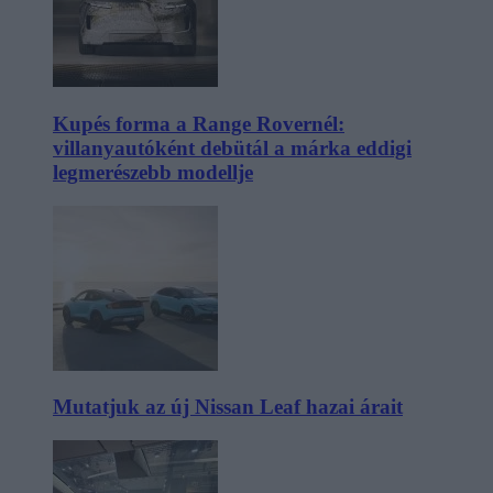
Kupés forma a Range Rovernél:
villanyautóként debütál a márka eddigi
legmerészebb modellje
Mutatjuk az új Nissan Leaf hazai árait