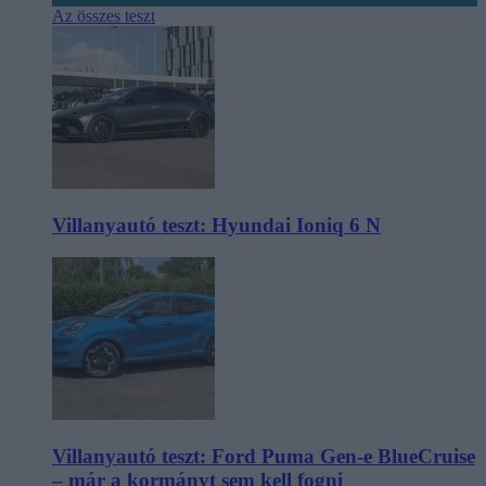
Az összes teszt
Villanyautó teszt: Hyundai Ioniq 6 N
Villanyautó teszt: Ford Puma Gen-e BlueCruise
– már a kormányt sem kell fogni