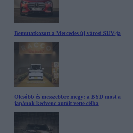
Bemutatkozott a Mercedes új városi SUV-ja
Olcsóbb és messzebbre megy: a BYD most a
japánok kedvenc autóit vette célba