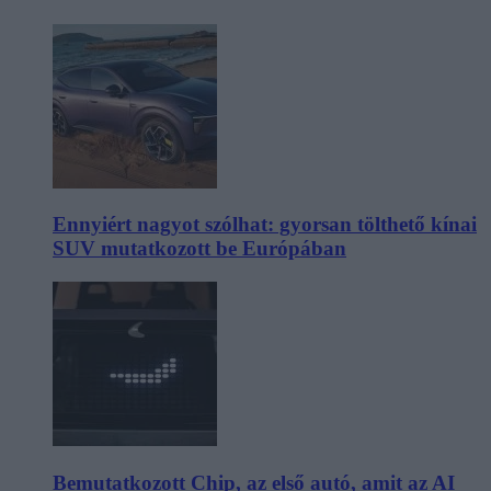
Ennyiért nagyot szólhat: gyorsan tölthető kínai
SUV mutatkozott be Európában
Bemutatkozott Chip, az első autó, amit az AI