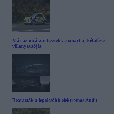
Már az utcákon tesztelik a smart új kétüléses
villanyautóját
Beárazták a legolcsóbb elektromos Audit