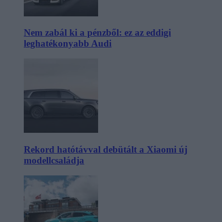
Nem zabál ki a pénzből: ez az eddigi
leghatékonyabb Audi
Rekord hatótávval debütált a Xiaomi új
modellcsaládja