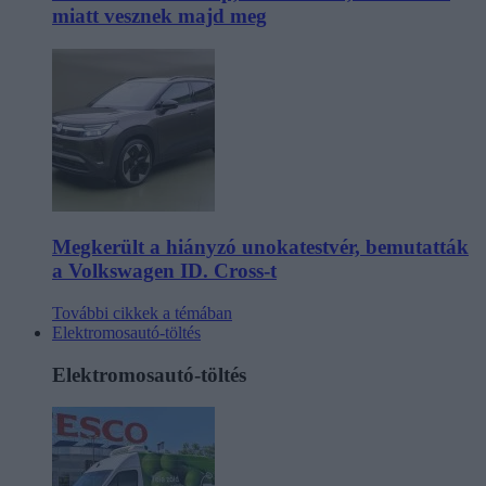
miatt vesznek majd meg
Megkerült a hiányzó unokatestvér, bemutatták
a Volkswagen ID. Cross-t
További cikkek a témában
Elektromosautó-töltés
Elektromosautó-töltés