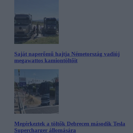
Saját naperőmű hajtja Németország vadiúj
megawattos kamiontöltőit
Megérkeztek a töltők Debrecen második Tesla
Supercharger állomására