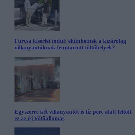
Furcsa kísérlet indul: eltűnhetnek a kizárólag
villanyautóknak fenntartott töltőhelyek?
Egyszerre két villanyautót is tíz perc alatt feltölt
ez az új töltőállomás