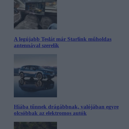
A legújabb Teslát már Starlink műholdas
antennával szerelik
Hiába tűnnek drágábbnak, valójában egyre
olcsóbbak az elektromos autók