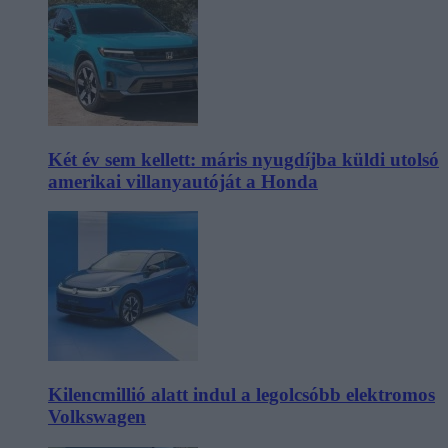
Két év sem kellett: máris nyugdíjba küldi utolsó
amerikai villanyautóját a Honda
Kilencmillió alatt indul a legolcsóbb elektromos
Volkswagen