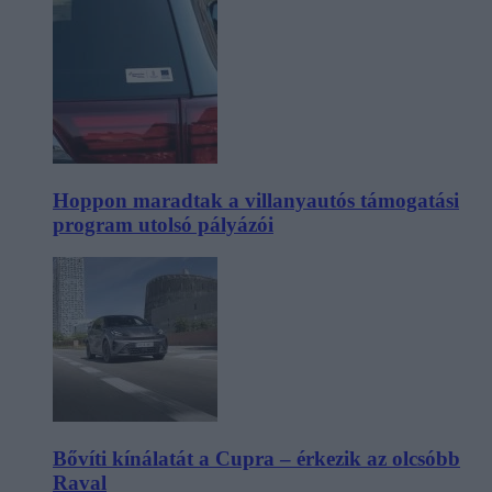
Hoppon maradtak a villanyautós támogatási
program utolsó pályázói
Bővíti kínálatát a Cupra – érkezik az olcsóbb
Raval