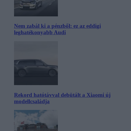
Nem zabál ki a pénzből: ez az eddigi
leghatékonyabb Audi
Rekord hatótávval debütált a Xiaomi új
modellcsaládja