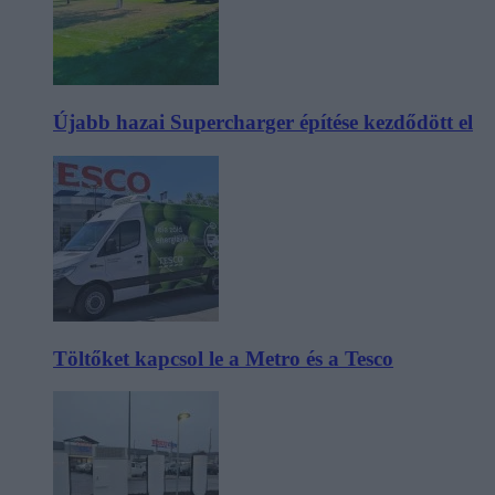
Újabb hazai Supercharger építése kezdődött el
Töltőket kapcsol le a Metro és a Tesco