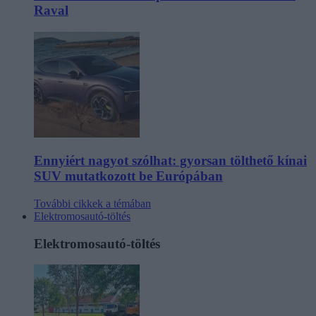
Raval
Ennyiért nagyot szólhat: gyorsan tölthető kínai
SUV mutatkozott be Európában
További cikkek a témában
Elektromosautó-töltés
Elektromosautó-töltés