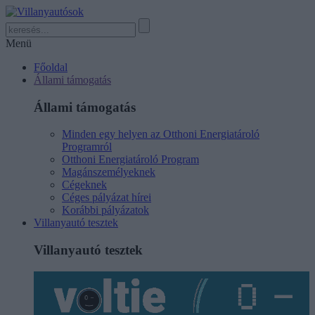
Menü
Főoldal
Állami támogatás
Állami támogatás
Minden egy helyen az Otthoni Energiatároló
Programról
Otthoni Energiatároló Program
Magánszemélyeknek
Cégeknek
Céges pályázat hírei
Korábbi pályázatok
Villanyautó tesztek
Villanyautó tesztek