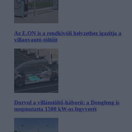
Az E.ON is a rendkívüli helyzethez igazítja a
villanyautó-töltőit
Durvul a villámtöltő-háború: a Dongfeng is
megmutatta 1500 kW-os fegyverét