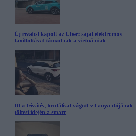
Új riválist kapott az Uber: saját elektromos
taxiflottával támadnak a vietnámiak
Itt a frissítés, brutálisat vágott villanyautójának
töltési idején a smart