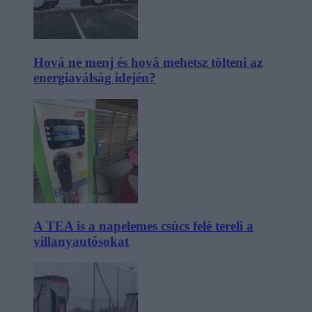
Hová ne menj és hová mehetsz tölteni az
energiaválság idején?
A TEA is a napelemes csúcs felé tereli a
villanyautósokat