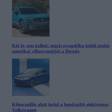
Két év sem kellett: máris nyugdíjba küldi utolsó
amerikai villanyautóját a Honda
Kilencmillió alatt indul a legolcsóbb elektromos
Volkswagen