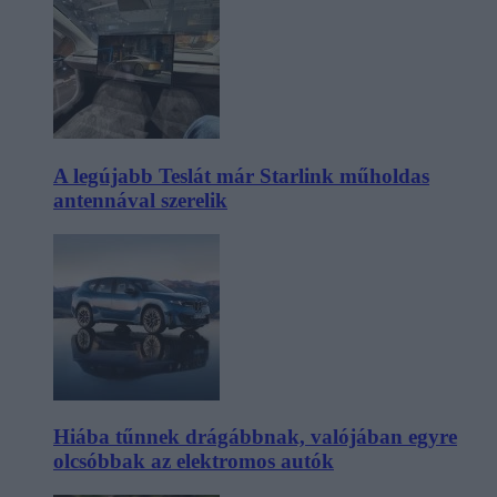
A legújabb Teslát már Starlink műholdas
antennával szerelik
Hiába tűnnek drágábbnak, valójában egyre
olcsóbbak az elektromos autók