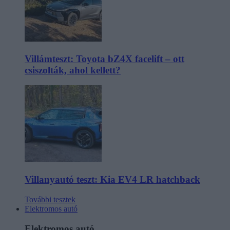
Villámteszt: Toyota bZ4X facelift – ott
csiszolták, ahol kellett?
Villanyautó teszt: Kia EV4 LR hatchback
További tesztek
Elektromos autó
Elektromos autó