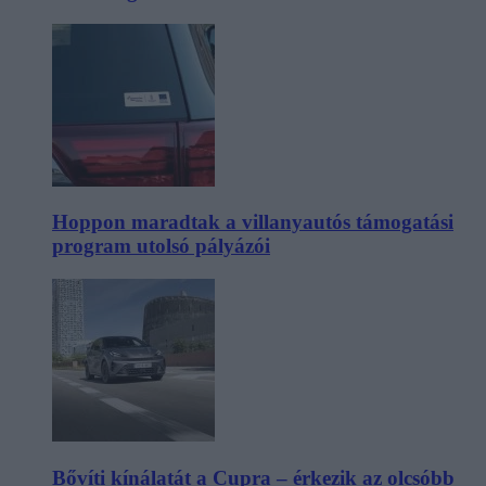
Hoppon maradtak a villanyautós támogatási
program utolsó pályázói
Bővíti kínálatát a Cupra – érkezik az olcsóbb