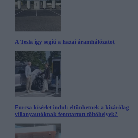
A Tesla így segíti a hazai áramhálózatot
Furcsa kísérlet indul: eltűnhetnek a kizárólag
villanyautóknak fenntartott töltőhelyek?