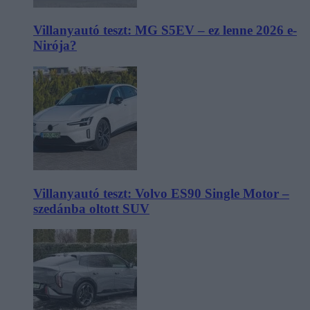
Villanyautó teszt: MG S5EV – ez lenne 2026 e-
Nirója?
Villanyautó teszt: Volvo ES90 Single Motor –
szedánba oltott SUV