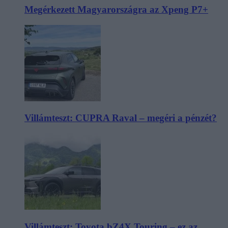
Megérkezett Magyarországra az Xpeng P7+
Villámteszt: CUPRA Raval – megéri a pénzét?
Villámteszt: Toyota bZ4X Touring – ez az,