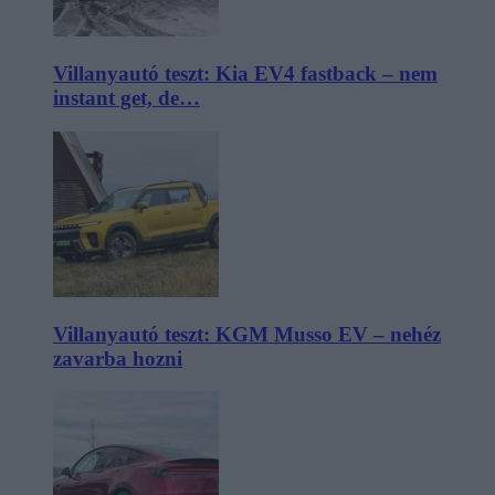
Villanyautó teszt: Kia EV4 fastback – nem
instant get, de…
Villanyautó teszt: KGM Musso EV – nehéz
zavarba hozni