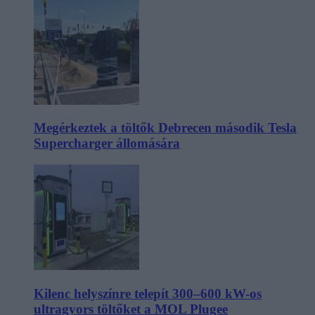
Megérkeztek a töltők Debrecen második Tesla
Supercharger állomására
Kilenc helyszínre telepít 300–600 kW-os
ultragyors töltőket a MOL Plugee