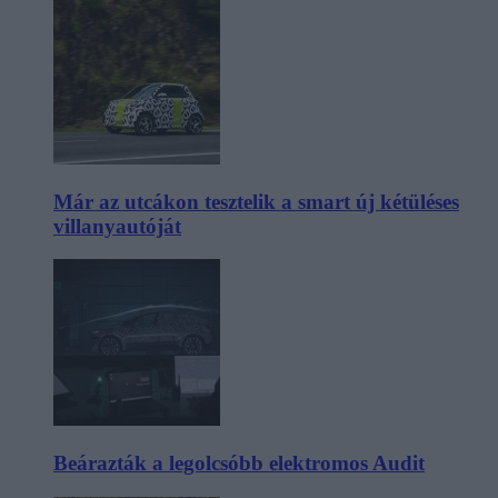
Már az utcákon tesztelik a smart új kétüléses
villanyautóját
Beárazták a legolcsóbb elektromos Audit