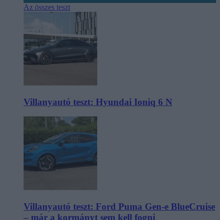
Az összes teszt
Villanyautó teszt: Hyundai Ioniq 6 N
Villanyautó teszt: Ford Puma Gen-e BlueCruise
– már a kormányt sem kell fogni