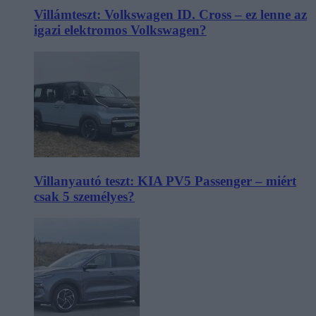
Villámteszt: Volkswagen ID. Cross – ez lenne az
igazi elektromos Volkswagen?
Villanyautó teszt: KIA PV5 Passenger – miért
csak 5 személyes?