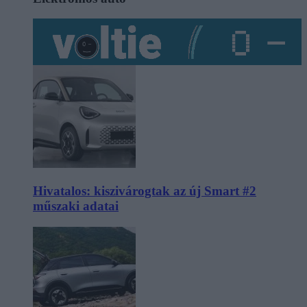
Hivatalos: kiszivárogtak az új Smart #2
műszaki adatai