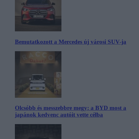
Bemutatkozott a Mercedes új városi SUV-ja
Olcsóbb és messzebbre megy: a BYD most a
japánok kedvenc autóit vette célba