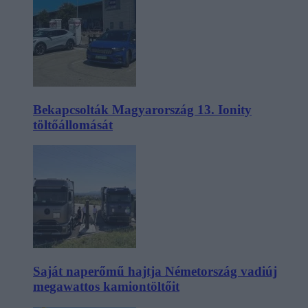
Bekapcsolták Magyarország 13. Ionity
töltőállomását
Saját naperőmű hajtja Németország vadiúj
megawattos kamiontöltőit