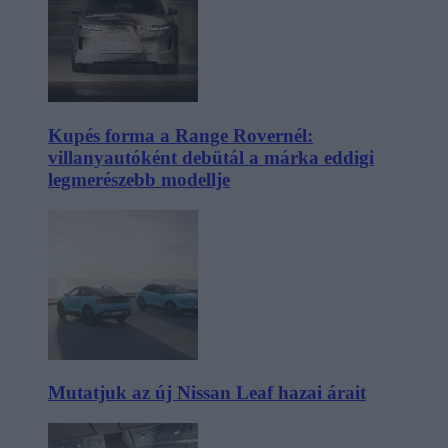
Kupés forma a Range Rovernél:
villanyautóként debütál a márka eddigi
legmerészebb modellje
Mutatjuk az új Nissan Leaf hazai árait