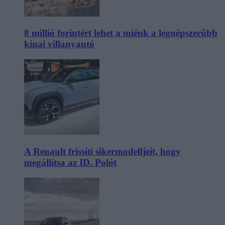
8 millió forintért lehet a miénk a legnépszerűbb
kínai villanyautó
A Renault frissíti sikermodelljeit, hogy
megállítsa az ID. Polót