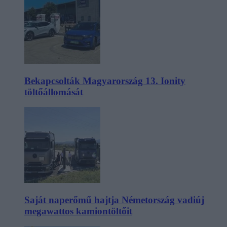
Bekapcsolták Magyarország 13. Ionity
töltőállomását
Saját naperőmű hajtja Németország vadiúj
megawattos kamiontöltőit