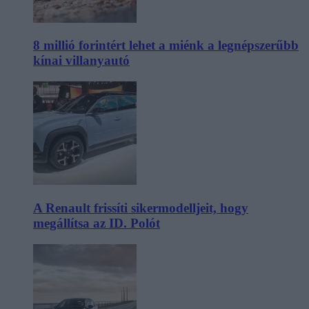
8 millió forintért lehet a miénk a legnépszerűbb
kínai villanyautó
A Renault frissíti sikermodelljeit, hogy
megállítsa az ID. Polót