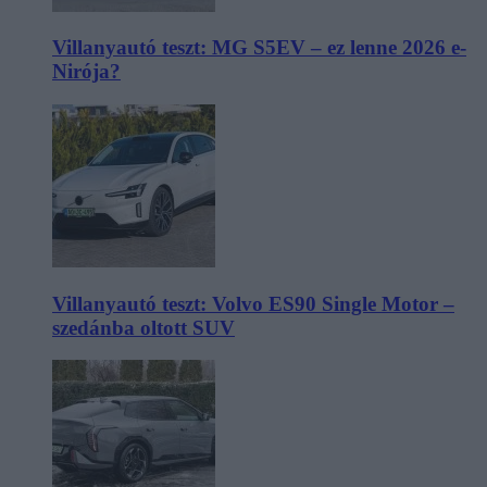
Villanyautó teszt: MG S5EV – ez lenne 2026 e-
Nirója?
Villanyautó teszt: Volvo ES90 Single Motor –
szedánba oltott SUV