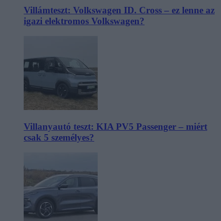
Villámteszt: Volkswagen ID. Cross – ez lenne az
igazi elektromos Volkswagen?
Villanyautó teszt: KIA PV5 Passenger – miért
csak 5 személyes?