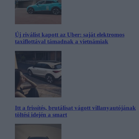
Új riválist kapott az Uber: saját elektromos
taxiflottával támadnak a vietnámiak
Itt a frissítés, brutálisat vágott villanyautójának
töltési idején a smart