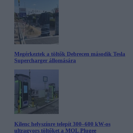
Megérkeztek a töltők Debrecen második Tesla
Supercharger állomására
Kilenc helyszínre telepít 300–600 kW-os
ultragyors töltőket a MOL Plugee