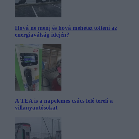
Hová ne menj és hová mehetsz tölteni az
energiaválság idején?
A TEA is a napelemes csúcs felé tereli a
villanyautósokat