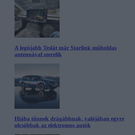
A legújabb Teslát már Starlink műholdas
antennával szerelik
Hiába tűnnek drágábbnak, valójában egyre
olcsóbbak az elektromos autók