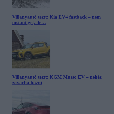
Villanyautó teszt: Kia EV4 fastback – nem
instant get, de…
Villanyautó teszt: KGM Musso EV – nehéz
zavarba hozni