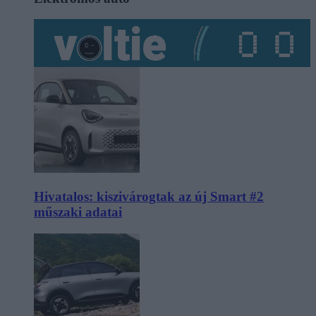
Hivatalos: kiszivárogtak az új Smart #2
műszaki adatai