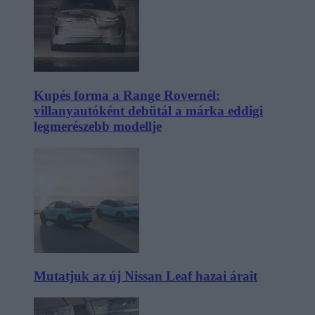
Kupés forma a Range Rovernél:
villanyautóként debütál a márka eddigi
legmerészebb modellje
Mutatjuk az új Nissan Leaf hazai árait