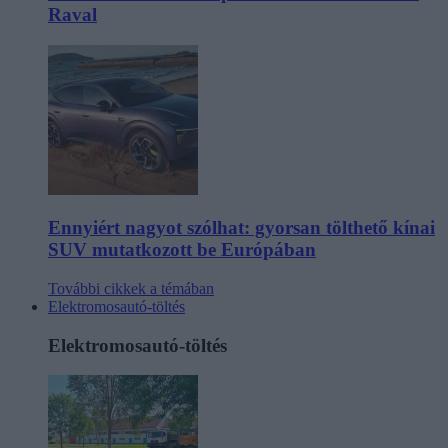
Raval
Ennyiért nagyot szólhat: gyorsan tölthető kínai
SUV mutatkozott be Európában
További cikkek a témában
Elektromosautó-töltés
Elektromosautó-töltés