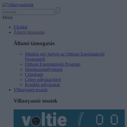
Menü
Főoldal
Állami támogatás
Állami támogatás
Minden egy helyen az Otthoni Energiatároló
Programról
Otthoni Energiatároló Program
Magánszemélyeknek
Cégeknek
Céges pályázat hírei
Korábbi pályázatok
Villanyautó tesztek
Villanyautó tesztek