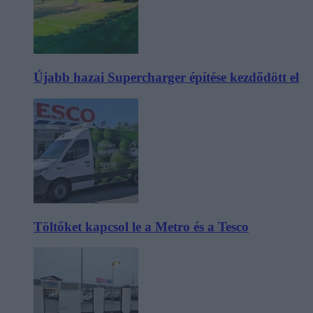
Újabb hazai Supercharger építése kezdődött el
Töltőket kapcsol le a Metro és a Tesco