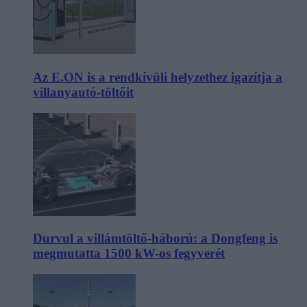
Az E.ON is a rendkívüli helyzethez igazítja a
villanyautó-töltőit
Durvul a villámtöltő-háború: a Dongfeng is
megmutatta 1500 kW-os fegyverét