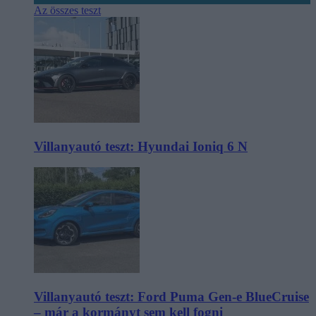
Az összes teszt
Villanyautó teszt: Hyundai Ioniq 6 N
Villanyautó teszt: Ford Puma Gen-e BlueCruise
– már a kormányt sem kell fogni