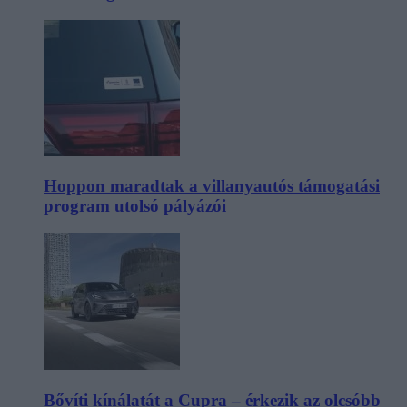
Hoppon maradtak a villanyautós támogatási
program utolsó pályázói
Bővíti kínálatát a Cupra – érkezik az olcsóbb