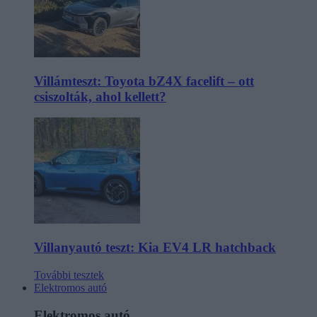
Villámteszt: Toyota bZ4X facelift – ott
csiszolták, ahol kellett?
Villanyautó teszt: Kia EV4 LR hatchback
További tesztek
Elektromos autó
Elektromos autó