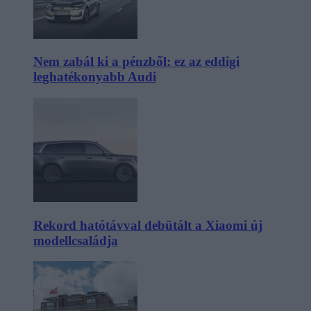
Nem zabál ki a pénzből: ez az eddigi
leghatékonyabb Audi
Rekord hatótávval debütált a Xiaomi új
modellcsaládja