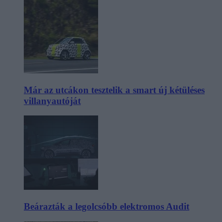
Már az utcákon tesztelik a smart új kétüléses
villanyautóját
Beárazták a legolcsóbb elektromos Audit