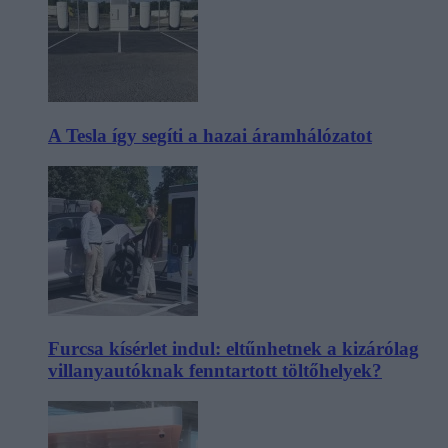
A Tesla így segíti a hazai áramhálózatot
Furcsa kísérlet indul: eltűnhetnek a kizárólag
villanyautóknak fenntartott töltőhelyek?