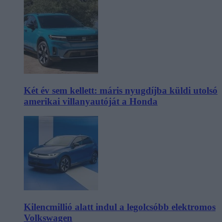
Két év sem kellett: máris nyugdíjba küldi utolsó
amerikai villanyautóját a Honda
Kilencmillió alatt indul a legolcsóbb elektromos
Volkswagen