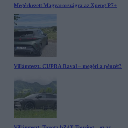
Megérkezett Magyarországra az Xpeng P7+
Villámteszt: CUPRA Raval – megéri a pénzét?
Villámteszt: Toyota bZ4X Touring – ez az,