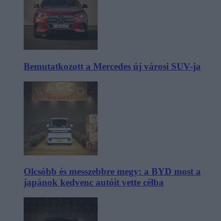
Bemutatkozott a Mercedes új városi SUV-ja
Olcsóbb és messzebbre megy: a BYD most a
japánok kedvenc autóit vette célba