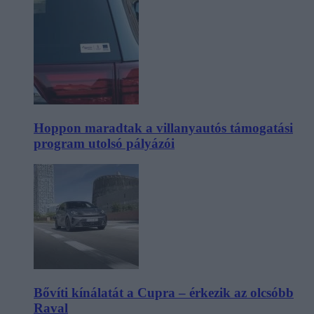
Hoppon maradtak a villanyautós támogatási
program utolsó pályázói
Bővíti kínálatát a Cupra – érkezik az olcsóbb
Raval