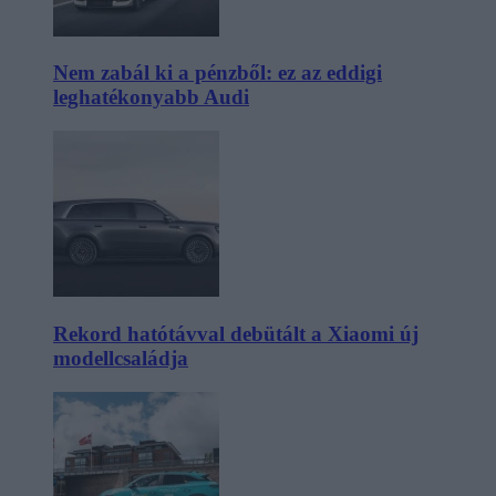
Nem zabál ki a pénzből: ez az eddigi
leghatékonyabb Audi
Rekord hatótávval debütált a Xiaomi új
modellcsaládja