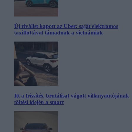
Új riválist kapott az Uber: saját elektromos
taxiflottával támadnak a vietnámiak
Itt a frissítés, brutálisat vágott villanyautójának
töltési idején a smart