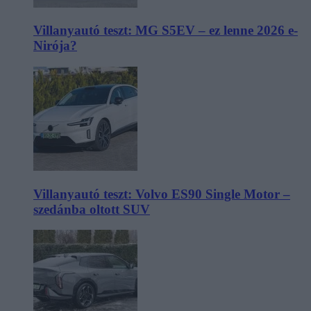
Villanyautó teszt: MG S5EV – ez lenne 2026 e-
Nirója?
Villanyautó teszt: Volvo ES90 Single Motor –
szedánba oltott SUV