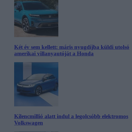
Két év sem kellett: máris nyugdíjba küldi utolsó
amerikai villanyautóját a Honda
Kilencmillió alatt indul a legolcsóbb elektromos
Volkswagen