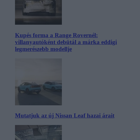
Kupés forma a Range Rovernél:
villanyautóként debütál a márka eddigi
legmerészebb modellje
Mutatjuk az új Nissan Leaf hazai árait