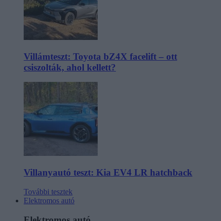
Villámteszt: Toyota bZ4X facelift – ott
csiszolták, ahol kellett?
Villanyautó teszt: Kia EV4 LR hatchback
További tesztek
Elektromos autó
Elektromos autó