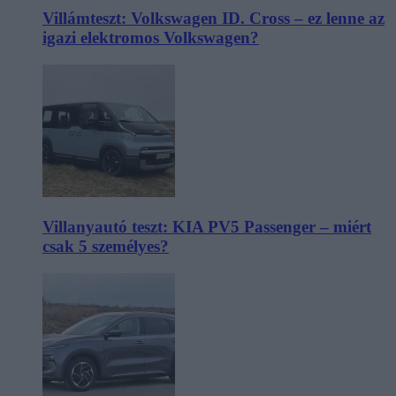
Villámteszt: Volkswagen ID. Cross – ez lenne az
igazi elektromos Volkswagen?
Villanyautó teszt: KIA PV5 Passenger – miért
csak 5 személyes?