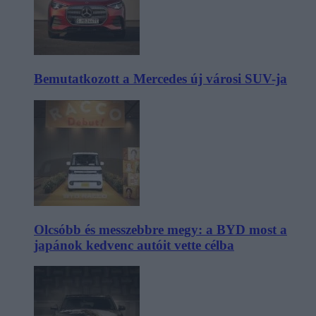
Bemutatkozott a Mercedes új városi SUV-ja
Olcsóbb és messzebbre megy: a BYD most a
japánok kedvenc autóit vette célba