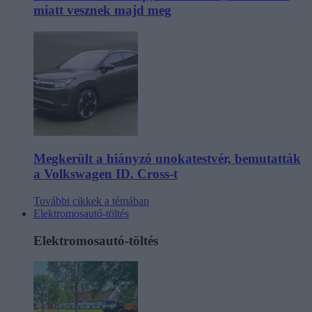
miatt vesznek majd meg
Megkerült a hiányzó unokatestvér, bemutatták
a Volkswagen ID. Cross-t
További cikkek a témában
Elektromosautó-töltés
Elektromosautó-töltés