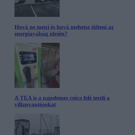
Hová ne menj és hová mehetsz tölteni az
energiaválság idején?
A TEA is a napelemes csúcs felé tereli a
villanyautósokat