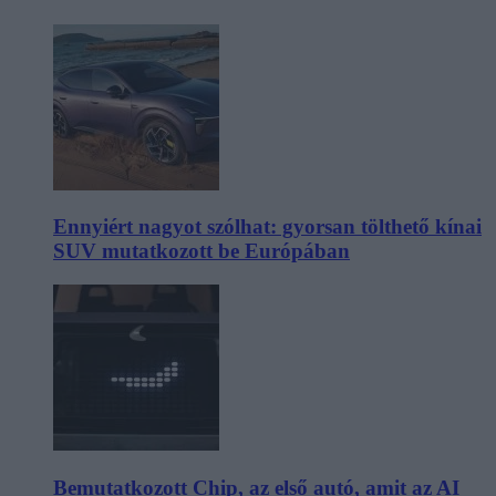
Ennyiért nagyot szólhat: gyorsan tölthető kínai
SUV mutatkozott be Európában
Bemutatkozott Chip, az első autó, amit az AI