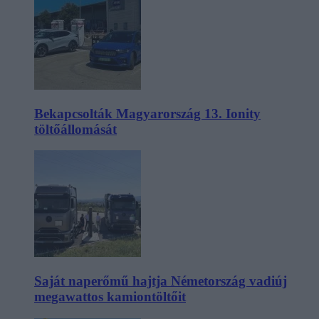
Bekapcsolták Magyarország 13. Ionity
töltőállomását
Saját naperőmű hajtja Németország vadiúj
megawattos kamiontöltőit