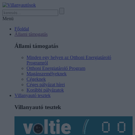
Menü
Főoldal
Állami támogatás
Állami támogatás
Minden egy helyen az Otthoni Energiatároló
Programról
Otthoni Energiatároló Program
Magánszemélyeknek
Cégeknek
Céges pályázat hírei
Korábbi pályázatok
Villanyautó tesztek
Villanyautó tesztek