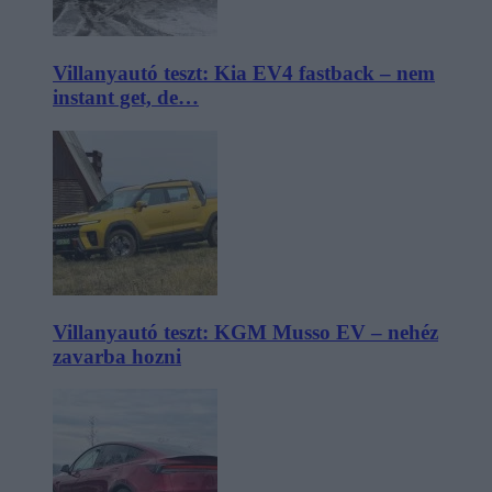
Villanyautó teszt: Kia EV4 fastback – nem
instant get, de…
Villanyautó teszt: KGM Musso EV – nehéz
zavarba hozni