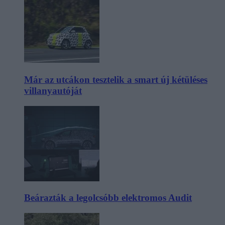
Már az utcákon tesztelik a smart új kétüléses
villanyautóját
Beárazták a legolcsóbb elektromos Audit