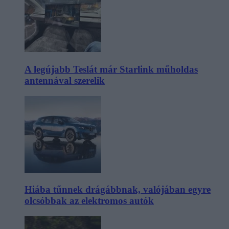
A legújabb Teslát már Starlink műholdas
antennával szerelik
Hiába tűnnek drágábbnak, valójában egyre
olcsóbbak az elektromos autók