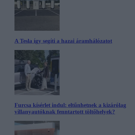
A Tesla így segíti a hazai áramhálózatot
Furcsa kísérlet indul: eltűnhetnek a kizárólag
villanyautóknak fenntartott töltőhelyek?