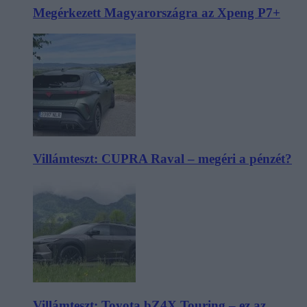
Megérkezett Magyarországra az Xpeng P7+
Villámteszt: CUPRA Raval – megéri a pénzét?
Villámteszt: Toyota bZ4X Touring – ez az,