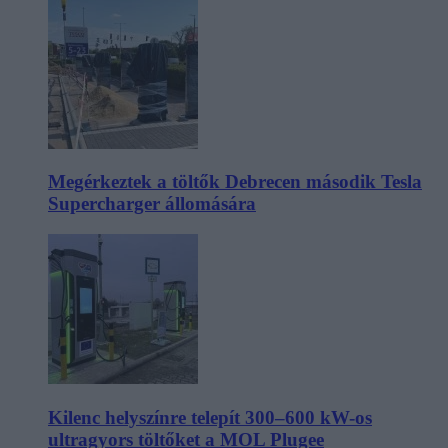
Megérkeztek a töltők Debrecen második Tesla
Supercharger állomására
Kilenc helyszínre telepít 300–600 kW-os
ultragyors töltőket a MOL Plugee