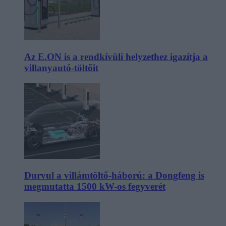
Az E.ON is a rendkívüli helyzethez igazítja a
villanyautó-töltőit
Durvul a villámtöltő-háború: a Dongfeng is
megmutatta 1500 kW-os fegyverét