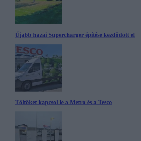
Újabb hazai Supercharger építése kezdődött el
Töltőket kapcsol le a Metro és a Tesco