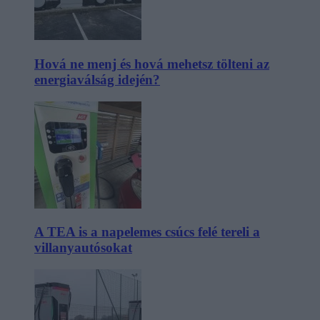
Hová ne menj és hová mehetsz tölteni az
energiaválság idején?
A TEA is a napelemes csúcs felé tereli a
villanyautósokat