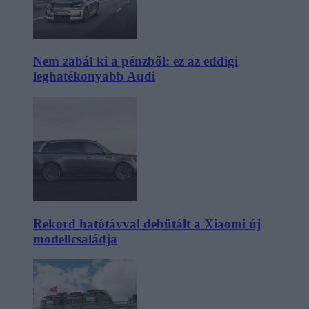
Nem zabál ki a pénzből: ez az eddigi
leghatékonyabb Audi
Rekord hatótávval debütált a Xiaomi új
modellcsaládja