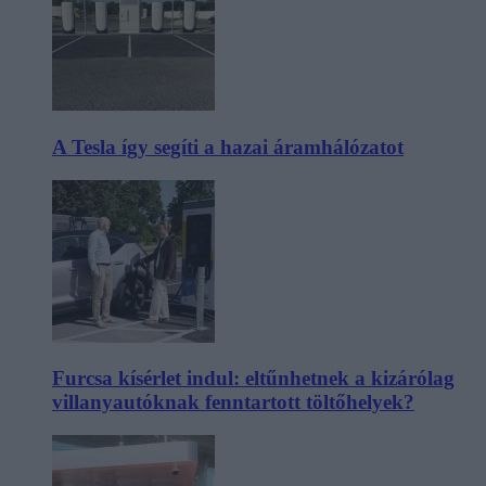
A Tesla így segíti a hazai áramhálózatot
Furcsa kísérlet indul: eltűnhetnek a kizárólag
villanyautóknak fenntartott töltőhelyek?