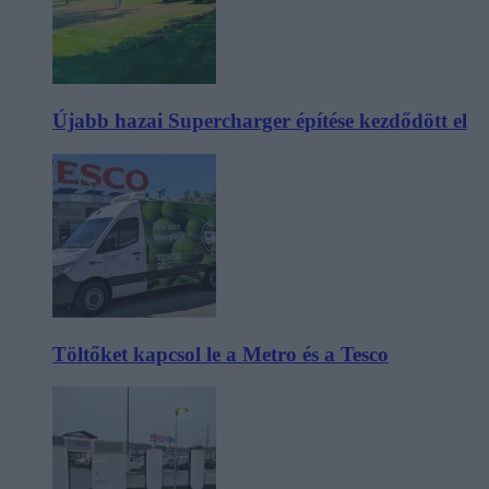
Újabb hazai Supercharger építése kezdődött el
Töltőket kapcsol le a Metro és a Tesco