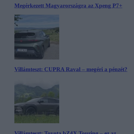
Megérkezett Magyarországra az Xpeng P7+
Villámteszt: CUPRA Raval – megéri a pénzét?
Villámteszt: Toyota bZ4X Touring – ez az,