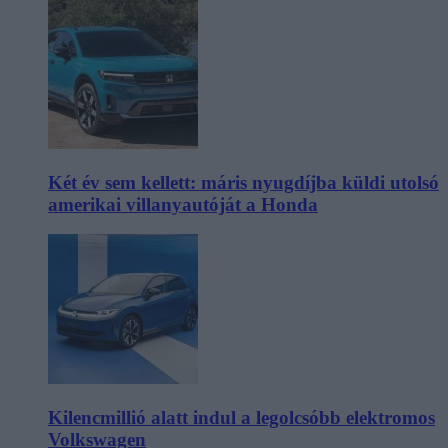
Két év sem kellett: máris nyugdíjba küldi utolsó
amerikai villanyautóját a Honda
Kilencmillió alatt indul a legolcsóbb elektromos
Volkswagen