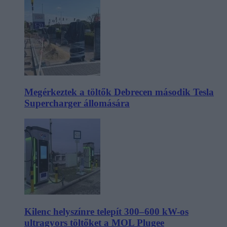
Megérkeztek a töltők Debrecen második Tesla
Supercharger állomására
Kilenc helyszínre telepít 300–600 kW-os
ultragyors töltőket a MOL Plugee