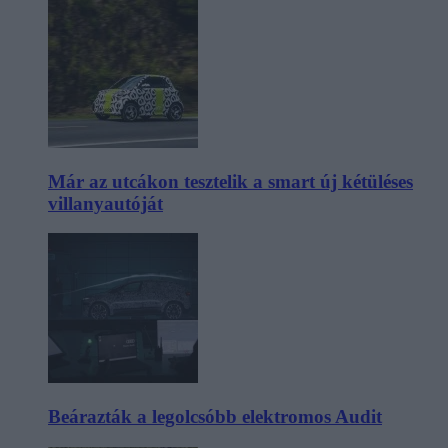
Már az utcákon tesztelik a smart új kétüléses
villanyautóját
Beárazták a legolcsóbb elektromos Audit