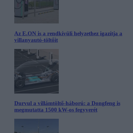
Az E.ON is a rendkívüli helyzethez igazítja a
villanyautó-töltőit
Durvul a villámtöltő-háború: a Dongfeng is
megmutatta 1500 kW-os fegyverét