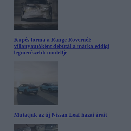
Kupés forma a Range Rovernél:
villanyautóként debütál a márka eddigi
legmerészebb modellje
Mutatjuk az új Nissan Leaf hazai árait