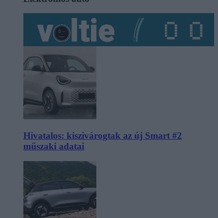
Hivatalos: kiszivárogtak az új Smart #2
műszaki adatai