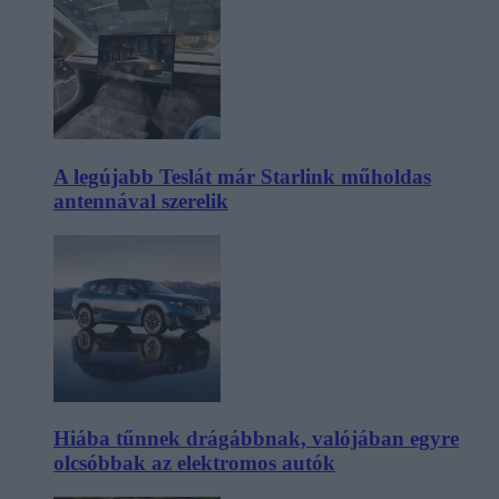
A legújabb Teslát már Starlink műholdas
antennával szerelik
Hiába tűnnek drágábbnak, valójában egyre
olcsóbbak az elektromos autók