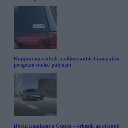
Hoppon maradtak a villanyautós támogatási
program utolsó pályázói
Bővíti kínálatát a Cupra – érkezik az olcsóbb