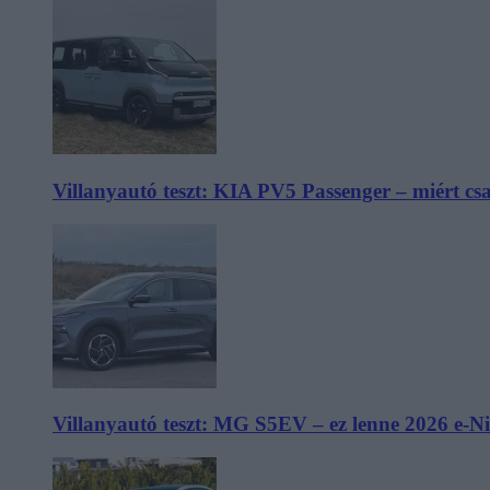
Villanyautó teszt: KIA PV5 Passenger – miért cs
Villanyautó teszt: MG S5EV – ez lenne 2026 e-N