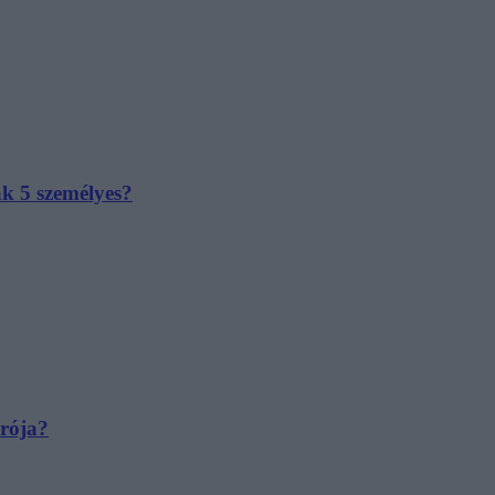
ak 5 személyes?
irója?