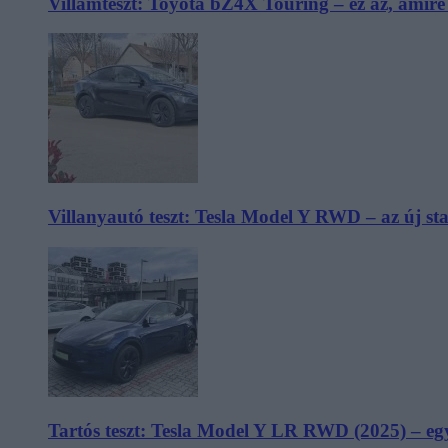
Villámteszt: Toyota bZ4X Touring – ez az, amir
Villanyautó teszt: Tesla Model Y RWD – az új s
Tartós teszt: Tesla Model Y LR RWD (2025) – egy 