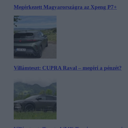
Megérkezett Magyarországra az Xpeng P7+
Villámteszt: CUPRA Raval – megéri a pénzét?