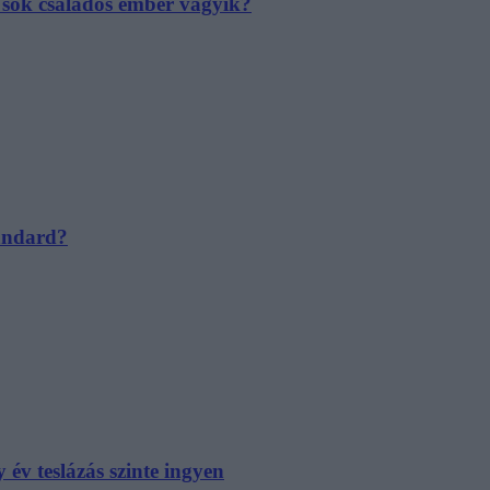
e sok családos ember vágyik?
tandard?
év teslázás szinte ingyen