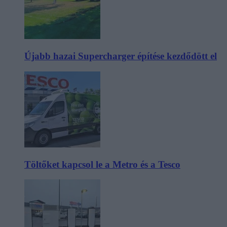
Újabb hazai Supercharger építése kezdődött el
Töltőket kapcsol le a Metro és a Tesco