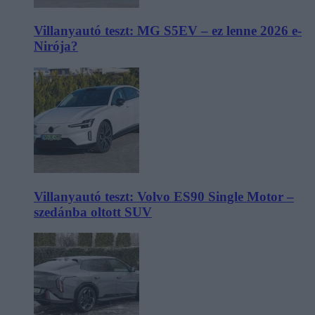
Villanyautó teszt: MG S5EV – ez lenne 2026 e-
Nirója?
Villanyautó teszt: Volvo ES90 Single Motor –
szedánba oltott SUV