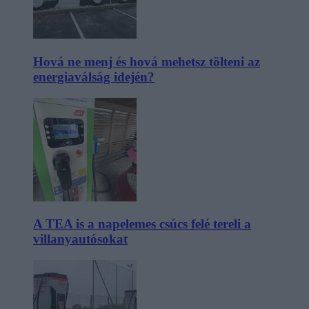
Hová ne menj és hová mehetsz tölteni az
energiaválság idején?
A TEA is a napelemes csúcs felé tereli a
villanyautósokat