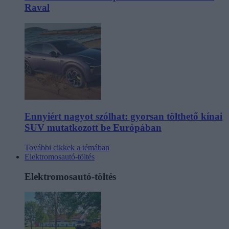
Raval
Ennyiért nagyot szólhat: gyorsan tölthető kínai
SUV mutatkozott be Európában
További cikkek a témában
Elektromosautó-töltés
Elektromosautó-töltés