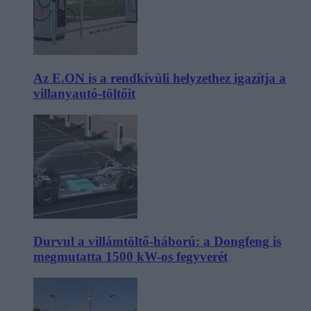
Az E.ON is a rendkívüli helyzethez igazítja a
villanyautó-töltőit
Durvul a villámtöltő-háború: a Dongfeng is
megmutatta 1500 kW-os fegyverét