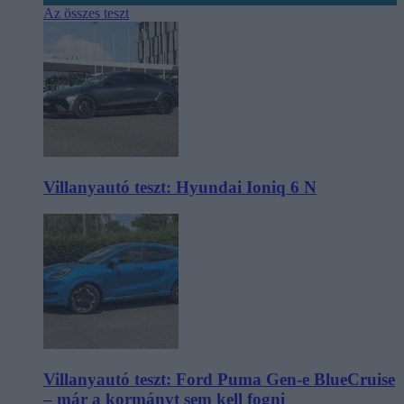
Az összes teszt
Villanyautó teszt: Hyundai Ioniq 6 N
Villanyautó teszt: Ford Puma Gen-e BlueCruise
– már a kormányt sem kell fogni