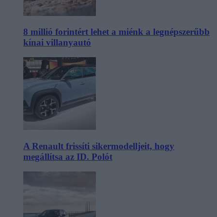
8 millió forintért lehet a miénk a legnépszerűbb
kínai villanyautó
A Renault frissíti sikermodelljeit, hogy
megállítsa az ID. Polót