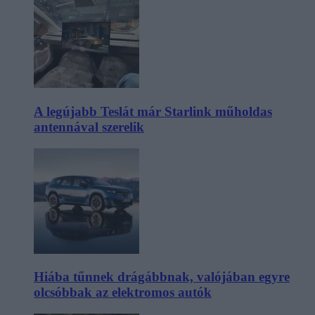
A legújabb Teslát már Starlink műholdas
antennával szerelik
Hiába tűnnek drágábbnak, valójában egyre
olcsóbbak az elektromos autók