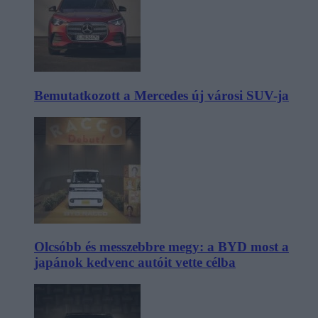
Bemutatkozott a Mercedes új városi SUV-ja
Olcsóbb és messzebbre megy: a BYD most a
japánok kedvenc autóit vette célba