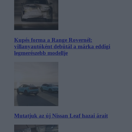
Kupés forma a Range Rovernél:
villanyautóként debütál a márka eddigi
legmerészebb modellje
Mutatjuk az új Nissan Leaf hazai árait