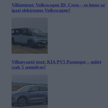
Villámteszt: Volkswagen ID. Cross – ez lenne az
igazi elektromos Volkswagen?
Villanyautó teszt: KIA PV5 Passenger – miért
csak 5 személyes?