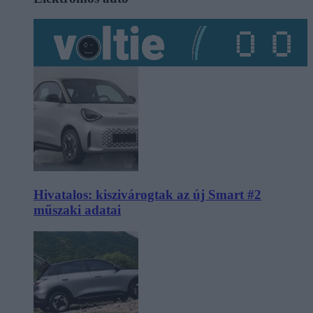
Hivatalos: kiszivárogtak az új Smart #2
műszaki adatai