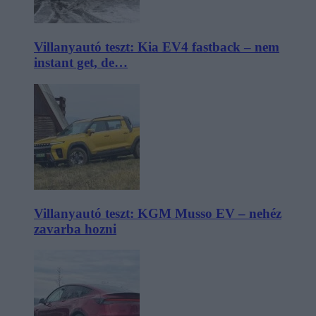
Villanyautó teszt: Kia EV4 fastback – nem
instant get, de…
Villanyautó teszt: KGM Musso EV – nehéz
zavarba hozni