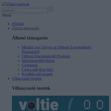
Menü
Főoldal
Állami támogatás
Állami támogatás
Minden egy helyen az Otthoni Energiatároló
Programról
Otthoni Energiatároló Program
Magánszemélyeknek
Cégeknek
Céges pályázat hírei
Korábbi pályázatok
Villanyautó tesztek
Villanyautó tesztek