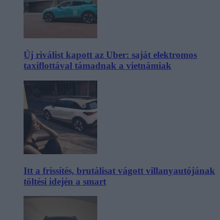
Új riválist kapott az Uber: saját elektromos
taxiflottával támadnak a vietnámiak
Itt a frissítés, brutálisat vágott villanyautójának
töltési idején a smart