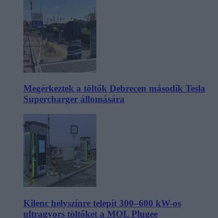
Megérkeztek a töltők Debrecen második Tesla
Supercharger állomására
Kilenc helyszínre telepít 300–600 kW-os
ultragyors töltőket a MOL Plugee