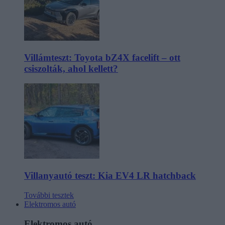
Villámteszt: Toyota bZ4X facelift – ott
csiszolták, ahol kellett?
Villanyautó teszt: Kia EV4 LR hatchback
További tesztek
Elektromos autó
Elektromos autó