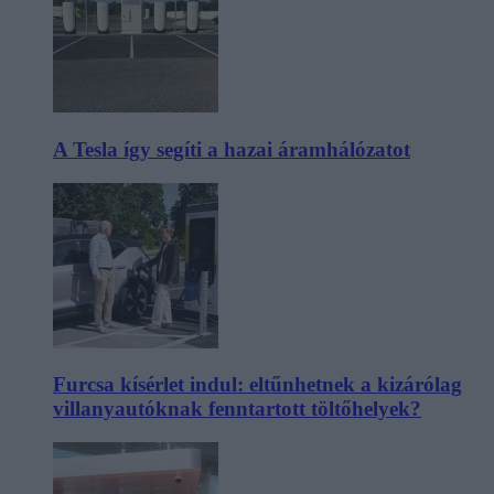
A Tesla így segíti a hazai áramhálózatot
Furcsa kísérlet indul: eltűnhetnek a kizárólag
villanyautóknak fenntartott töltőhelyek?