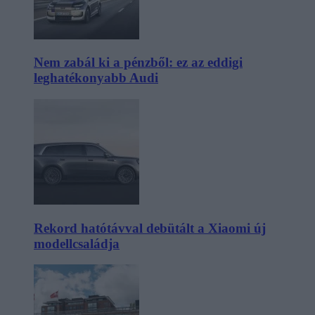
Nem zabál ki a pénzből: ez az eddigi
leghatékonyabb Audi
Rekord hatótávval debütált a Xiaomi új
modellcsaládja