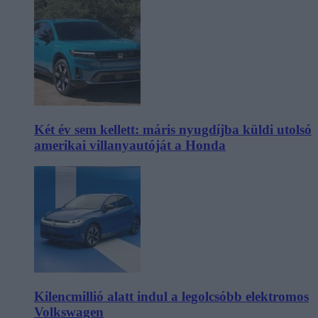
Két év sem kellett: máris nyugdíjba küldi utolsó
amerikai villanyautóját a Honda
Kilencmillió alatt indul a legolcsóbb elektromos
Volkswagen