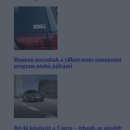
Hoppon maradtak a villanyautós támogatási
program utolsó pályázói
Bővíti kínálatát a Cupra – érkezik az olcsóbb