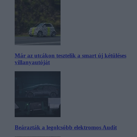
Már az utcákon tesztelik a smart új kétüléses
villanyautóját
Beárazták a legolcsóbb elektromos Audit