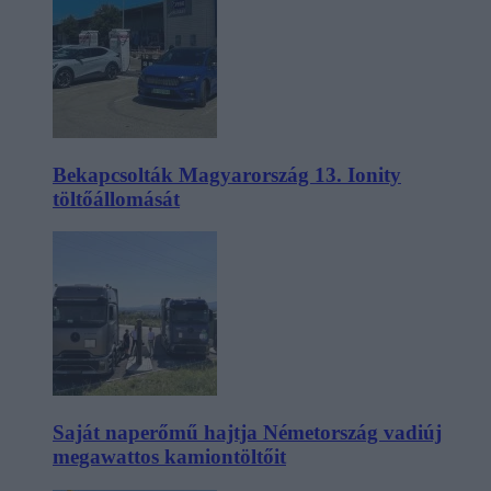
Bekapcsolták Magyarország 13. Ionity
töltőállomását
Saját naperőmű hajtja Németország vadiúj
megawattos kamiontöltőit