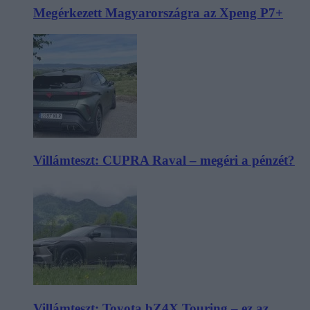
Megérkezett Magyarországra az Xpeng P7+
Villámteszt: CUPRA Raval – megéri a pénzét?
Villámteszt: Toyota bZ4X Touring – ez az,