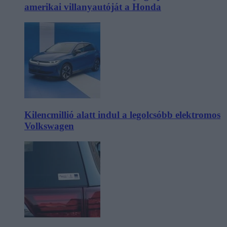
amerikai villanyautóját a Honda
Kilencmillió alatt indul a legolcsóbb elektromos
Volkswagen