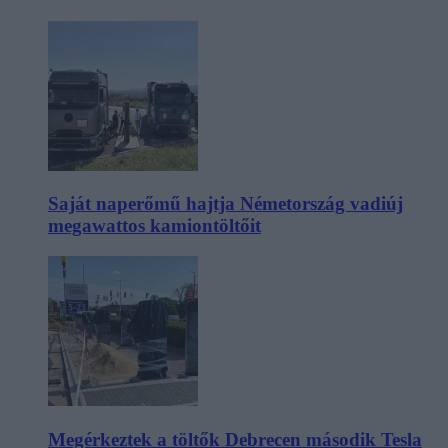
Saját naperőmű hajtja Németország vadiúj
megawattos kamiontöltőit
Megérkeztek a töltők Debrecen második Tesla