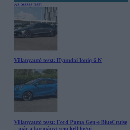
Az összes teszt
Villanyautó teszt: Hyundai Ioniq 6 N
Villanyautó teszt: Ford Puma Gen-e BlueCruise
– már a kormányt sem kell fogni