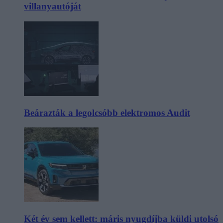
villanyautóját
Beárazták a legolcsóbb elektromos Audit
Két év sem kellett: máris nyugdíjba küldi utolsó