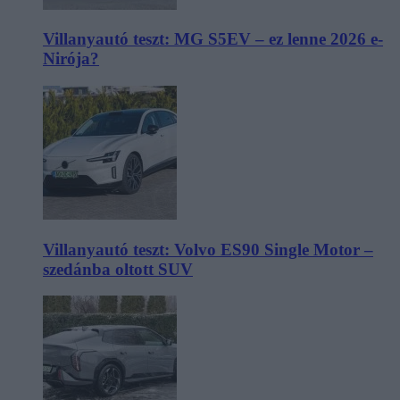
Villanyautó teszt: MG S5EV – ez lenne 2026 e-
Nirója?
Villanyautó teszt: Volvo ES90 Single Motor –
szedánba oltott SUV