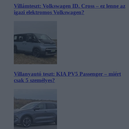
Villámteszt: Volkswagen ID. Cross – ez lenne az
igazi elektromos Volkswagen?
Villanyautó teszt: KIA PV5 Passenger – miért
csak 5 személyes?