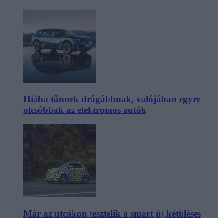
Hiába tűnnek drágábbnak, valójában egyre
olcsóbbak az elektromos autók
Már az utcákon tesztelik a smart új kétüléses