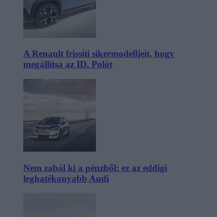
A Renault frissíti sikermodelljeit, hogy
megállítsa az ID. Polót
Nem zabál ki a pénzből: ez az eddigi
leghatékonyabb Audi