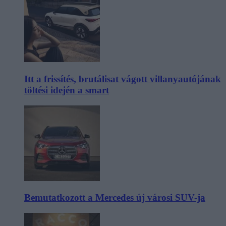
Itt a frissítés, brutálisat vágott villanyautójának
töltési idején a smart
Bemutatkozott a Mercedes új városi SUV-ja