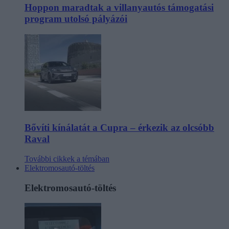
Hoppon maradtak a villanyautós támogatási
program utolsó pályázói
Bővíti kínálatát a Cupra – érkezik az olcsóbb
Raval
További cikkek a témában
Elektromosautó-töltés
Elektromosautó-töltés