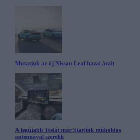
Mutatjuk az új Nissan Leaf hazai árait
A legújabb Teslát már Starlink műholdas
antennával szerelik