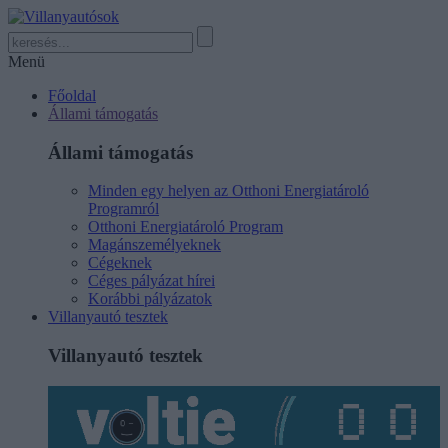
Menü
Főoldal
Állami támogatás
Állami támogatás
Minden egy helyen az Otthoni Energiatároló
Programról
Otthoni Energiatároló Program
Magánszemélyeknek
Cégeknek
Céges pályázat hírei
Korábbi pályázatok
Villanyautó tesztek
Villanyautó tesztek