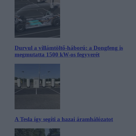
Durvul a villámtöltő-háború: a Dongfeng is
megmutatta 1500 kW-os fegyverét
A Tesla így segíti a hazai áramhálózatot