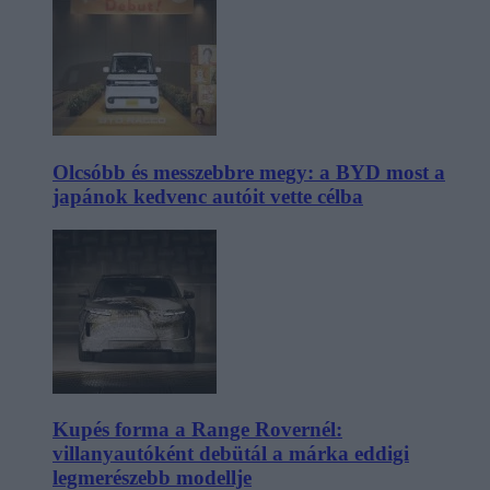
Olcsóbb és messzebbre megy: a BYD most a
japánok kedvenc autóit vette célba
Kupés forma a Range Rovernél:
villanyautóként debütál a márka eddigi
legmerészebb modellje