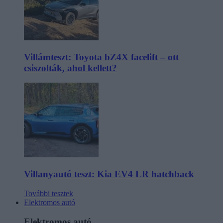
Villámteszt: Toyota bZ4X facelift – ott
csiszolták, ahol kellett?
Villanyautó teszt: Kia EV4 LR hatchback
További tesztek
Elektromos autó
Elektromos autó