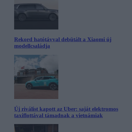
Rekord hatótávval debütált a Xiaomi új
modellcsaládja
Új riválist kapott az Uber: saját elektromos
taxiflottával támadnak a vietnámiak