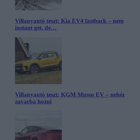
Villanyautó teszt: Kia EV4 fastback – nem
instant get, de…
Villanyautó teszt: KGM Musso EV – nehéz
zavarba hozni