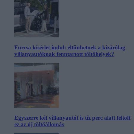
Furcsa kísérlet indul: eltűnhetnek a kizárólag
villanyautóknak fenntartott töltőhelyek?
Egyszerre két villanyautót is tíz perc alatt feltölt
ez az új töltőállomás