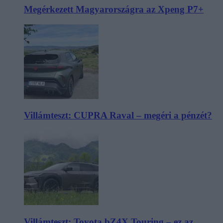
Megérkezett Magyarországra az Xpeng P7+
Villámteszt: CUPRA Raval – megéri a pénzét?
Villámteszt: Toyota bZ4X Touring – ez az,