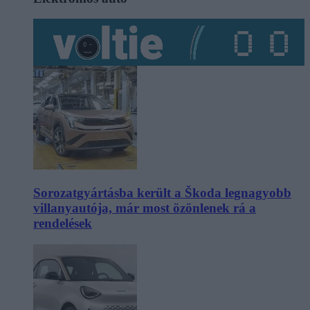
Sorozatgyártásba került a Škoda legnagyobb
villanyautója, már most özönlenek rá a
rendelések