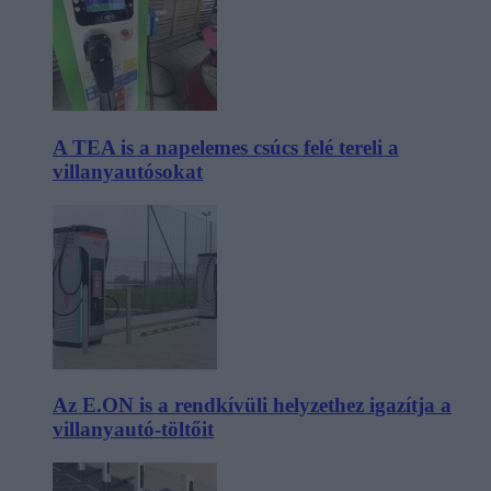
A TEA is a napelemes csúcs felé tereli a
villanyautósokat
Az E.ON is a rendkívüli helyzethez igazítja a
villanyautó-töltőit