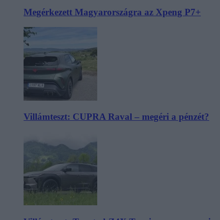
Megérkezett Magyarországra az Xpeng P7+
Villámteszt: CUPRA Raval – megéri a pénzét?