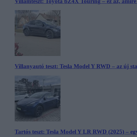
Villámteszt: Toyota bZ4X Touring – ez az, amir
Villanyautó teszt: Tesla Model Y RWD – az új s
Tartós teszt: Tesla Model Y LR RWD (2025) – egy 