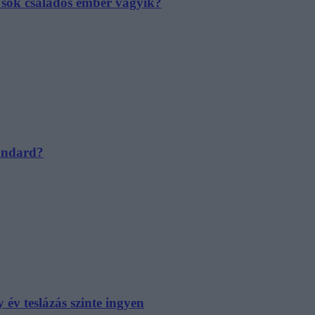
e sok családos ember vágyik?
tandard?
év teslázás szinte ingyen