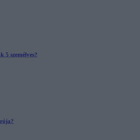
ak 5 személyes?
irója?