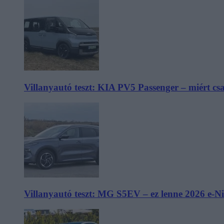
Villanyautó teszt: KIA PV5 Passenger – miért cs
Villanyautó teszt: MG S5EV – ez lenne 2026 e-N